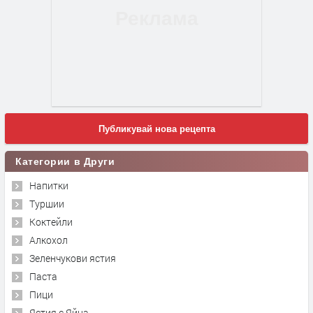
Публикувай нова рецепта
Категории в Други
Напитки
Туршии
Коктейли
Алкохол
Зеленчукови ястия
Паста
Пици
Ястия с Яйца