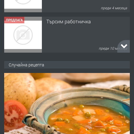
преди 4 месеца
ПРЕДЛАГА
Търсим работничка
преди 10 месеца
ПРЕДЛАГА
Продава употребявани чисти и
Случайна рецепта
запазени матраци за спални.
преди 1 година
ПРЕДЛАГА
Работа за общи работници
преди 1 година