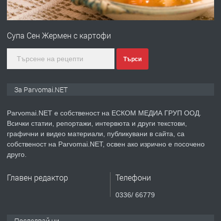
ПРЕДЛАГА
Първи поход "По стъпките на Ангел
Войвода"
Супа Сен Жермен с картофи
преди 1 година
Търси
ПРЕДЛАГА
Монтажник на малки детайли за
За Parvomai.NET
медицинската индустрия
Parvomai.NET е собственост на ЕСКОМ МЕДИА ГРУП ООД.
Всички статии, репортажи, интервюта и други текстови,
преди 1 година
графични и видео материали, публикувани в сайта, са
собственост на Parvomai.NET, освен ако изрично е посочено
ПРЕДЛАГА
Уроци по Математика
друго.
Главен редактор
Телефони
преди 1 година
0336/ 66779
ПРЕДЛАГА
Продавам апартамент - гр.
Последвай ни