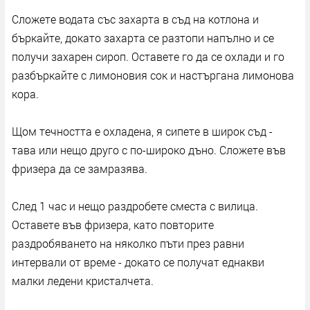
Сложете водата със захарта в съд на котлона и
бъркайте, докато захарта се разтопи напълно и се
получи захарен сироп. Оставете го да се охлади и го
разбъркайте с лимоновия сок и настъргана лимонова
кора.
Щом течността е охладена, я сипете в широк съд -
тава или нещо друго с по-широко дъно. Сложете във
фризера да се замразява.
След 1 час и нещо раздробете сместа с вилица.
Оставете във фризера, като повторите
раздробяването на няколко пъти през равни
интервали от време - докато се получат еднакви
малки ледени кристалчета.