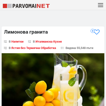
Лимонова гранита
0
В
Напитки
В
Италианска Кухня
В
Ястия без Термична Обработка
Видяна 55,548 пъти