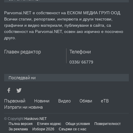
Parvomai.NET е собственост на ЕСКОМ МЕДИА ГРУП ООД.
Всички статии, репортажи, интервюта и други текстови,
преди 1 година
графични и видео материали, публикувани в сайта, са
собственост на Parvomai.NET, освен ако изрично е посочено
ПРЕДЛАГА
Уроци по Математика
друго.
Главен редактор
Телефони
преди 1 година
0336/ 66779
ПРЕДЛАГА
Продавам апартамент - гр.
Последвай ни
Първомай
преди 1 година
Първомай
Новини
Видео
Обяви
еТВ
Изпрати ни новина
ТЪРСИ
Търсим работник
© Copyright
Haskovo.NET
Пълна версия
Етичен кодекс
Общи условия
Поверителност
За реклама
Избори 2026
Свържи се с нас