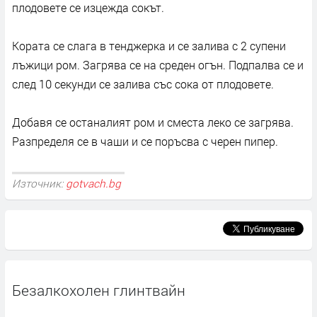
плодовете се изцежда сокът.
Кората се слага в тенджерка и се залива с 2 супени
лъжици ром. Загрява се на среден огън. Подпалва се и
след 10 секунди се залива със сока от плодовете.
Добавя се останалият ром и сместа леко се загрява.
Разпределя се в чаши и се поръсва с черен пипер.
Източник:
gotvach.bg
Безалкохолен глинтвайн