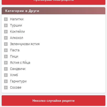
Категории в Други
Напитки
Туршии
Коктейли
Алкохол
Зеленчукови ястия
Паста
Пици
Ястия с Яйца
Сандвичи
Хляб
Гарнитури
Сосове
Няколко случайни рецепти