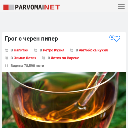
Грог с черен пипер
0
В
Напитки
В
Ретро Кухня
В
Английска Кухня
В
Зимни Ястия
В
Ястия за Варене
Видяна 78,596 пъти