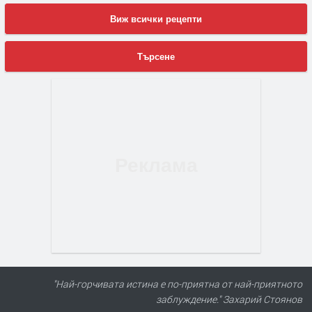
Виж всички рецепти
Търсене
"Най-горчивата истина е по-приятна от най-приятното
заблуждение." Захарий Стоянов