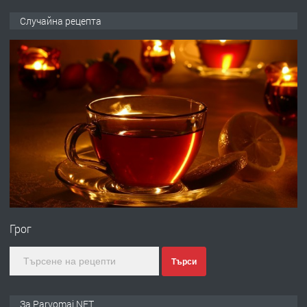
ПРЕДЛАГА
Продава употребявани чисти и
Случайна рецепта
запазени матраци за спални.
преди 1 година
ПРЕДЛАГА
Работа за общи работници
преди 1 година
ПРЕДЛАГА
Първи поход "По стъпките на Ангел
Войвода"
Грог
преди 1 година
Търси
ПРЕДЛАГА
Монтажник на малки детайли за
За Parvomai.NET
медицинската индустрия