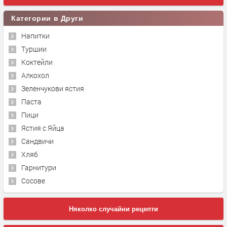
Категории в Други
Напитки
Туршии
Коктейли
Алкохол
Зеленчукови ястия
Паста
Пици
Ястия с Яйца
Сандвичи
Хляб
Гарнитури
Сосове
Няколко случайни рецепти