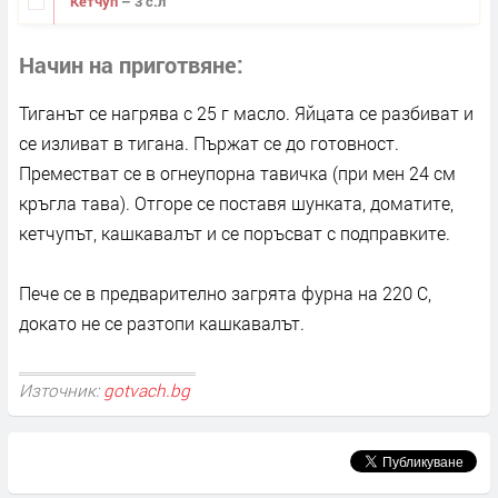
Кетчуп
– 3 с.л
Начин на приготвяне
Тиганът се нагрява с 25 г масло. Яйцата се разбиват и
се изливат в тигана. Пържат се до готовност.
Преместват се в огнеупорна тавичка (при мен 24 см
кръгла тава). Отгоре се поставя шунката, доматите,
кетчупът, кашкавалът и се поръсват с подправките.
Пече се в предварително загрята фурна на 220 С,
докато не се разтопи кашкавалът.
Източник:
gotvach.bg