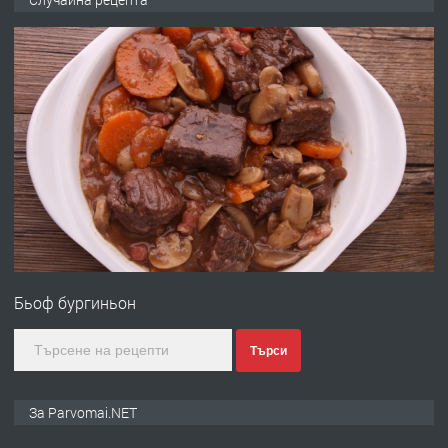
запазени матраци за спални.
преди 1 година
ПРЕДЛАГА
Работа за общи работници
преди 1 година
ПРЕДЛАГА
Първи поход "По стъпките на Ангел
Войвода"
Бьоф бургиньон
преди 1 година
Търси
ПРЕДЛАГА
Монтажник на малки детайли за
За Parvomai.NET
медицинската индустрия