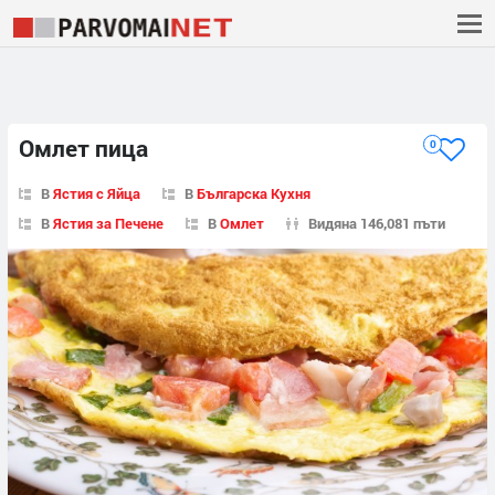
Омлет пица
0
В
Ястия с Яйца
В
Българска Кухня
В
Ястия за Печене
В
Омлет
Видяна 146,081 пъти