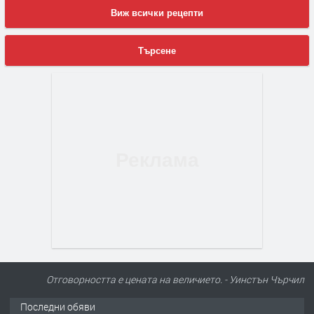
Виж всички рецепти
Търсене
Отговорността е цената на величието. - Уинстън Чърчил
Последни обяви