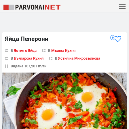
Яйца Пеперони
0
В
Ястия с Яйца
В
Мъжка Кухня
В
Българска Кухня
В
Ястия на Микровълнова
Видяна 107,201 пъти