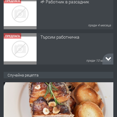
ПРЕДЛАГА
🌱 Работник в разсадник
преди 4 месеца
ПРЕДЛАГА
Търсим работничка
преди 10 месеца
ПРЕДЛАГА
Продава употребявани чисти и
Случайна рецепта
запазени матраци за спални.
преди 1 година
ПРЕДЛАГА
Работа за общи работници