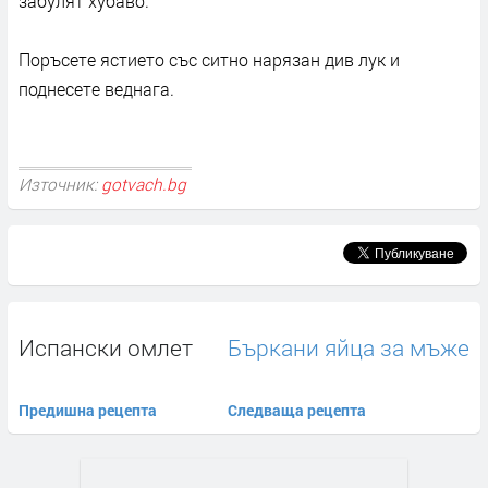
забулят хубаво.
Поръсете ястието със ситно нарязан див лук и
поднесете веднага.
Източник:
gotvach.bg
Испански омлет
Бъркани яйца за мъже
Предишна рецепта
Следваща рецепта