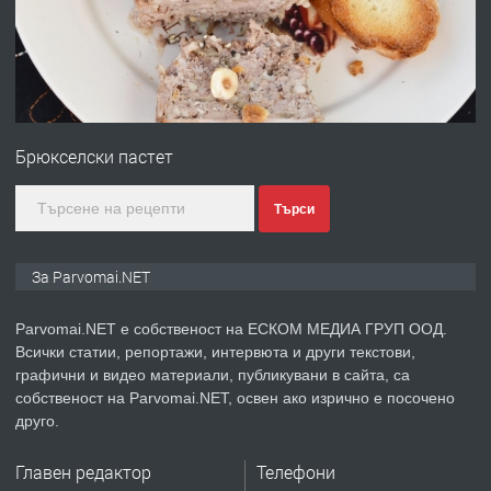
преди 1 година
ПРЕДЛАГА
Първи поход "По стъпките на Ангел
Войвода"
Брюкселски пастет
преди 1 година
Търси
ПРЕДЛАГА
Монтажник на малки детайли за
За Parvomai.NET
медицинската индустрия
Parvomai.NET е собственост на ЕСКОМ МЕДИА ГРУП ООД.
Всички статии, репортажи, интервюта и други текстови,
преди 1 година
графични и видео материали, публикувани в сайта, са
собственост на Parvomai.NET, освен ако изрично е посочено
ПРЕДЛАГА
Уроци по Математика
друго.
Главен редактор
Телефони