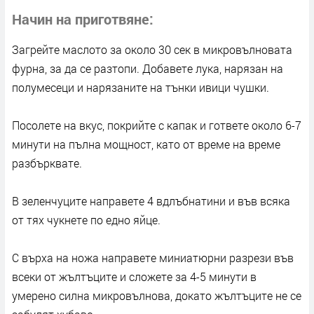
Начин на приготвяне
Загрейте маслото за около 30 сек в микровълновата
фурна, за да се разтопи. Добавете лука, нарязан на
полумесеци и нарязаните на тънки ивици чушки.
Посолете на вкус, покрийте с капак и гответе около 6-7
минути на пълна мощност, като от време на време
разбърквате.
В зеленчуците направете 4 вдлъбнатини и във всяка
от тях чукнете по едно яйце.
С върха на ножа направете миниатюрни разрези във
всеки от жълтъците и сложете за 4-5 минути в
умерено силна микровълнова, докато жълтъците не се