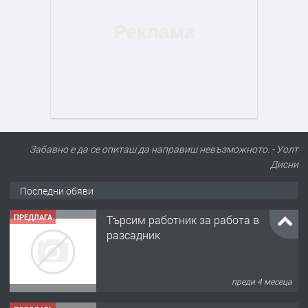
Забавно е да се опиташ да направиш невъзможното. - Уолт
Дисни
Последни обяви
ПРЕДЛАГА
Търсим работник за работа в
разсадник
преди 4 месеца