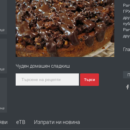
Par
ГРУ
дру
пуб
Par
еца
дру
Гл
Чуден домашен сладкиш
еца
П
Търси
ина
яви
еТВ
Изпрати ни новина