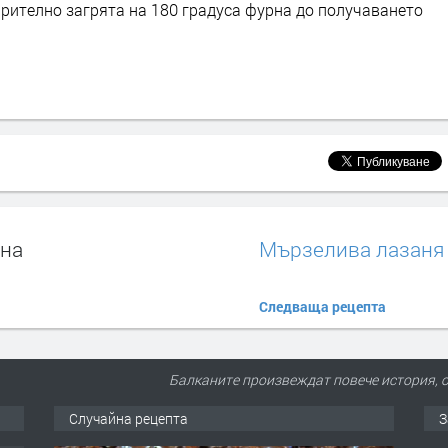
арително загрята на 180 градуса фурна до получаването
рна
Мързелива лазаня
Следваща рецепта
Балканите произвеждат повече история, 
Случайна рецепта
З