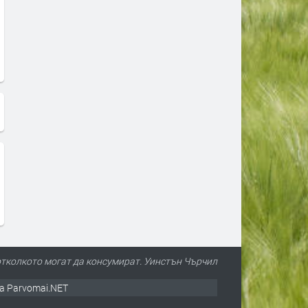
отколкото могат да консумират. Уинстън Чърчил
а Parvomai.NET