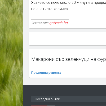
Ястието се пече около 30 минути в предв
на златиста коричка.
Източник:
gotvach.bg
Макарони със зеленчуци на фу
Предишна рецепта
Последни обяви