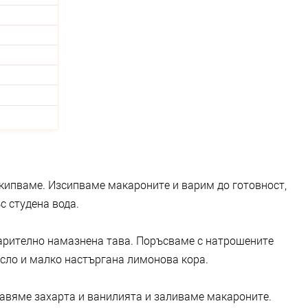
 кипваме. Изсипваме макароните и варим до готовност,
с студена вода.
арително намазнена тава. Поръсваме с натрошените
асло и малко настъргана лимонова кора.
авяме захарта и ванилията и заливаме макароните.