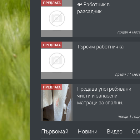
ПРЕДЛАГА
🌱 Работник в
разсадник
преди 4 мес
ПРЕДЛАГА
Търсим работничка
преди 11 мес
ПРЕДЛАГА
Продава употребявани
чисти и запазени
матраци за спални.
преди 1 год
ПРЕДЛАГА
Работа за общи
Първомай
Новини
Видео
Об
работници