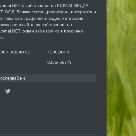
vomai.NET е собственост на ЕСКОМ МЕДИА
П ООД. Всички статии, репортажи, интервюта и
ги текстови, графични и видео материали,
ликувани в сайта, са собственост на
vomai.NET, освен ако изрично е посочено
го.
авен редактор
Телефони
0336/ 66779
оследвай ни