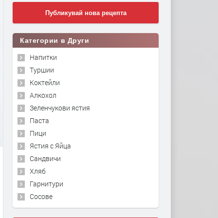
Публикувай нова рецепта
Категории в Други
Напитки
Туршии
Коктейли
Алкохол
Зеленчукови ястия
Паста
Пици
Ястия с Яйца
Сандвичи
Хляб
Гарнитури
Сосове