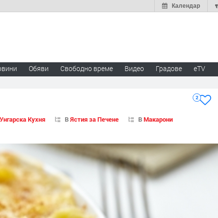
Календар
овини
Обяви
Свободно време
Видео
Градове
eTV
2
Унгарска Кухня
В
Ястия за Печене
В
Макарони