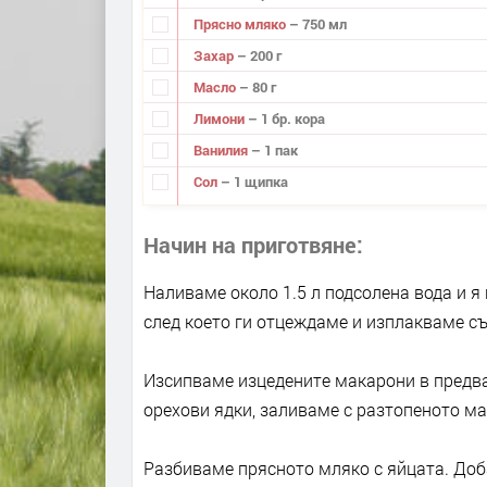
Прясно мляко
– 750 мл
Захар
– 200 г
Масло
– 80 г
Лимони
– 1 бр. кора
Ванилия
– 1 пак
Сол
– 1 щипка
Начин на приготвяне
Наливаме около 1.5 л подсолена вода и я
след което ги отцеждаме и изплакваме съ
Изсипваме изцедените макарони в предв
орехови ядки, заливаме с разтопеното м
Разбиваме прясното мляко с яйцата. Доб