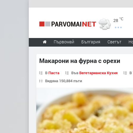
°C
28
Първомай
България
Светът
Н
Макарони на фурна с орехи
В
Паста
Във
Вегетарианска Кухня
В
Видяна 150,884 пъти