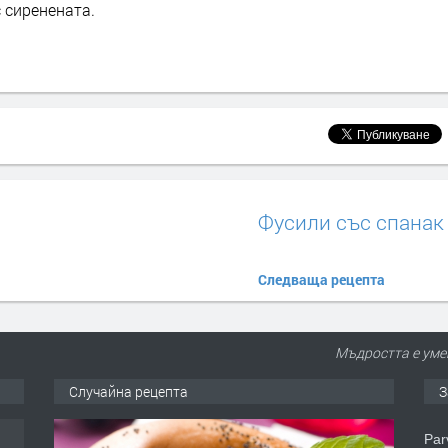
с сиренената.
Фусили със спанак
Следваща рецепта
Мъдростта е умен
Случайна рецепта
З
еца
Par