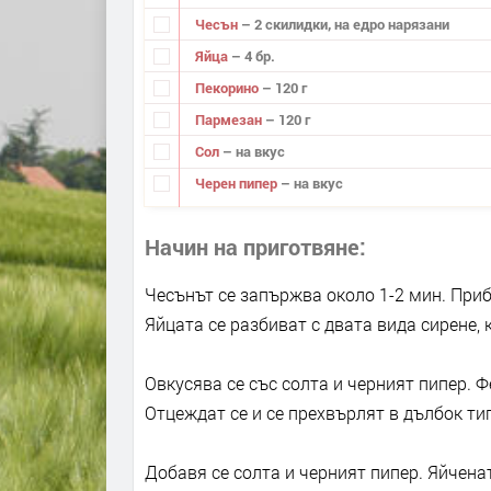
Чесън
– 2 скилидки, на едро нарязани
Яйца
– 4 бр.
Пекорино
– 120 г
Пармезан
– 120 г
Сол
– на вкус
Черен пипер
– на вкус
Начин на приготвяне
Чесънът се запържва около 1-2 мин. Приб
Яйцата се разбиват с двата вида сирене, 
Овкусява се със солта и черният пипер. 
Отцеждат се и се прехвърлят в дълбок тиг
Добавя се солта и черният пипер. Яйчена