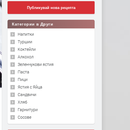
Публикувай нова рецепта
Категории в Други
Напитки
Туршии
Коктейли
Алкохол
Зеленчукови ястия
Паста
Пици
Ястия с Яйца
Сандвичи
Хляб
Гарнитури
Сосове