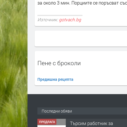
за около 3 мин. Порциите се поръсват съ
Източник:
gotvach.bg
Пене с броколи
Предишна рецепта
ПРЕДЛАГА
Търсим работник за
работа в разсадник
Последни обяви
преди 4 мес
ПРЕДЛАГА
🌱 Работник в