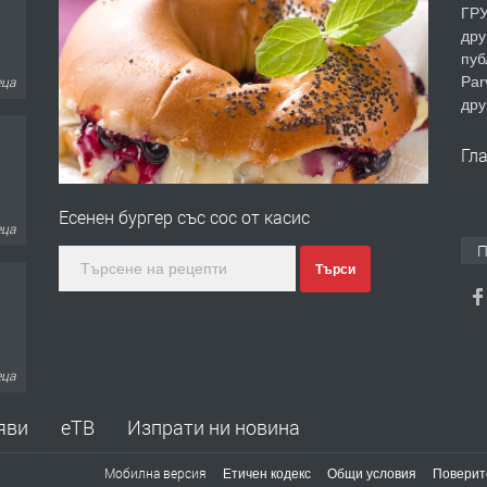
ГРУ
дру
пуб
Par
еца
дру
Гл
Есенен бургер със сос от касис
еца
П
Търси
ина
яви
еТВ
Изпрати ни новина
Мобилна версия
Етичен кодекс
Общи условия
Поверит