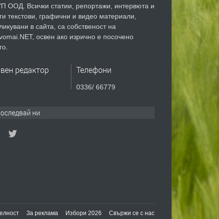
П ООД. Всички статии, репортажи, интервюта и
ги текстови, графични и видео материали,
ликувани в сайта, са собственост на
vomai.NET, освен ако изрично е посочено
го.
авен редактор
Телефони
0336/ 66779
оследвай ни
елност
За реклама
Избори 2026
Свържи се с нас