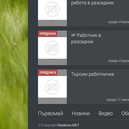
разсадник
преди 4 мес
ПРЕДЛАГА
Търсим работничка
преди 11 мес
ПРЕДЛАГА
Продава употребявани
чисти и запазени
матраци за спални.
преди 1 год
Първомай
Новини
Видео
Об
ПРЕДЛАГА
Работа за общи
работници
© Copyright
Haskovo.NET