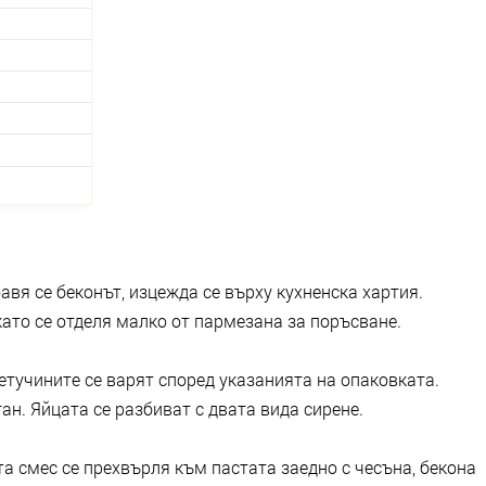
авя се беконът, изцежда се върху кухненска хартия.
като се отделя малко от пармезана за поръсване.
Фетучините се варят според указанията на опаковката.
ан. Яйцата се разбиват с двата вида сирене.
та смес се прехвърля към пастата заедно с чесъна, бекона