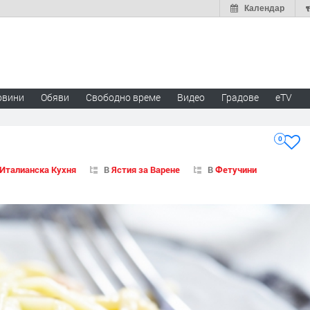
Календар
овини
Обяви
Свободно време
Видео
Градове
eTV
0
Италианска Кухня
В
Ястия за Варене
В
Фетучини