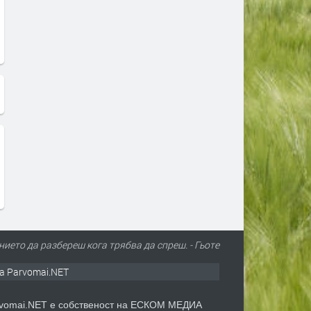
ието да разбереш кога трябва да спреш. - Гьоте
а Parvomai.NET
vomai.NET е собственост на ЕСКОМ МЕДИА