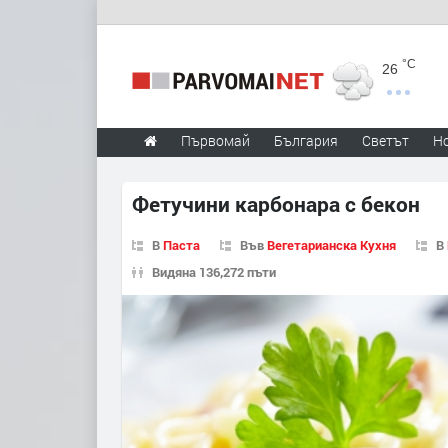
°C
26
Първомай
България
Светът
Н
Фетучини карбонара с бекон
В
Паста
Във
Вегетарианска Кухня
В
Видяна 136,272 пъти