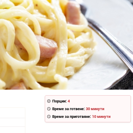
Порции:
4
Време за готвене:
30 минути
Време за приготвяне:
10 минути