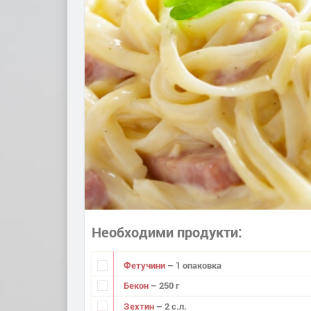
Необходими продукти
Фетучини
– 1 опаковка
Бекон
– 250 г
Зехтин
– 2 с.л.