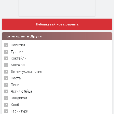
Публикувай нова рецепта
Категории в Други
Напитки
Туршии
Коктейли
Алкохол
Зеленчукови ястия
Паста
Пици
Ястия с Яйца
Сандвичи
Хляб
Гарнитури