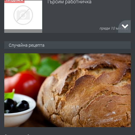
Търсим работничка
преди 10 месеца
ПРЕДЛАГА
Продава употребявани чисти и
Случайна рецепта
запазени матраци за спални.
преди 1 година
ПРЕДЛАГА
Работа за общи работници
преди 1 година
ПРЕДЛАГА
Първи поход "По стъпките на Ангел
Войвода"