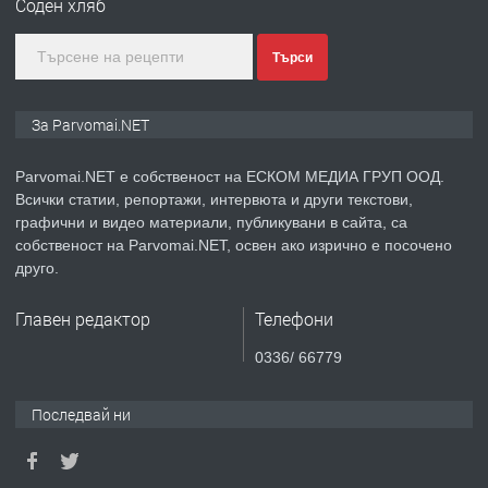
Соден хляб
преди 1 година
Търси
ПРЕДЛАГА
Монтажник на малки детайли за
За Parvomai.NET
медицинската индустрия
Parvomai.NET е собственост на ЕСКОМ МЕДИА ГРУП ООД.
Всички статии, репортажи, интервюта и други текстови,
преди 1 година
графични и видео материали, публикувани в сайта, са
собственост на Parvomai.NET, освен ако изрично е посочено
ПРЕДЛАГА
Уроци по Математика
друго.
Главен редактор
Телефони
преди 1 година
0336/ 66779
ПРЕДЛАГА
Продавам апартамент - гр.
Последвай ни
Първомай