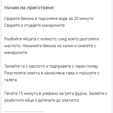
Начин на приготвяне
Сварете бекона в подсолена вода за 20 минути.
Сварете и отцедете макароните.
Разбийте яйцата с млякото, след което разтопете
маслото. Намажете бекона на хапки и смесете с
макароните.
Залейте ги с маслото и подправете с черен пипер.
Разстелете сместа в намаслена тава и поръсете с
галета.
Печете 15 минути в умерено загрята фурна. Залейте с
разбитите яйца и допечете до златисто.