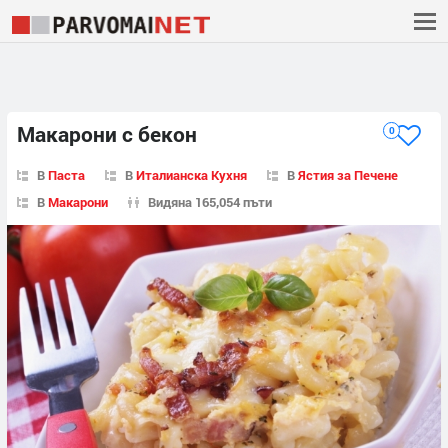
Макарони с бекон
0
В
Паста
В
Италианска Кухня
В
Ястия за Печене
В
Макарони
Видяна 165,054 пъти