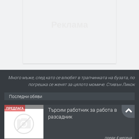
Много мъже, след като се влюбят в трапчинката на бузата, по
погрешка се женят за цялото момиче. Стивън Ликок
Последни обяви
ПРЕДЛАГА
Търсим работник за работа в
разсадник
преди 4 месеца