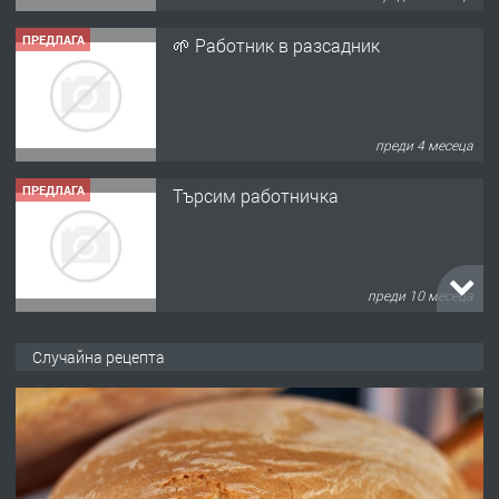
ПРЕДЛАГА
🌱 Работник в разсадник
преди 4 месеца
ПРЕДЛАГА
Търсим работничка
преди 10 месеца
ПРЕДЛАГА
Продава употребявани чисти и
Случайна рецепта
запазени матраци за спални.
преди 1 година
ПРЕДЛАГА
Работа за общи работници