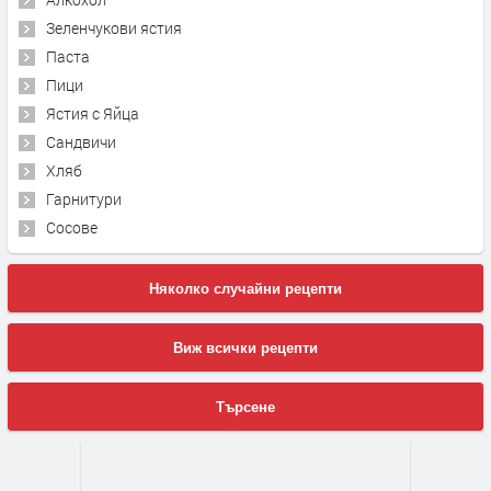
Зеленчукови ястия
Паста
Пици
Ястия с Яйца
Сандвичи
Хляб
Гарнитури
Сосове
Няколко случайни рецепти
Виж всички рецепти
Търсене