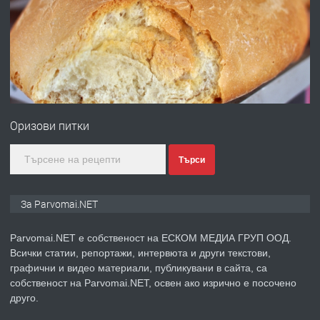
преди 1 година
ПРЕДЛАГА
Първи поход "По стъпките на Ангел
Войвода"
Оризови питки
преди 1 година
Търси
ПРЕДЛАГА
Монтажник на малки детайли за
За Parvomai.NET
медицинската индустрия
Parvomai.NET е собственост на ЕСКОМ МЕДИА ГРУП ООД.
Всички статии, репортажи, интервюта и други текстови,
преди 1 година
графични и видео материали, публикувани в сайта, са
собственост на Parvomai.NET, освен ако изрично е посочено
ПРЕДЛАГА
Уроци по Математика
друго.