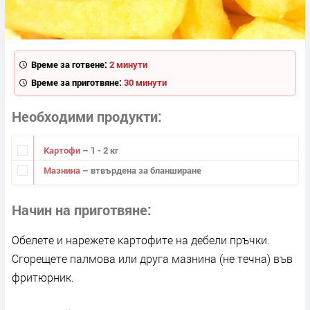
Време за готвене:
2 минути
Време за приготвяне:
30 минути
Необходими продукти
Картофи
– 1 - 2 кг
Мазнина
– втвърдена за бланширане
Начин на приготвяне
Обелете и нарежете картофите на дебели пръчки.
Сгорещете палмова или друга мазнина (не течна) във
фритюрник.