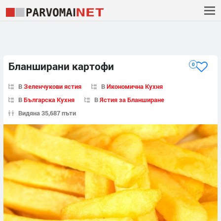
Бланширани картофи
0
В
Зеленчукови ястия
В
Икономична Кухня
В
Българска Кухня
В
Ястия за Бланширане
Видяна 35,687 пъти