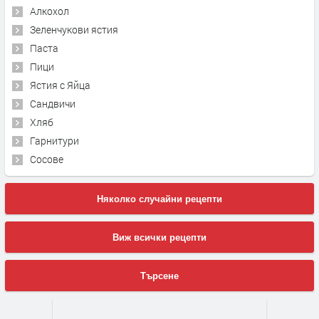
Алкохол
Зеленчукови ястия
Паста
Пици
Ястия с Яйца
Сандвичи
Хляб
Гарнитури
Сосове
Няколко случайни рецепти
Виж всички рецепти
Търсене