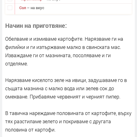
Сол
– на вкус
Начин на приготвяне
Обелваме и измиваме картофите. Нарязваме ги на
филийки и ги изпържваме малко в свинската мас.
Изваждаме ги от мазнината, посоляваме и ги
отделяме.
Нарязваме киселото зеле на ивици, задушаваме го в
същата мазнина с малко вода или зелев сок до
омекване. Прибавяме червеният и черният пипер.
В тавичка нареждаме половината от картофите, върху
тях разстиламе зелето и покриваме с другата
половина от картофи.