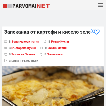
Запеканка от картофи и кисело зеле
0
В
Зеленчукови ястия
В
Ретро Кухня
В
Българска Кухня
В
Зимни Ястия
В
Ястия за Печене
В
Запеканки
Видяна 154,707 пъти