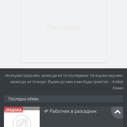
Не върви пред мен, може да не те последвам. Не върви зад мен,
може да не те водя. Върви до мен и ми бъди приятел. - Албер
Камю
Последни обяви
ПРЕДЛАГА
🌱 Работник в разсадник