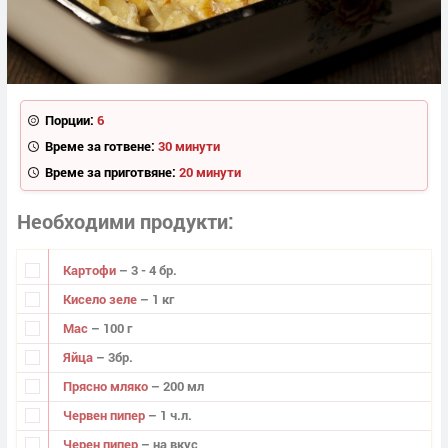
Порции:
6
Време за готвене:
30 минути
Време за приготвяне:
20 минути
Необходими продукти
Картофи
– 3 - 4 бр.
Кисело зеле
– 1 кг
Мас
– 100 г
Яйца
– 3бр.
Прясно мляко
– 200 мл
Червен пипер
– 1 ч.л.
Черен пипер
– на вкус