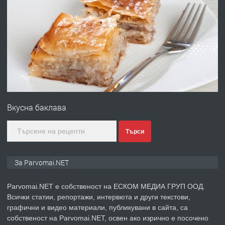
ПРЕДЛАГА
Първи поход "По стъпките на Ангел
Войвода"
преди 1 година
ПРЕДЛАГА
Монтажник на малки детайли за
медицинската индустрия
Вкусна баклава
преди 1 година
Търси
ПРЕДЛАГА
Уроци по Математика
За Parvomai.NET
Parvomai.NET е собственост на ЕСКОМ МЕДИА ГРУП ООД.
Всички статии, репортажи, интервюта и други текстови,
преди 1 година
графични и видео материали, публикувани в сайта, са
собственост на Parvomai.NET, освен ако изрично е посочено
ПРЕДЛАГА
Продавам апартамент - гр.