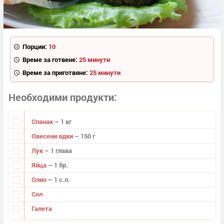
Порции:
10
Време за готвене:
25 минути
Време за приготвяне:
25 минути
Необходими продукти
Спанак
– 1 кг
Овесени ядки
– 150 г
Лук
– 1 глава
Яйца
– 1 бр.
Олио
– 1 с.л.
Сол
Галета