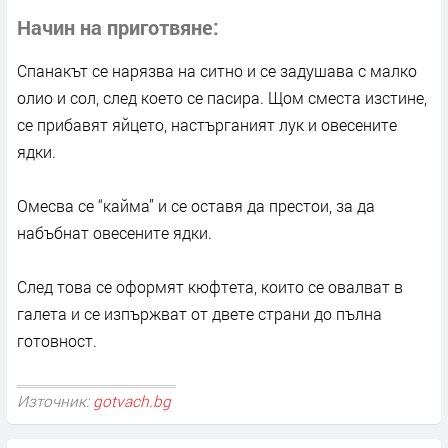
Начин на приготвяне
Спанакът се нарязва на ситно и се задушава с малко
олио и сол, след което се пасира. Щом сместа изстине,
се прибавят яйцето, настърганият лук и овесените
ядки.
Омесва се “кайма” и се оставя да престои, за да
набъбнат овесените ядки.
След това се оформят кюфтета, които се овалват в
галета и се изпържват от двете страни до пълна
готовност.
Източник:
gotvach.bg