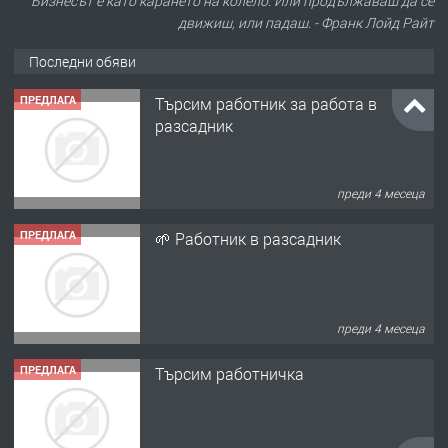
Бизнесът е като карането на колело. Или продължаваш да се
движиш, или падаш. - Франк Лойд Райт
Последни обяви
ПРЕДЛАГА
Търсим работник за работа в
разсадник
преди 4 месеца
ПРЕДЛАГА
🌱 Работник в разсадник
преди 4 месеца
ПРЕДЛАГА
Търсим работничка