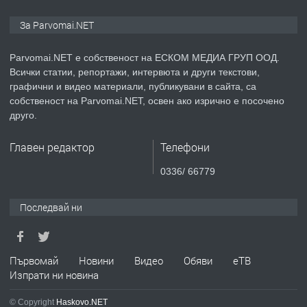
ПРЕДЛАГА
Монтажник на малки детайли за
За Parvomai.NET
медицинската индустрия
Parvomai.NET е собственост на ЕСКОМ МЕДИА ГРУП ООД.
Всички статии, репортажи, интервюта и други текстови,
преди 1 година
графични и видео материали, публикувани в сайта, са
собственост на Parvomai.NET, освен ако изрично е посочено
ПРЕДЛАГА
Уроци по Математика
друго.
Главен редактор
Телефони
преди 1 година
0336/ 66779
ПРЕДЛАГА
Продавам апартамент - гр.
Последвай ни
Първомай
преди 1 година
Първомай
Новини
Видео
Обяви
еТВ
Изпрати ни новина
ТЪРСИ
Търсим работник
© Copyright
Haskovo.NET