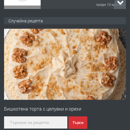
преди 10 месеца
ПРЕДЛАГА
Продава употребявани чисти и
Случайна рецепта
запазени матраци за спални.
преди 1 година
ПРЕДЛАГА
Работа за общи работници
преди 1 година
ПРЕДЛАГА
Първи поход "По стъпките на Ангел
Войвода"
Бишкотена торта с целувки и орехи
преди 1 година
Търси