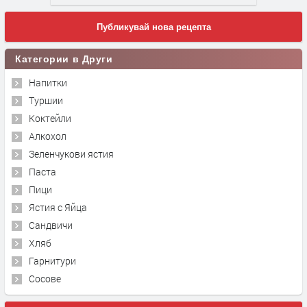
Публикувай нова рецепта
Категории в Други
Напитки
Туршии
Коктейли
Алкохол
Зеленчукови ястия
Паста
Пици
Ястия с Яйца
Сандвичи
Хляб
Гарнитури
Сосове