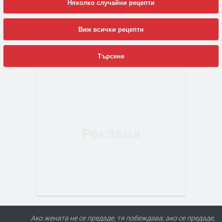
Няколко случайни рецепти
Виж всички рецепти
Търсене
Ако жената не се предаде, тя побеждава; ако се предаде,