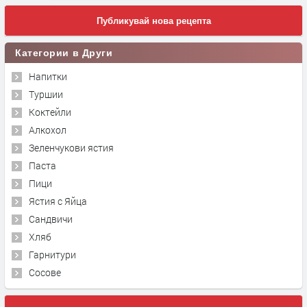
Публикувай нова рецепта
Категории в Други
Напитки
Туршии
Коктейли
Алкохол
Зеленчукови ястия
Паста
Пици
Ястия с Яйца
Сандвичи
Хляб
Гарнитури
Сосове