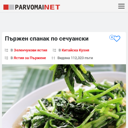
Пържен спанак по сечуански
0
В
Зеленчукови ястия
В
Китайска Кухня
В
Ястия за Пържене
Видяна 112,323 пъти