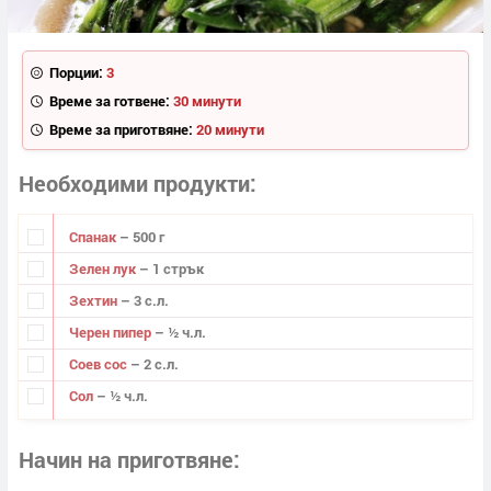
Порции:
3
Време за готвене:
30 минути
Време за приготвяне:
20 минути
Необходими продукти
Спанак
– 500 г
Зелен лук
– 1 стрък
Зехтин
– 3 с.л.
Черен пипер
– ½ ч.л.
Соев сос
– 2 с.л.
Сол
– ½ ч.л.
Начин на приготвяне