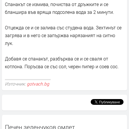
Спанакът се измива, почиства от дръжките и се
бланшира във вряща подсолена вода за 2 минути.
Отцежда се и се залива със студена вода. Зехтинът се
загрява и в него се запържва нарязаният на ситно
лук.
Добавя се спанакът, разбърква се и се сваля от
котлона. Поръсва се със сол, черен пипер и соев сос.
Източник:
gotvach.bg
Печен зеленчуков омлет