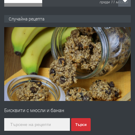
преди 11 месеца
ПРЕДЛАГА
Продава употребявани чисти и
Случайна рецепта
запазени матраци за спални.
преди 1 година
ПРЕДЛАГА
Работа за общи работници
преди 1 година
ПРЕДЛАГА
Първи поход "По стъпките на Ангел
Войвода"
Бисквити с мюсли и банан
преди 1 година
Търси