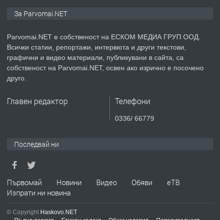
ПРЕДЛАГА
Монтажник на малки детайли за
За Parvomai.NET
медицинската индустрия
Parvomai.NET е собственост на ЕСКОМ МЕДИА ГРУП ООД.
Всички статии, репортажи, интервюта и други текстови,
преди 1 година
графични и видео материали, публикувани в сайта, са
собственост на Parvomai.NET, освен ако изрично е посочено
ПРЕДЛАГА
Уроци по Математика
друго.
Главен редактор
Телефони
преди 1 година
0336/ 66779
ПРЕДЛАГА
Продавам апартамент - гр.
Последвай ни
Първомай
преди 1 година
Първомай
Новини
Видео
Обяви
еТВ
Изпрати ни новина
ТЪРСИ
Търсим работник
© Copyright
Haskovo.NET