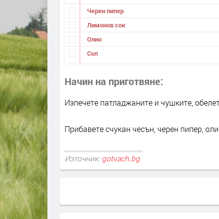
Черен пипер
Лимонов сок
Олио
Сол
Начин на приготвяне
Изпечете патладжаните и чушките, обелет
Прибавете счукан чесън, черен пипер, олио
Източник:
gotvach.bg