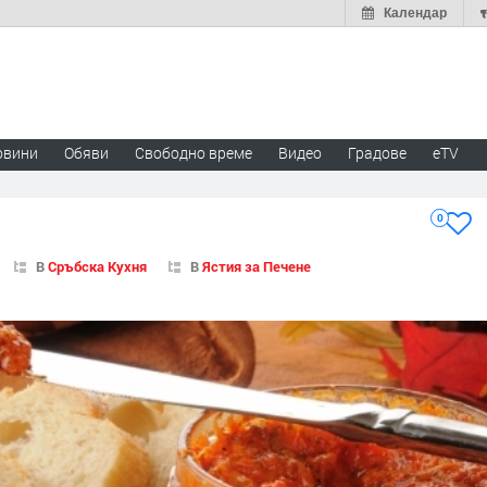
Календар
овини
Обяви
Свободно време
Видео
Градове
eTV
0
В
Сръбска Кухня
В
Ястия за Печене