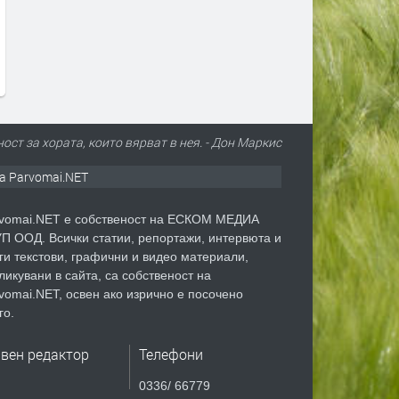
ост за хората, които вярват в нея. - Дон Маркис
а Parvomai.NET
vomai.NET е собственост на ЕСКОМ МЕДИА
П ООД. Всички статии, репортажи, интервюта и
ги текстови, графични и видео материали,
ликувани в сайта, са собственост на
vomai.NET, освен ако изрично е посочено
го.
авен редактор
Телефони
0336/ 66779