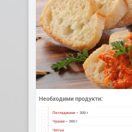
Необходими продукти
Патладжани
– 300 г
Чушки
– 300 г
Чесън