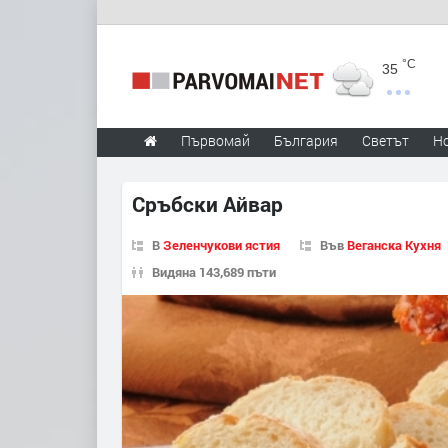
°C
35
Първомай
България
Светът
Н
Сръбски Айвар
В
Зеленчукови ястия
Във
Веганска Кухня
Видяна 143,689 пъти