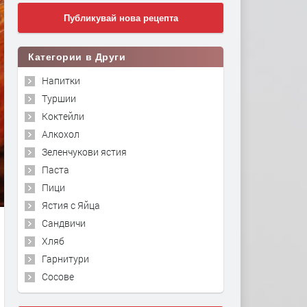
Публикувай нова рецепта
Категории в Други
Напитки
Туршии
Коктейли
Алкохол
Зеленчукови ястия
Паста
Пици
Ястия с Яйца
Сандвичи
Хляб
Гарнитури
Сосове