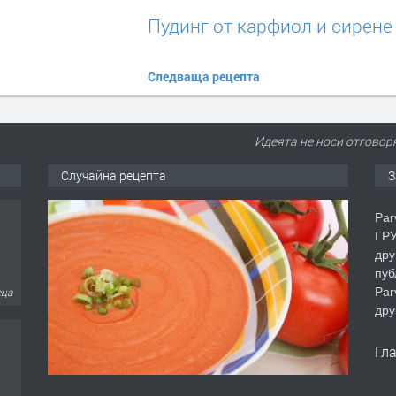
Пудинг от карфиол и сирене
Следваща рецепта
Идеята не носи отговорн
Случайна рецепта
З
Par
ГРУ
дру
пуб
Par
еца
дру
Гл