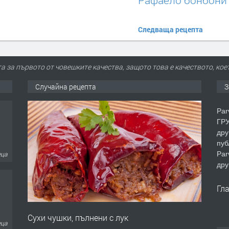
Следваща рецепта
та за първото от човешките качества, защото това е качеството, кое
Случайна рецепта
З
Par
ГРУ
дру
пуб
Par
еца
дру
Гл
Сухи чушки, пълнени с лук
еца