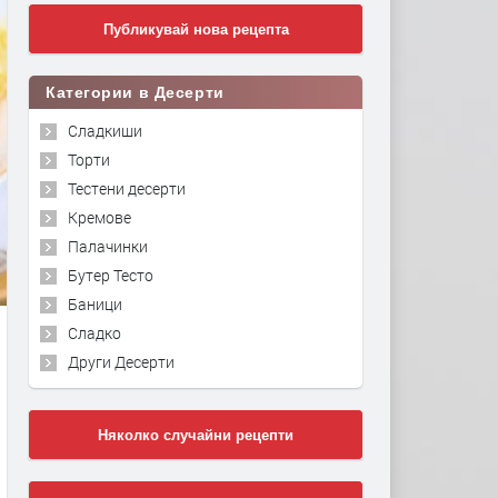
Публикувай нова рецепта
Категории в Десерти
Сладкиши
Торти
Тестени десерти
Кремове
Палачинки
Бутер Тесто
Баници
Сладко
Други Десерти
Няколко случайни рецепти