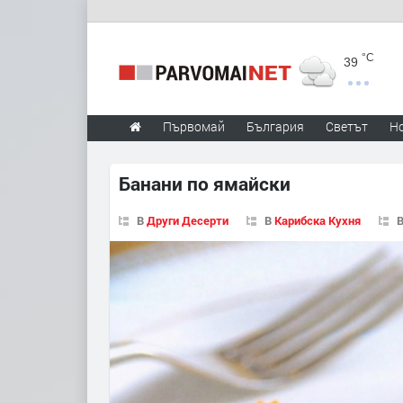
°C
39
Първомай
България
Светът
Н
Банани по ямайски
В
Други Десерти
В
Карибска Кухня