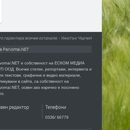
то гарантира всички останали. - Уинстън Чърчил
а Parvomai.NET
vomai.NET е собственост на ЕСКОМ МЕДИА
П ООД. Всички статии, репортажи, интервюта и
ги текстови, графични и видео материали,
ликувани в сайта, са собственост на
vomai.NET, освен ако изрично е посочено
го.
авен редактор
Телефони
0336/ 66779