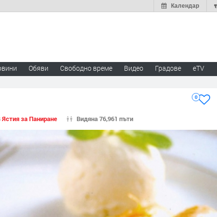
Календар
овини
Обяви
Свободно време
Видео
Градове
eTV
0
В
Ястия за Паниране
Видяна 76,961 пъти