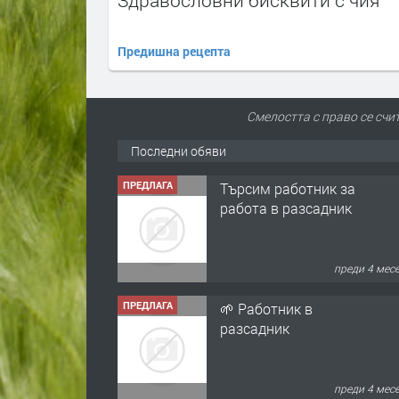
Предишна рецепта
Смелостта с право се счи
Последни обяви
ПРЕДЛАГА
Търсим работник за
работа в разсадник
преди 4 мес
ПРЕДЛАГА
🌱 Работник в
разсадник
преди 4 мес