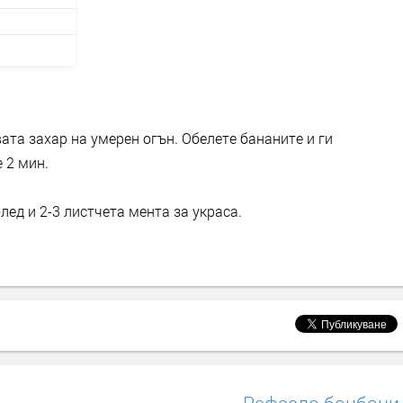
ата захар на умерен огън. Обелете бананите и ги
 2 мин.
лед и 2-3 листчета мента за украса.
Рафаело бонбони