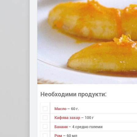
Необходими продукти
Масло
– 60 г.
Кафява захар
– 100 г
Банани
– 4 средно големи
Ром
– 60 мл