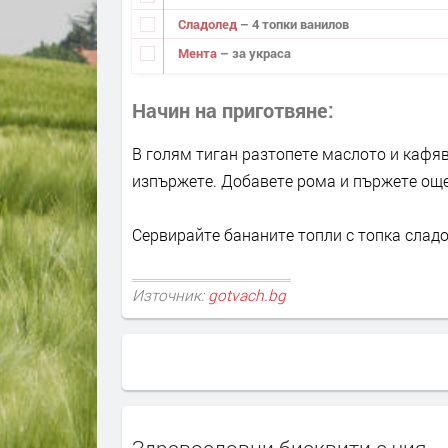
Сладолед
– 4 топки ванилов
Мента
– за украса
Начин на приготвяне
В голям тиган разтопете маслото и кафяв
изпържете. Добавете рома и пържете още
Сервирайте бананите топли с топка сладо
Източник:
gotvach.bg
Здравословни бисквити с чия