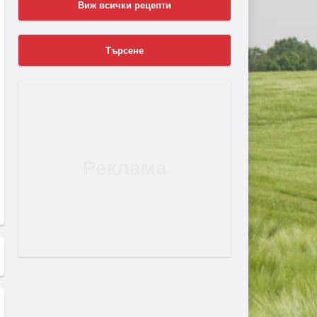
Виж всички рецепти
Търсене