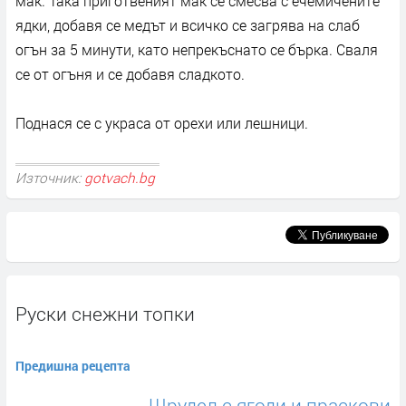
мак. Така приготвеният мак се смесва с ечемичените
ядки, добавя се медът и всичко се загрява на слаб
огън за 5 минути, като непрекъснато се бърка. Сваля
се от огъня и се добавя сладкото.
Поднася се с украса от орехи или лешници.
Източник:
gotvach.bg
Руски снежни топки
Предишна рецепта
Щрудел с ягоди и праскови