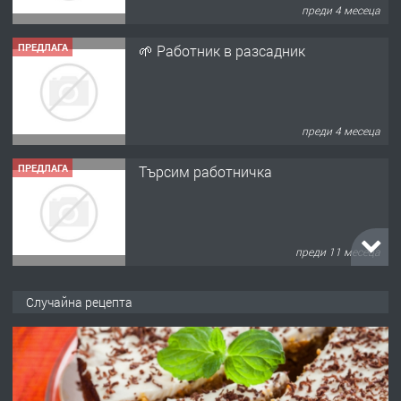
преди 4 месеца
ПРЕДЛАГА
🌱 Работник в разсадник
преди 4 месеца
ПРЕДЛАГА
Търсим работничка
преди 11 месеца
ПРЕДЛАГА
Продава употребявани чисти и
Случайна рецепта
запазени матраци за спални.
преди 1 година