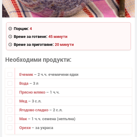
Порции:
4
Време за готвене:
45 минути
Време за приготвяне:
20 минути
Необходими продукти
Ечемик
– 2 ч.ч. ечемичени ядки
Вода
– 3 л
Прясно мляко
– 1 ч.ч.
Мед
– 3 с.л.
Ягодово сладко
– 2 с.л.
Мак
– 1 ч.ч. семена (непълна)
Орехи
– за украса