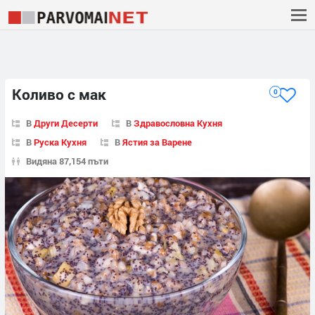
Коливо с мак
0
В
Други Десерти
В
Здравословна Кухня
В
Руска Кухня
В
Ястия за Варене
Видяна 87,154 пъти