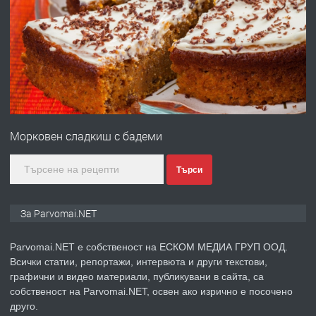
ПРЕДЛАГА
Работа за общи работници
преди 1 година
ПРЕДЛАГА
Първи поход "По стъпките на Ангел
Войвода"
Морковен сладкиш с бадеми
преди 1 година
Търси
ПРЕДЛАГА
Монтажник на малки детайли за
За Parvomai.NET
медицинската индустрия
Parvomai.NET е собственост на ЕСКОМ МЕДИА ГРУП ООД.
Всички статии, репортажи, интервюта и други текстови,
преди 1 година
графични и видео материали, публикувани в сайта, са
собственост на Parvomai.NET, освен ако изрично е посочено
ПРЕДЛАГА
Уроци по Математика
друго.