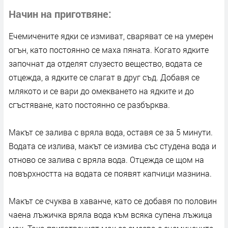
Начин на приготвяне
Ечемичените ядки се измиват, сваряват се на умерен
огън, като постоянно се маха пяната. Когато ядките
започнат да отделят слузесто вещество, водата се
отцежда, а ядките се слагат в друг съд. Добавя се
млякото и се вари до омекването на ядките и до
сгъстяване, като постоянно се разбърква.
Макът се залива с вряла вода, оставя се за 5 минути.
Водата се излива, макът се измива със студена вода и
отново се залива с вряла вода. Отцежда се щом на
повърхността на водата се появят капчици мазнина.
Макът се счуква в хаванче, като се добавя по половин
чаена лъжичка вряла вода към всяка супена лъжица