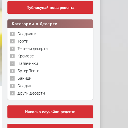
Публикувай нова рецепта
Категории в Десерти
Сладкиши
Торти
Тестени десерти
Кремове
Палачинки
Бутер Тесто
Баници
Сладко
Други Десерти
Няколко случайни рецепти