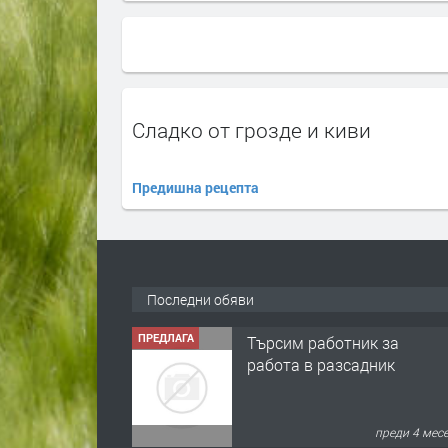
Сладко от грозде и киви
Предишна рецепта
Последни обяви
ПРЕДЛАГА
Търсим работник за
работа в разсадник
преди 4 мес