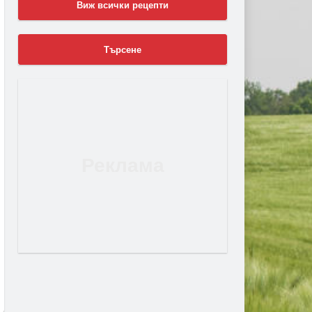
Виж всички рецепти
Търсене