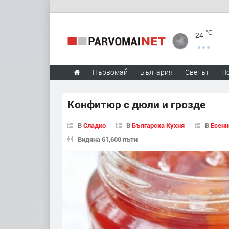
°C
24
Първомай
България
Светът
Н
Конфитюр с дюли и грозде
В
Сладко
В
Българска Кухня
В
Есенн
Видяна 61,600 пъти