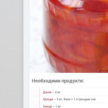
Необходими продукти
Дюли
– 2 кг
Грозде
– 2 кг. бяло + 1 л гроздов сок
Захар
– 1 кг