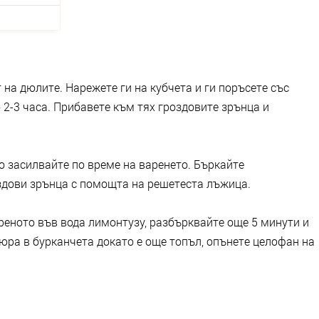
 на дюлите. Нарежете ги на кубчета и ги поръсете със
 2-3 часа. Прибавете към тях гроздовите зрънца и
го засилвайте по време на варенето. Бъркайте
здови зрънца с помощта на решетеста лъжица.
реното във вода лимонтузу, разбърквайте още 5 минути и
юра в бурканчета докато е още топъл, опънете целофан на