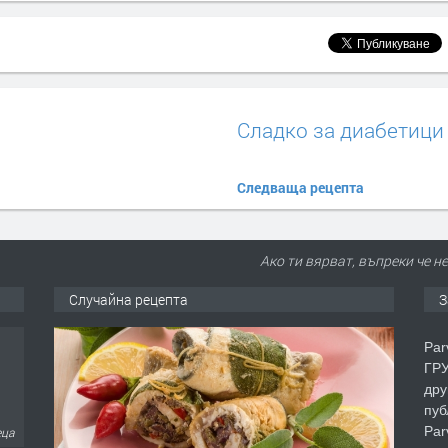
Сладко за диабетици
Следваща рецепта
Ако ти вярват, въпреки че н
Случайна рецепта
З
Par
ГРУ
дру
пуб
Par
еца