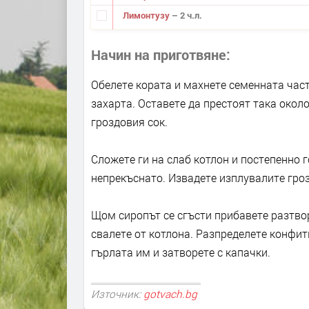
Лимонтузу
– 2 ч.л.
Начин на приготвяне
Обелете кората и махнете семенната част
захарта. Оставете да престоят така около
гроздовия сок.
Сложете ги на слаб котлон и постепенно 
непрекъснато. Извадете изплувалите гро
Щом сиропът се сгъсти прибавете разтво
свалете от котлона. Разпределете конфит
гърлата им и затворете с капачки.
Източник:
gotvach.bg