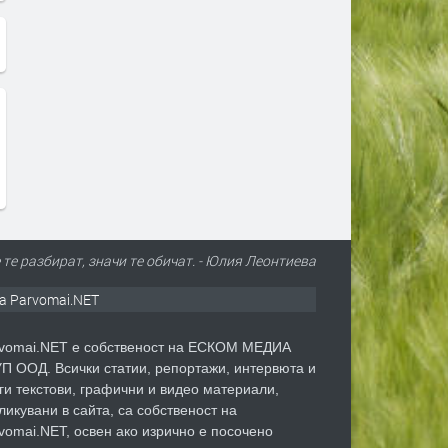
е те разбират, значи те обичат. - Юлия Леонтиева
а Parvomai.NET
vomai.NET е собственост на ЕСКОМ МЕДИА
П ООД. Всички статии, репортажи, интервюта и
ги текстови, графични и видео материали,
ликувани в сайта, са собственост на
vomai.NET, освен ако изрично е посочено