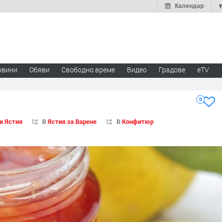
Календар
овини
Обяви
Свободно време
Видео
Градове
eTV
0
и Ястия
В
Ястия за Варене
В
Конфитюр