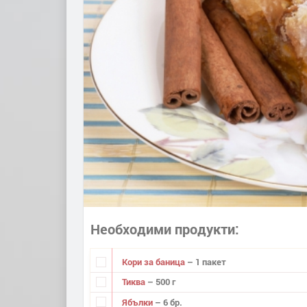
Необходими продукти
Кори за баница
– 1 пакет
Тиква
– 500 г
Ябълки
– 6 бр.