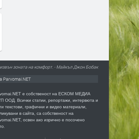
 извън зоната на комфорт. - Майкъл Джон Бобак
а Parvomai.NET
vomai.NET е собственост на ЕСКОМ МЕДИА
П ООД. Всички статии, репортажи, интервюта и
ги текстови, графични и видео материали,
ликувани в сайта, са собственост на
vomai.NET, освен ако изрично е посочено
го.