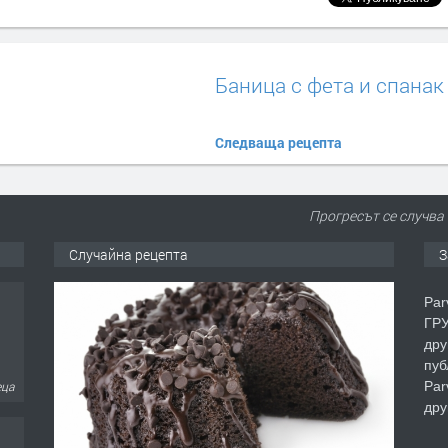
Баница с фета и спанак
Следваща рецепта
Прогресът се случва
Случайна рецепта
З
Par
ГРУ
дру
пуб
Par
еца
дру