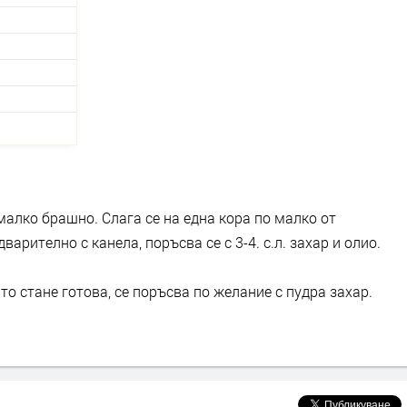
малко брашно. Слага се на една кора по малко от
арително с канела, поръсва се с 3-4. с.л. захар и олио.
ато стане готова, се поръсва по желание с пудра захар.