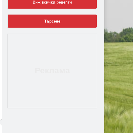
Виж всички рецепти
Търсене