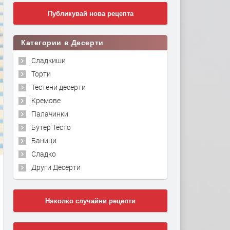
Публикувай нова рецепта
Категории в Десерти
Сладкиши
Торти
Тестени десерти
Кремове
Палачинки
Бутер Тесто
Баници
Сладко
Други Десерти
Няколко случайни рецепти