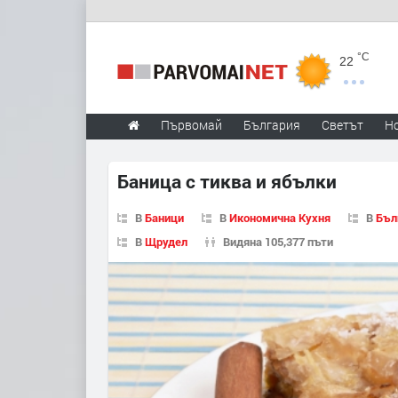
°C
22
Първомай
България
Светът
Н
Баница с тиква и ябълки
В
Баници
В
Икономична Кухня
В
Бъл
В
Щрудел
Видяна 105,377 пъти