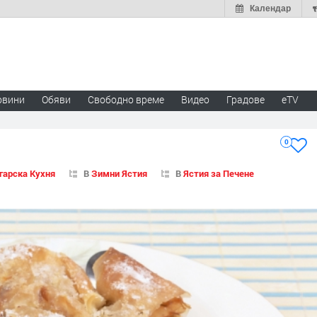
Календар
овини
Обяви
Свободно време
Видео
Градове
eTV
0
гарска Кухня
В
Зимни Ястия
В
Ястия за Печене