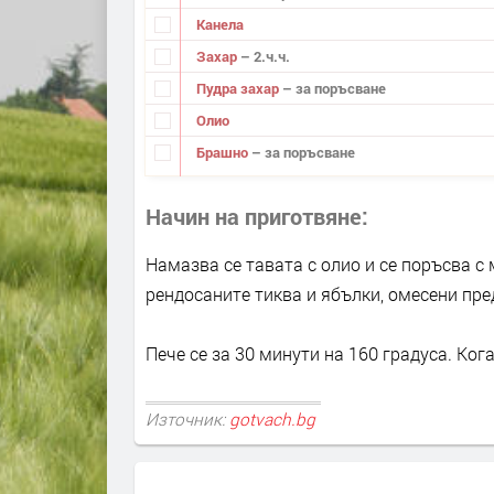
Канела
Захар
– 2.ч.ч.
Пудра захар
– за поръсване
Олио
Брашно
– за поръсване
Начин на приготвяне
Намазва се тавата с олио и се поръсва с 
рендосаните тиква и ябълки, омесени предв
Пече се за 30 минути на 160 градуса. Ког
Източник:
gotvach.bg