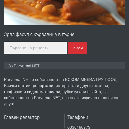
преди 1 година
ПРЕДЛАГА
Първи поход "По стъпките на Ангел
Войвода"
Зрял фасул с кървавица в гърне
преди 1 година
Търси
ПРЕДЛАГА
Монтажник на малки детайли за
За Parvomai.NET
медицинската индустрия
Parvomai.NET е собственост на ЕСКОМ МЕДИА ГРУП ООД.
Всички статии, репортажи, интервюта и други текстови,
преди 1 година
графични и видео материали, публикувани в сайта, са
собственост на Parvomai.NET, освен ако изрично е посочено
ПРЕДЛАГА
Уроци по Математика
друго.
Главен редактор
Телефони
преди 1 година
0336/ 66779