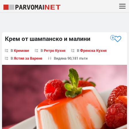
Крем от шампанско и малини
0
В
Кремове
В
Ретро Кухня
В
Френска Кухня
В
Ястия за Варене
Видяна 90,181 пъти