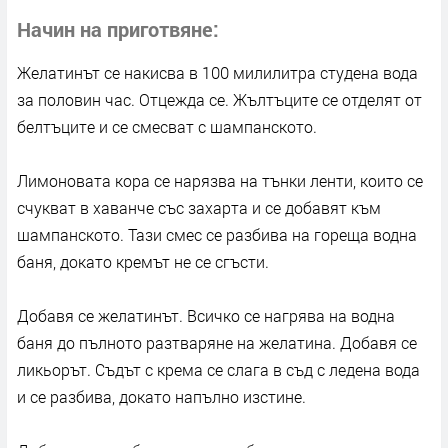
Начин на приготвяне
Желатинът се накисва в 100 милилитра студена вода
за половин час. Отцежда се. Жълтъците се отделят от
белтъците и се смесват с шампанското.
Лимоновата кора се нарязва на тънки ленти, които се
счукват в хаванче със захарта и се добавят към
шампанското. Тази смес се разбива на гореща водна
баня, докато кремът не се сгъсти.
Добавя се желатинът. Всичко се нагрява на водна
баня до пълното разтваряне на желатина. Добавя се
ликьорът. Съдът с крема се слага в съд с ледена вода
и се разбива, докато напълно изстине.