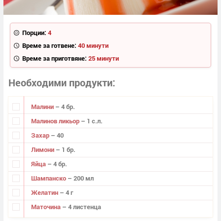
Порции:
4
Време за готвене:
40 минути
Време за приготвяне:
25 минути
Необходими продукти
Малини
– 4 бр.
Малинов ликьор
– 1 с.л.
Захар
– 40
Лимони
– 1 бр.
Яйца
– 4 бр.
Шампанско
– 200 мл
Желатин
– 4 г
Маточина
– 4 листенца