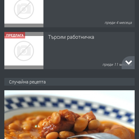
преди 4 месеца
ПРЕДЛАГА
Търсим работничка
преди 11 месеца
ПРЕДЛАГА
Продава употребявани чисти и
Случайна рецепта
запазени матраци за спални.
преди 1 година
ПРЕДЛАГА
Работа за общи работници