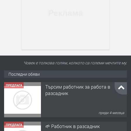
Човек е толкова голям, колкото са големи мечтите му.
Последни обяви
ПРЕДЛАГА
Търсим работник за работа в
разсадник
преди 4 месеца
ПРЕДЛАГА
🌱 Работник в разсадник