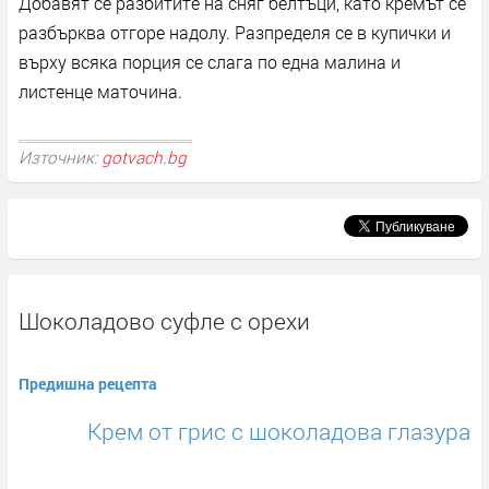
Добавят се разбитите на сняг белтъци, като кремът се
разбърква отгоре надолу. Разпределя се в купички и
върху всяка порция се слага по една малина и
листенце маточина.
Източник:
gotvach.bg
Шоколадово суфле с орехи
Предишна рецепта
Крем от грис с шоколадова глазура