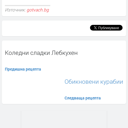
Източник:
gotvach.bg
Коледни сладки Лебкухен
Предишна рецепта
Обикновени курабии
Следваща рецепта