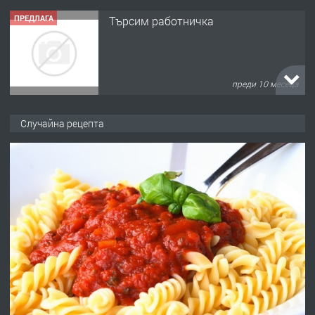
ПРЕДЛАГА
Търсим работничка
преди 10 месеца
ПРЕДЛАГА
Продава употребявани чисти и
Случайна рецепта
запазени матраци за спални.
преди 1 година
ПРЕДЛАГА
Работа за общи работници
преди 1 година
ПРЕДЛАГА
Първи поход "По стъпките на Ангел