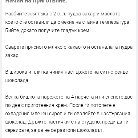
Разбийте жълтъка с 2 с. л. пудра захар и маслото,
което сте оставили да омекне на стайна температура.
Бийте, докато получите гла­дък крем.
Сварете прясното мляко с какао­то и останалата пудра
захар.
В широка и плит­ка чиния настържете на ситно ренде
шокола­да.
Всяка бишкота нарежете на 4 парчета и ги слепете две
по две с приготвения крем. Пос­ле ги потопете в
охладения млечен сироп и ги оваляйте в настъргания
шоколад. Дръжте пастичките на студено, преди да ги
сервирате, за да не се разтопи шоколадът.