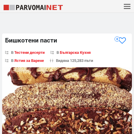
Бишкотени пасти
0
В
Тестени десерти
В
Българска Кухня
В
Ястия за Варене
Видяна 125,283 пъти