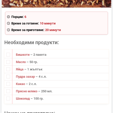
Порции:
6
Време за готвене:
10 минути
Време за приготвяне:
20 минути
Необходими продукти
Бишкоти
– 2 пакета
Масло
– 50 гр.
Яйца
– 1 жълтък
Пудра захар
– 4 с.л.
Какао
– 2 с.л.
Прясно мляко
– 250 мл.
Шоколад
– 100 гр.
Начин на приготвяне