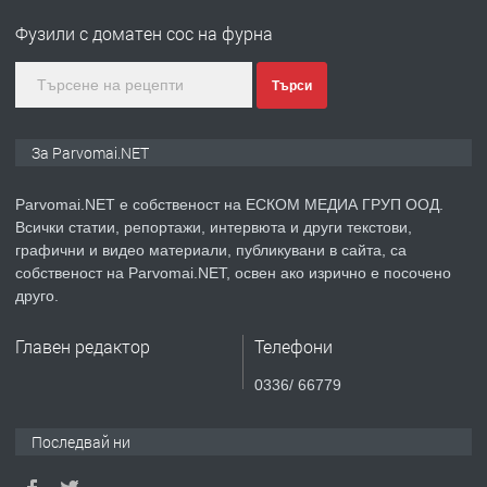
Войвода"
Фузили с доматен сос на фурна
преди 1 година
Търси
ПРЕДЛАГА
Монтажник на малки детайли за
За Parvomai.NET
медицинската индустрия
Parvomai.NET е собственост на ЕСКОМ МЕДИА ГРУП ООД.
Всички статии, репортажи, интервюта и други текстови,
преди 1 година
графични и видео материали, публикувани в сайта, са
собственост на Parvomai.NET, освен ако изрично е посочено
ПРЕДЛАГА
Уроци по Математика
друго.
Главен редактор
Телефони
преди 1 година
0336/ 66779
ПРЕДЛАГА
Продавам апартамент - гр.
Последвай ни
Първомай