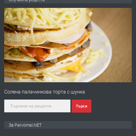
запазени матраци за спални.
преди 1 година
ПРЕДЛАГА
Работа за общи работници
преди 1 година
ПРЕДЛАГА
Първи поход "По стъпките на Ангел
Войвода"
Солена палачинкова торта с шунка
преди 1 година
Търси
ПРЕДЛАГА
Монтажник на малки детайли за
За Parvomai.NET
медицинската индустрия