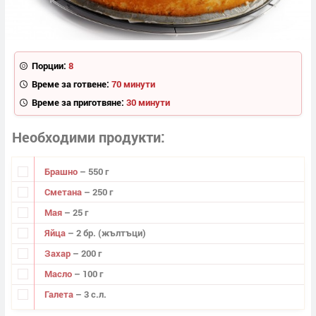
Порции:
8
Време за готвене:
70 минути
Време за приготвяне:
30 минути
Необходими продукти
Брашно
– 550 г
Сметана
– 250 г
Мая
– 25 г
Яйца
– 2 бр. (жълтъци)
Захар
– 200 г
Масло
– 100 г
Галета
– 3 с.л.