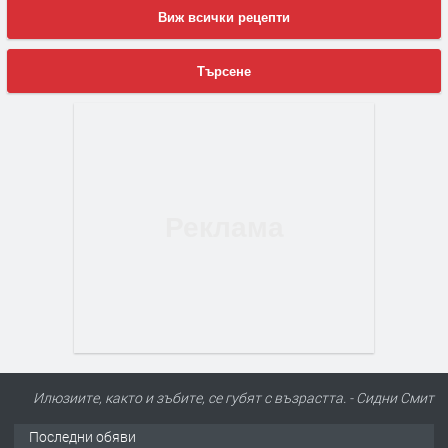
Виж всички рецепти
Търсене
Илюзиите, както и зъбите, се губят с възрастта. - Сидни Смит
Последни обяви