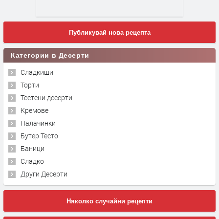
Публикувай нова рецепта
Категории в Десерти
Сладкиши
Торти
Тестени десерти
Кремове
Палачинки
Бутер Тесто
Баници
Сладко
Други Десерти
Няколко случайни рецепти