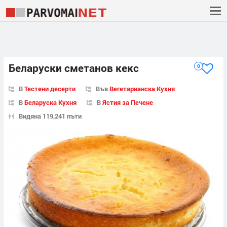
Беларуски сметанов кекс
0
В
Тестени десерти
Във
Вегетарианска Кухня
В
Беларуска Кухня
В
Ястия за Печене
Видяна 119,241 пъти