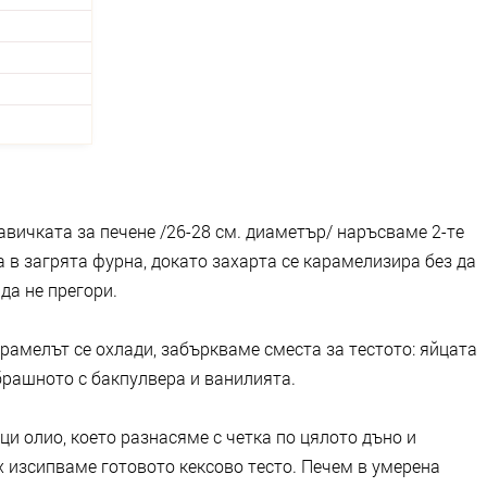
авичката за печене /26-28 см. диаметър/ наръсваме 2-те
 в загрята фурна, докато захарта се карамелизира без да
а не прегори.
рамелът се охлади, забъркваме сместа за тестото: яйцата
брашното с бакпулвера и ванилията.
и олио, което разнасяме с четка по цялото дъно и
 изсипваме готовото кексово тесто. Печем в умерена