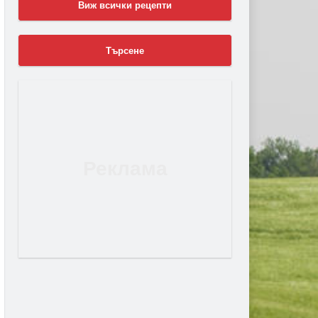
Виж всички рецепти
Търсене