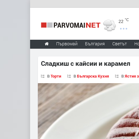
°C
22
Първомай
България
Светът
Н
Сладкиш с кайсии и карамел
В
Торти
В
Българска Кухня
В
Ястия 