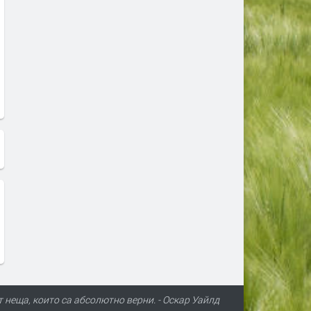
т неща, които са абсолютно верни. - Оскар Уайлд