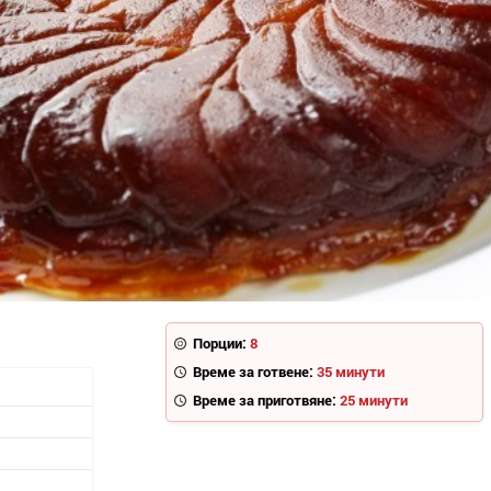
Порции:
8
Време за готвене:
35 минути
Време за приготвяне:
25 минути