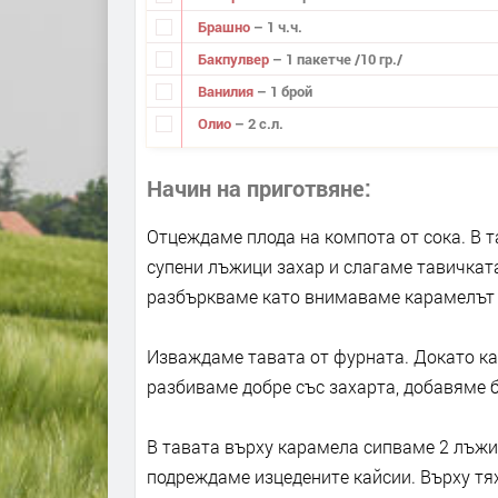
Брашно
– 1 ч.ч.
Бакпулвер
– 1 пакетче /10 гр./
Ванилия
– 1 брой
Олио
– 2 с.л.
Начин на приготвяне
Отцеждаме плода на компота от сока. В т
супени лъжици захар и слагаме тавичката
разбъркваме като внимаваме карамелът д
Изваждаме тавата от фурната. Докато ка
разбиваме добре със захарта, добавяме 
В тавата върху карамела сипваме 2 лъжиц
подреждаме изцедените кайсии. Върху тях