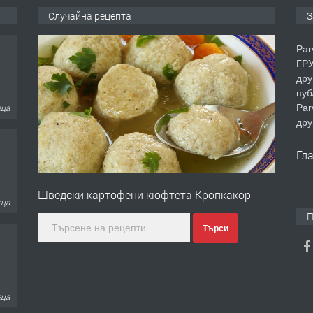
Случайна рецепта
З
Par
ГРУ
дру
пуб
Par
еца
дру
Гл
Шведски картофени кюфтета Кропкакор
еца
П
Търси
еца