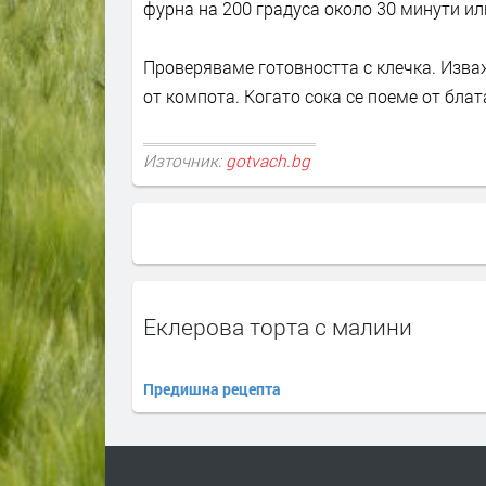
фурна на 200 градуса около 30 минути ил
Проверяваме готовността с клечка. Изва
от компота. Когато сока се поеме от бл
Източник:
gotvach.bg
Еклерова торта с малини
Предишна рецепта