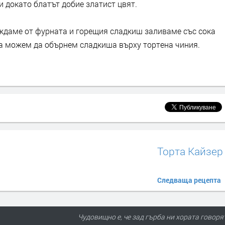
и докато блатът добие златист цвят.
ждаме от фурната и горещия сладкиш заливаме със сока
ата можем да обърнем сладкиша върху тортена чиния.
Торта Кайзер
Следваща рецепта
Чудовищно е, че зад гърба ни хората говоря