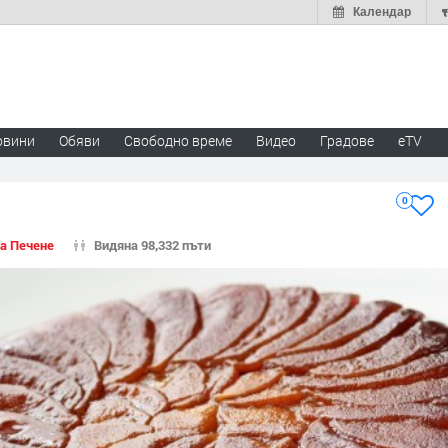
Календар
овини
Обяви
Свободно време
Видео
Градове
eTV
0
за Печене
Видяна 98,332 пъти