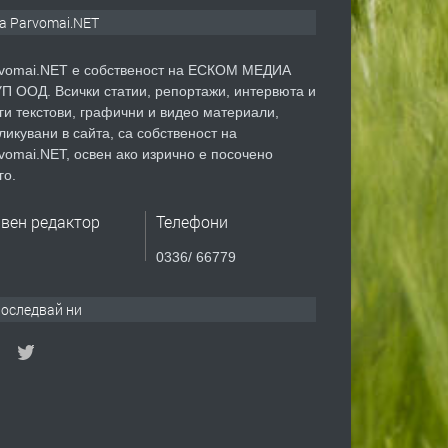
а Parvomai.NET
vomai.NET е собственост на ЕСКОМ МЕДИА
П ООД. Всички статии, репортажи, интервюта и
ги текстови, графични и видео материали,
ликувани в сайта, са собственост на
vomai.NET, освен ако изрично е посочено
го.
авен редактор
Телефони
0336/ 66779
оследвай ни