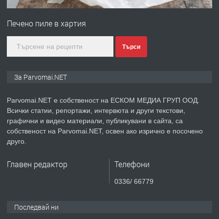
Първи поход "По стъпките на Ангел
Войвода"
Печено пиле в хартия
преди 1 година
Търси
ПРЕДЛАГА
Монтажник на малки детайли за
За Parvomai.NET
медицинската индустрия
Parvomai.NET е собственост на ЕСКОМ МЕДИА ГРУП ООД.
Всички статии, репортажи, интервюта и други текстови,
преди 1 година
графични и видео материали, публикувани в сайта, са
собственост на Parvomai.NET, освен ако изрично е посочено
ПРЕДЛАГА
Уроци по Математика
друго.
Главен редактор
Телефони
преди 1 година
0336/ 66779
ПРЕДЛАГА
Продавам апартамент - гр.
Последвай ни
Първомай