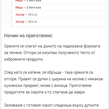
Яйца
– 2 белтъка
Яйца
– 2 белтъка
Захар
– 10 с.л.
Захар
– 10 с.л.
Начин на приготвяне
Орехите се слагат на дъното на подмазана формата
за печене. Отгоре се изсипва полученото тесто от
изброените продукти.
След като се изпече, се обръща - така орехите са
отгоре. Правят се дупки с ширина на молив с някакъв
кухненски предмет, може с вилица. Приготвяме
продуктите за сиропа и го слагаме да заври.
Заливаме с готовия сироп сладкиша върху дупките.