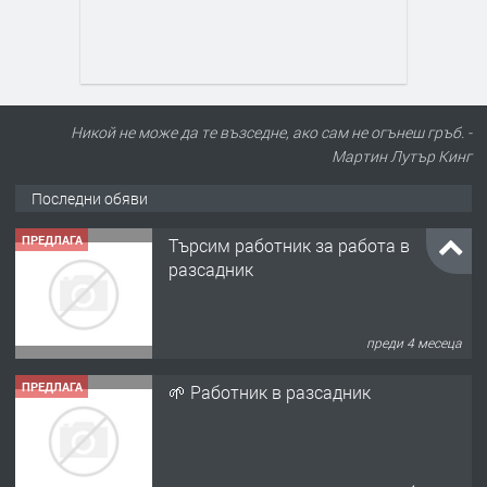
Никой не може да те възседне, ако сам не огънеш гръб. -
Мартин Лутър Кинг
Последни обяви
ПРЕДЛАГА
Търсим работник за работа в
разсадник
преди 4 месеца
ПРЕДЛАГА
🌱 Работник в разсадник