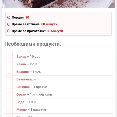
Порции:
10
Време за готвене:
60 минути
Време за приготвяне:
30 минути
Необходими продукти
Захар
– 10 с.л.
Какао
– 2 с.л.
Брашно
– 1 ч.ч.
Бакпулвер
– 1
Ванилия
– 1 прахче
Орехи
– 1 ч.ч. счукани
Вода
– 1 ч.ч.
Масло
– 1 пакетче