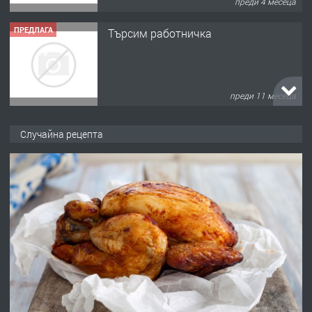
преди 4 месеца
ПРЕДЛАГА
Търсим работничка
преди 11 месеца
ПРЕДЛАГА
Продава употребявани чисти и
Случайна рецепта
запазени матраци за спални.
преди 1 година
ПРЕДЛАГА
Работа за общи работници
преди 1 година
ПРЕДЛАГА