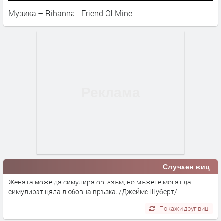
Музика – Rihanna - Friend Of Mine
Случаен виц
Жената може да симулира оргазъм, но мъжете могат да
симулират цяла любовна връзка. /Джеймс Шуберт/
Покажи друг виц