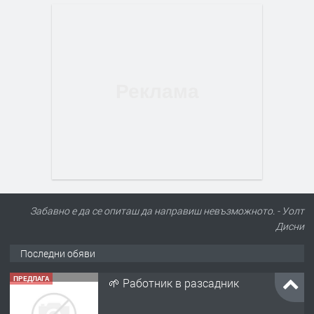
Забавно е да се опиташ да направиш невъзможното. - Уолт
Дисни
Последни обяви
ПРЕДЛАГА
🌱 Работник в разсадник