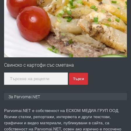
преди 1 година
ПРЕДЛАГА
Първи поход "По стъпките на Ангел
Войвода"
преди 1 година
ПРЕДЛАГА
Монтажник на малки детайли за
медицинската индустрия
Свинско с картофи със сметана
Търси
преди 1 година
ПРЕДЛАГА
Уроци по Математика
За Parvomai.NET
Parvomai.NET е собственост на ЕСКОМ МЕДИА ГРУП ООД.
Всички статии, репортажи, интервюта и други текстови,
преди 1 година
графични и видео материали, публикувани в сайта, са
собственост на Parvomai.NET, освен ако изрично е посочено
ПРЕДЛАГА