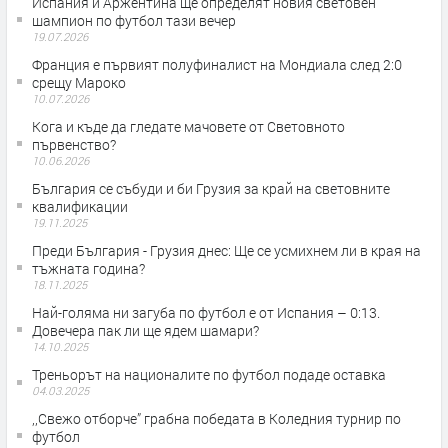
Испания и Аржентина ще определят новия световен
шампион по футбол тази вечер
19.07.2026
Франция е първият полуфиналист на Мондиала след 2:0
срещу Мароко
10.07.2026
Кога и къде да гледате мачовете от Световното
първенство?
10.06.2026
България се събуди и би Грузия за край на световните
квалификации
19.11.2025
Преди България - Грузия днес: Ще се усмихнем ли в края на
тъжната година?
18.11.2025
Най-голяма ни загуба по футбол е от Испания – 0:13.
Довечера пак ли ще ядем шамари?
14.10.2025
Треньорът на националите по футбол подаде оставка
04.03.2025
,,Свежо отборче” грабна победата в Коледния турнир по
футбол