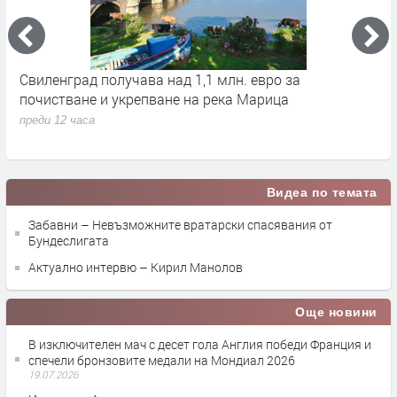
ът
Свиленград получава над 1,1 млн. евро за
С
почистване и укрепване на река Марица
п
п
преди 12 часа
п
Видеа по темата
Забавни – Невъзможните вратарски спасявания от
Бундеслигата
Актуално интервю – Кирил Манолов
Още новини
В изключителен мач с десет гола Англия победи Франция и
спечели бронзовите медали на Мондиал 2026
19.07.2026