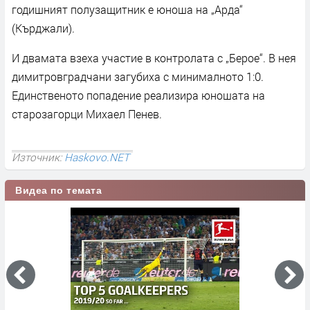
годишният полузащитник е юноша на „Арда“
(Кърджали).
И двамата взеха участие в контролата с „Берое“. В нея
димитровградчани загубиха с минималното 1:0.
Единственото попадение реализира юношата на
старозагорци Михаел Пенев.
Източник:
Haskovo.NET
Видеа по темата