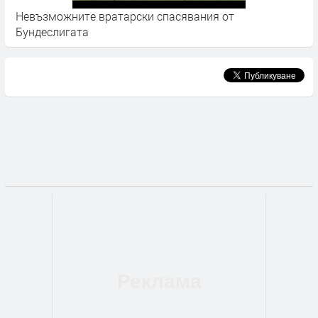
Невъзможните вратарски спасявания от
Е
Бундеслигата