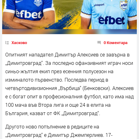
Хасково
0 Коментара
Опитният нападател Димитър Алексиев се завърна в
„Димитровград“. За последно офанзивният играч носи
синьо-жълтия екип през есенния полусезон на
изминалото първенство. Последва период в
четвъртодивизионния „Върбица“ (Бенковски). Алексиев
е с богат опит в професионалния футбол, като има над
100 мача във Втора лига и още 24 в елита на
България, казват от ФК „Димитровград“.
Другото ново попълнение в редиците на
„Димитровград“ е Димитър Джемперлиев. 17-