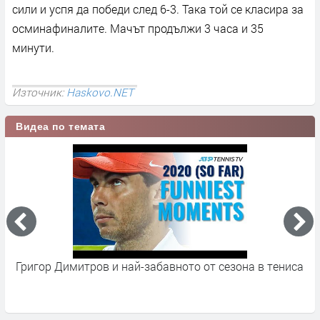
сили и успя да победи след 6-3. Така той се класира за
осминафиналите. Мачът продължи 3 часа и 35
минути.
Източник:
Haskovo.NET
Видеа по темата
Григор Димитров и най-забавното от сезона в тениса
Г
р