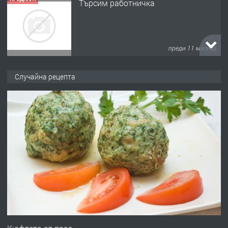
Търсим работничка
преди 11 месеца
ПРЕДЛАГА
Продава употребявани чисти и
Случайна рецепта
запазени матраци за спални.
преди 1 година
ПРЕДЛАГА
Работа за общи работници
преди 1 година
ПРЕДЛАГА
Първи поход "По стъпките на Ангел
Войвода"