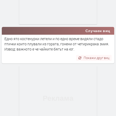
Случаен виц
Едно ято костенурки летели и по едно време видяли стадо
птички които плували из гората, гонени от четирикрака змия.
Извод: важното е че чайките бягът на юг.
Покажи друг виц