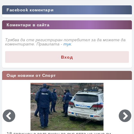
Facebook коментари
Коментари в сайта
Трябва да сте регистриран потребител за да можете да
коментирате. Правилата -
тук
.
Вход
Още новини от Спорт
18-годишен е задържан за смъртта на чичо си
„