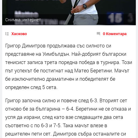
Снимка: интернет
Хасково
0 Коментара
Григор Димитров продължава със силното си
представяне на Уимбълдън. Най-добрият български
тенисист записа трета поредна победа в турнира. Този
път успехът бе постигнат над Матео Беретини. Мачът
бе изключително драматичен и победителят бе
определен след 5 сета.
Григор започна силно и повече след 6-3. Вторият сет
отново бе за българина – 6-4. Беретини не се отказа и
успя да израни, след като взе следващите два сета
съответно с по 6-3 и 7-5. Така мачът влезе в
решителен пети сет. Димитров събра останалите си