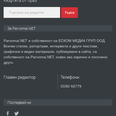
Кюфтета от праз
Търси
преди 1 година
ПРЕДЛАГА
Монтажник на малки детайли за
За Parvomai.NET
медицинската индустрия
Parvomai.NET е собственост на ЕСКОМ МЕДИА ГРУП ООД.
Всички статии, репортажи, интервюта и други текстови,
преди 1 година
графични и видео материали, публикувани в сайта, са
собственост на Parvomai.NET, освен ако изрично е посочено
ПРЕДЛАГА
Уроци по Математика
друго.
Главен редактор
Телефони
преди 1 година
0336/ 66779
ПРЕДЛАГА
Продавам апартамент - гр.
Първомай
Последвай ни