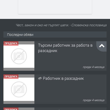
Чест, закон и око не търпят шеги. - Словенскa пословица
Последни обяви
ПРЕДЛАГА
Търсим работник за работа в
разсадник
преди 4 месеца
ПРЕДЛАГА
🌱 Работник в разсадник
преди 4 месеца
ПРЕДЛАГА