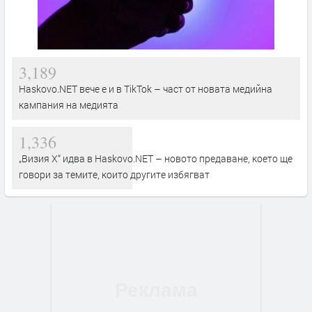
3,189
Haskovo.NET вече е и в TikTok – част от новата медийна
кампания на медията
1,336
„Визия Х“ идва в Haskovo.NET – новото предаване, което ще
говори за темите, които другите избягват