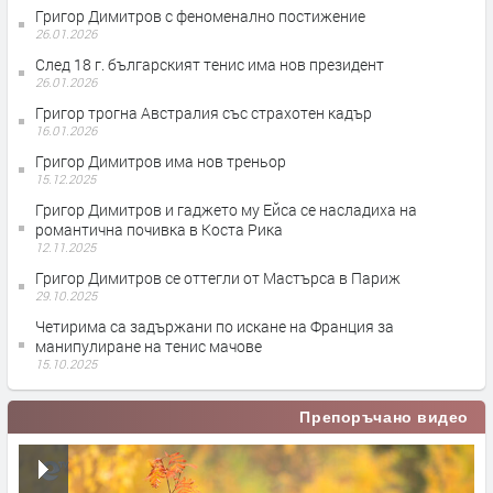
Григор Димитров с феноменално постижение
26.01.2026
След 18 г. българският тенис има нов президент
26.01.2026
Григор трогна Австралия със страхотен кадър
16.01.2026
Григор Димитров има нов треньор
15.12.2025
Григор Димитров и гаджето му Ейса се насладиха на
романтична почивка в Коста Рика
12.11.2025
Григор Димитров се оттегли от Мастърса в Париж
29.10.2025
Четирима са задържани по искане на Франция за
манипулиране на тенис мачове
15.10.2025
Препоръчано видео