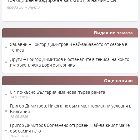
преди 36 минути
п
Видеа по темата
Забавни – Григор Димитров и най-забавното от сезона в
тениса
Други – Григор Димитров и останалите в тениса, на които
им ръкопляска дори съперникът
Още новини
5 г. по-късно България има нова първа ракета
14.07.2026
Григор Димитров: Никога не съм имал нормални условия в
България
12.06.2026
Григор Димитров болезнено откровен: Най-важният мач е
със самия него
10.06.2026