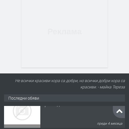
Не всички красиви хора са добри, но всички добри хора са
красиви. - майка Тереза
Последни обяви
ПРЕДЛАГА
🌱 Работник в разсадник