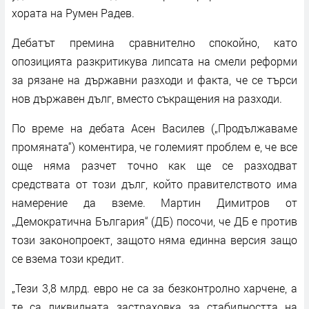
хората на Румен Радев.
Дебатът премина сравнително спокойно, като
опозицията разкритикува липсата на смели реформи
за рязане на държавни разходи и факта, че се търси
нов държавен дълг, вместо съкращения на разходи.
По време на дебата Асен Василев („Продължаваме
промяната“) коментира, че големият проблем е, че все
още няма разчет точно как ще се разходват
средствата от този дълг, който правителството има
намерение да вземе. Мартин Димитров от
„Демократична България“ (ДБ) посочи, че ДБ е против
този законопроект, защото няма единна версия защо
се взема този кредит.
„Тези 3,8 млрд. евро не са за безконтролно харчене, а
те са ликвидната застраховка за стабилността на