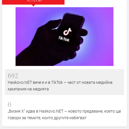
692
Haskovo.NET вече е и в TikTok – част от новата медийна
кампания на медията
0
„Визия Х“ идва в Haskovo.NET – новото предаване, което ще
говори за темите, които другите избягват