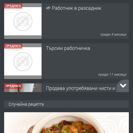
преди 4 месеца
ПРЕДЛАГА
Търсим работничка
преди 11 месеца
ПРЕДЛАГА
Продава употребявани чисти и
запазени матраци за спални.
преди 1 година
ПРЕДЛАГА
Работа за общи работници
Случайна рецепта
преди 1 година