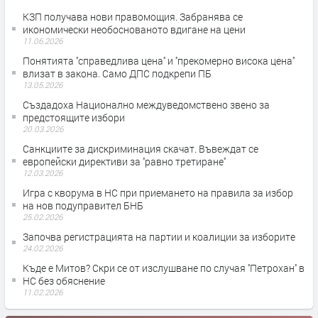
КЗП получава нови правомощия. Забранява се
икономически необоснованото вдигане на цени
11.06.2026
Понятията ''справедлива цена'' и ''прекомерно висока цена''
влизат в закона. Само ДПС подкрепи ПБ
13.05.2026
Създадоха Национално междуведомствено звено за
предстоящите избори
20.03.2026
Санкциите за дискриминация скачат. Въвеждат се
европейски директиви за ''равно третиране''
12.03.2026
Игра с кворума в НС при приемането на правила за избор
на нов подуправител БНБ
25.02.2026
Започва регистрацията на партии и коалиции за изборите
24.02.2026
Къде е Митов? Скри се от изслушване по случая ''Петрохан'' в
НС без обяснение
11.02.2026