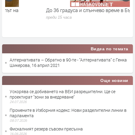
До 36 градуса и слънчево време в България днес
О
с
преди 15 часа
п
Видеа по темата
Алтернативата – Обратно в 90-те - "Алтернативата" с Генка
Шикерова, 16 април 2021
Още новини
Ускорява се добиването на ВЕИ разрешителни. Ще се
проектират ''зони за внедряване''
24.07.2026
Промените в Изборния кодекс: Нови разделителни линии в
парламента
08.07.2026
Фискалният резерв съвсем пресъхна
16.06.2026