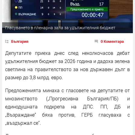
Гласуването в пленарна зала за удължителния бюджет
България
0 Коментара
Депутатите приеха днес след неколкочасов дебат
удължителния бюджет за 2026 година и дадоха зелена
светлина на правителството за нов държавен дълг в
размер до 3,8 млрд. евро.
Предложенията минаха с гласовете на депутатите от
мнозинството („Прогресивна България/ПБ) и
единодушната подкрепа на ДПС. ПП, ДБ и
„Възраждане“ бяха против, ГЕРБ гласуваха с
„въздържал се“.