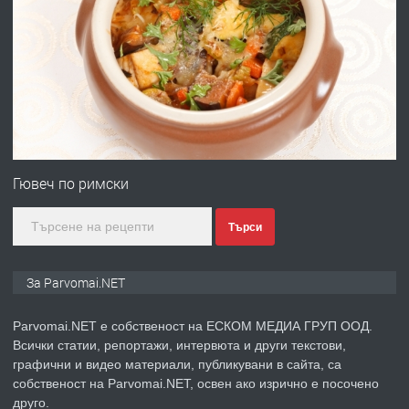
ПРЕДЛАГА
Първи поход "По стъпките на Ангел
Войвода"
преди 1 година
ПРЕДЛАГА
Монтажник на малки детайли за
медицинската индустрия
Гювеч по римски
Търси
преди 1 година
ПРЕДЛАГА
Уроци по Математика
За Parvomai.NET
Parvomai.NET е собственост на ЕСКОМ МЕДИА ГРУП ООД.
Всички статии, репортажи, интервюта и други текстови,
преди 1 година
графични и видео материали, публикувани в сайта, са
собственост на Parvomai.NET, освен ако изрично е посочено
ПРЕДЛАГА
Продавам апартамент - гр.
друго.