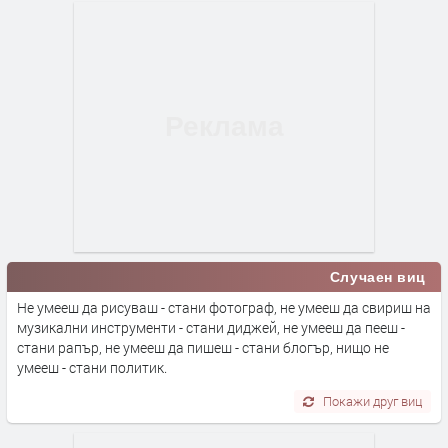
Случаен виц
Не умееш да рисуваш - стани фотограф, не умееш да свириш на
музикални инструменти - стани диджей, не умееш да пееш -
стани рапър, не умееш да пишеш - стани блогър, нищо не
умееш - стани политик.
Покажи друг виц