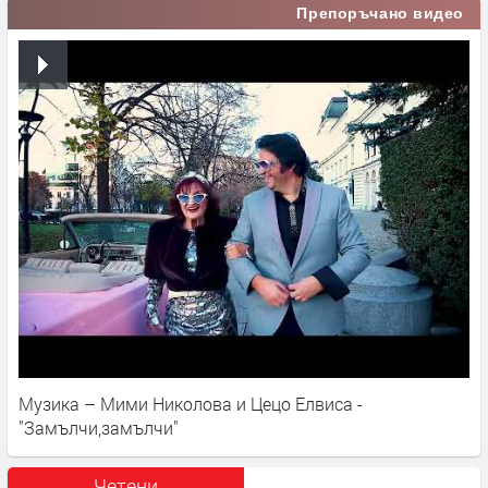
Препоръчано видео
Музика – Мими Николова и Цецо Елвиса -
"Замълчи,замълчи"
Четени