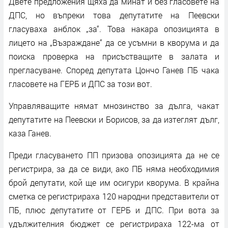
Двете предложения щяха да минат и без гласовете на
ДПС, но въпреки това депутатите на Пеевски
гласуваха анблок „за“. Това накара опозицията в
лицето на „Възраждане“ да се усъмни в кворума и да
поиска проверка на присъстващите в залата и
прегласуване. Според депутата Цончо Ганев ПБ чака
гласовете на ГЕРБ и ДПС за този вот.
Управляващите нямат мнозинство за дълга, чакат
депутатите на Пеевски и Борисов, за да изтеглят дълг,
каза Ганев.
Преди гласуването ПП призова опозицията да не се
регистрира, за да се види, ако ПБ няма необходимия
брой депутати, кой ще им осигури кворума. В крайна
сметка се регистрираха 120 народни представители от
ПБ, плюс депутатите от ГЕРБ и ДПС. При вота за
удължителния бюджет се регистрираха 122-ма от