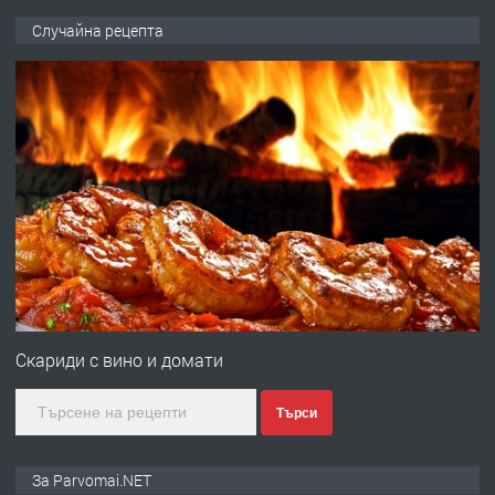
ПРЕДЛАГА
Продава употребявани чисти и
Случайна рецепта
запазени матраци за спални.
преди 1 година
ПРЕДЛАГА
Работа за общи работници
преди 1 година
ПРЕДЛАГА
Първи поход "По стъпките на Ангел
Войвода"
Скариди с вино и домати
Търси
преди 1 година
ПРЕДЛАГА
Монтажник на малки детайли за
За Parvomai.NET
медицинската индустрия