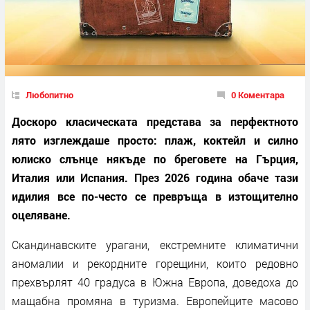
Любопитно
0 Коментара
Доскоро класическата представа за перфектното
лято изглеждаше просто: плаж, коктейл и силно
юлиско слънце някъде по бреговете на Гърция,
Италия или Испания. През 2026 година обаче тази
идилия все по-често се превръща в изтощително
оцеляване.
Скандинавските урагани, екстремните климатични
аномалии и рекордните горещини, които редовно
прехвърлят 40 градуса в Южна Европа, доведоха до
мащабна промяна в туризма. Европейците масово