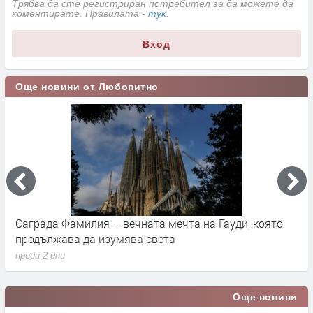
Трябва да сте регистриран потребител за да можете да
коментирате. Правилата -
тук
.
Вход
Още новини от Любопитно
Саграда Фамилия – вечната мечта на Гауди, която
К
продължава да изумява света
п
преди 2 дни
п
Още новини