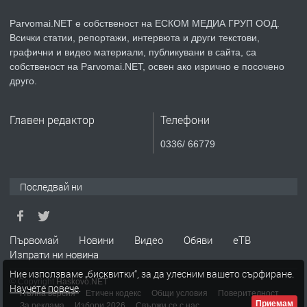
Parvomai.NET е собственост на ЕСКОМ МЕДИА ГРУП ООД.
Всички статии, репортажи, интервюта и други текстови,
преди 1 година
графични и видео материали, публикувани в сайта, са
собственост на Parvomai.NET, освен ако изрично е посочено
ПРЕДЛАГА
Уроци по Математика
друго.
Главен редактор
Телефони
преди 1 година
0336/ 66779
ПРЕДЛАГА
Продавам апартамент - гр.
Първомай
Последвай ни
преди 1 година
Първомай
Новини
Видео
Обяви
еТВ
Изпрати ни новина
ТЪРСИ
Търсим работник
Ние използваме „бисквитки“, за да улесним вашето сърфиране.
© Copyright
Haskovo.NET
Научете повече
.
Пълна версия
Етичен кодекс
Общи условия
Поверителност
Приемам
За реклама
Избори 2026
Свържи се с нас