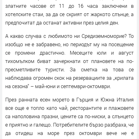
златните часове от 11 до 16 часа заключени в
хотелските стаи, за да се скрият от жаркото слънце, а
предпочитат да останат активни през целия ден.
А какво случва с любимото ни Средиземноморие? То
изобщо не е забравено, но периодът му на посещение
се промени драстично. Месеците юли и август
тихомълком биват зачеркнати от плановете на по-
пресметливите туристи. За сметка на това се
наблюдава огромен скок на резервациите за „крилата
на сезона“ – май-юни и септември-октомври.
През ранната есен морето в Гърция и Южна Италия
все още е топло като чай, ресторантите и плажовете
са наполовина празни, цените са по-ниски, а слънцето
е приятно и галещо. Потребителите бързо разбраха, че
да отидеш на море през октомври вече не е