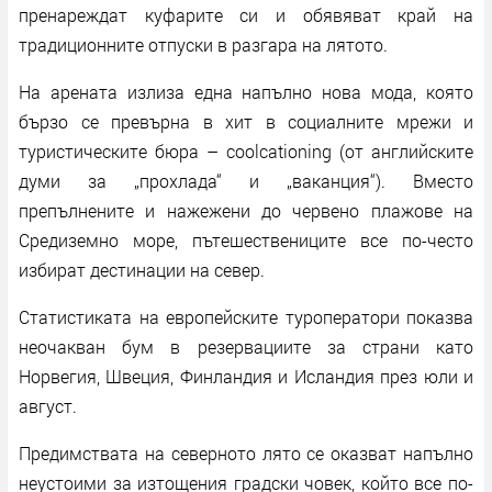
пренареждат куфарите си и обявяват край на
традиционните отпуски в разгара на лятото.
На арената излиза една напълно нова мода, която
бързо се превърна в хит в социалните мрежи и
туристическите бюра – coolcationing (от английските
думи за „прохлада“ и „ваканция“). Вместо
препълнените и нажежени до червено плажове на
Средиземно море, пътешествениците все по-често
избират дестинации на север.
Статистиката на европейските туроператори показва
неочакван бум в резервациите за страни като
Норвегия, Швеция, Финландия и Исландия през юли и
август.
Предимствата на северното лято се оказват напълно
неустоими за изтощения градски човек, който все по-