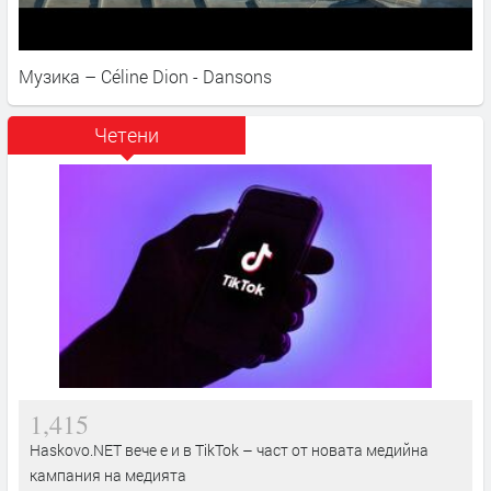
Музика – Céline Dion - Dansons
Четени
1,415
Haskovo.NET вече е и в TikTok – част от новата медийна
кампания на медията