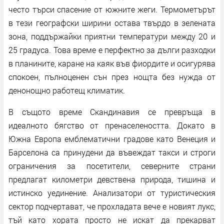
често търси спасение от южните жеги. Термометърът
в тези географски ширини остава твърдо в зелената
зона, поддържайки приятни температури между 20 и
25 градуса. Това време е перфектно за дълги разходки
в планините, каране на каяк във фиордите и осигурява
спокоен, пълноценен сън през нощта без нужда от
денонощно работещ климатик.
В същото време Скандинавия се превръща в
идеалното бягство от пренаселеността. Докато в
Южна Европа емблематични градове като Венеция и
Барселона са принудени да въвеждат такси и строги
ограничения за посетители, северните страни
предлагат километри девствена природа, тишина и
истинско уединение. Анализатори от туристическия
сектор подчертават, че прохладата вече е новият лукс,
тъй като хората просто не искат да прекарват