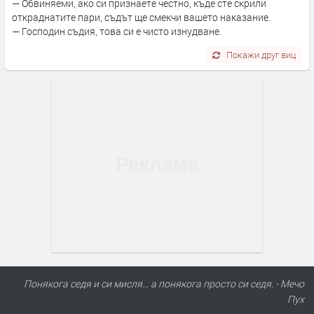
— Обвиняеми, ако си признаете честно, къде сте скрили
откраднатите пари, съдът ще смекчи вашето наказание.
— Господин съдия, това си е чисто изнудване.
Покажи друг виц
Понякога седя и си мисля... а понякога просто си седя. - Мечо
Пух