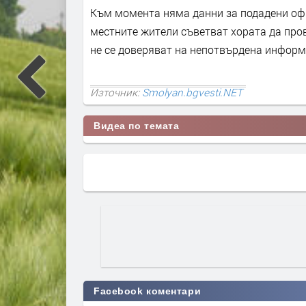
Към момента няма данни за подадени офи
местните жители съветват хората да про
не се доверяват на непотвърдена информа
Източник:
Smolyan.bgvesti.NET
Видеа по темата
Facebook коментари