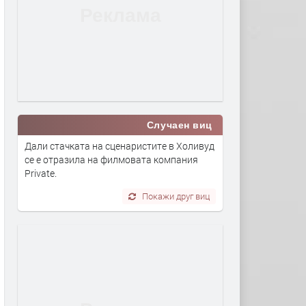
Случаен виц
Дали стачката на сценаристите в Холивуд
се е отразила на филмовата компания
Private.
Покажи друг виц