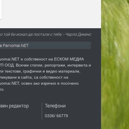
преди 10 часа
преди 10 часа
 той би искал да постъпи с тебе. - Чарлз Дикенс
а Parvomai.NET
vomai.NET е собственост на ЕСКОМ МЕДИА
П ООД. Всички статии, репортажи, интервюта и
ги текстови, графични и видео материали,
ликувани в сайта, са собственост на
vomai.NET, освен ако изрично е посочено
го.
авен редактор
Телефони
0336/ 66779