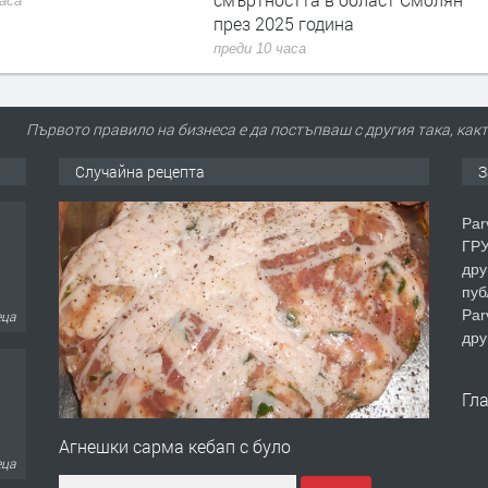
часа
през 2025 година
преди 10 часа
Първото правило на бизнеса е да постъпваш с другия така, както
Случайна рецепта
З
Par
ГРУ
дру
пуб
Par
еца
дру
Гл
Агнешки сарма кебап с було
еца