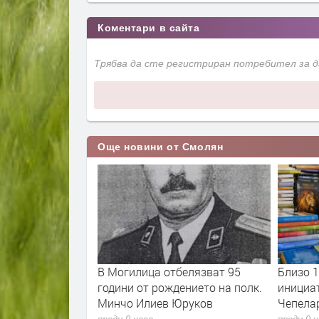
Коментари в сайта
Трябва да сте регистриран потребител за 
Още новини от Смолян
Смилянския
В Могилица отбелязват 95
Близо 1
оведе на 17
години от рождението на полк.
инициа
ди
Минчо Илиев Юруков
Чепелар
е избори