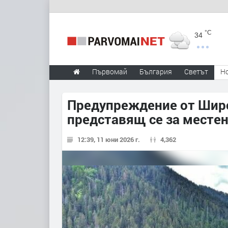
°C
34
Първомай
България
Светът
Н
Предупреждение от Широк
представящ се за местен
12:39, 11 юни 2026 г.
4,362