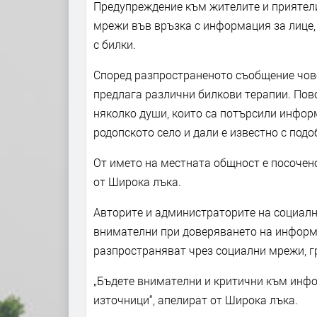
Предупреждение към жителите и приятел
мрежи във връзка с информация за лице, 
с билки.
Според разпространеното съобщение чове
предлага различни билкови терапии. Пов
няколко души, които са потърсили инфор
родопското село и дали е известно с подо
От името на местната общност е посочено
от Широка лъка.
Авторите и администраторите на социалн
внимателни при доверяването на информа
разпространяват чрез социални мрежи, гр
„Бъдете внимателни и критични към инфо
източници“, апелират от Широка лъка.