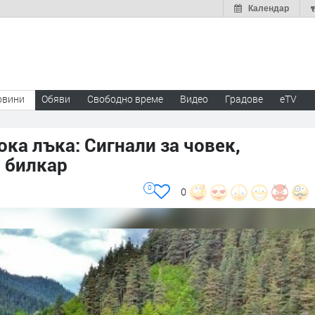
Календар
овини
Обяви
Свободно време
Видео
Градове
eTV
а лъка: Сигнали за човек,
 билкар
0
0