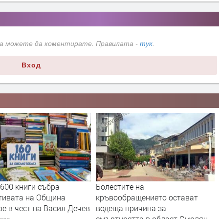
да можете да коментирате. Правилата -
тук
.
Вход
600 книги събра
Болестите на
тивата на Община
кръвообращението остават
е в чест на Васил Дечев
водеща причина за
смъртността в област Смолян