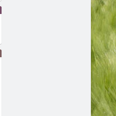
Нов електромобил ще обслужва
"Родопа" стартира новия 
социалните услуги в община
в Пловдив след промяна 
Златоград
домакинството