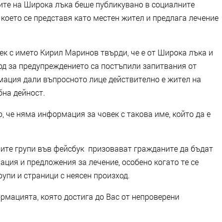
ите на Широка лъка беше публикувано в социалните
което се представя като местен жител и предлага лечение
к с името Кирил Маринов твърди, че е от Широка лъка и
од за предупреждението са постъпили запитвания от
мация дали въпросното лице действително е жител на
бна дейност.
, че няма информация за човек с такова име, който да е
ите групи във фейсбук призовават гражданите да бъдат
ция и предложения за лечение, особено когато те се
упи и страници с неясен произход.
рмацията, която достига до Вас от непроверени