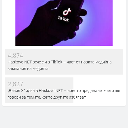
4,874
Haskovo.NET вече е и в TikTok – част от новата медийна
кампания на медията
2,827
„Визия Х“ идва в Haskovo.NET – новото предаване, което ще
говори за темите, които другите избягват