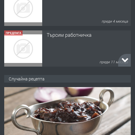
преди 4 месеца
ПРЕДЛАГА
Търсим работничка
преди 11 месеца
ПРЕДЛАГА
Продава употребявани чисти и
Случайна рецепта
запазени матраци за спални.
преди 1 година
ПРЕДЛАГА
Работа за общи работници