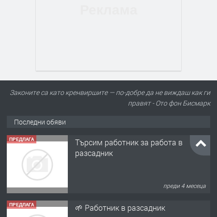
Законите са като кренвиршите — по-добре да не виждаш как ги
правят - Ото фон Бисмарк
Последни обяви
ПРЕДЛАГА
Търсим работник за работа в
разсадник
преди 4 месеца
ПРЕДЛАГА
🌱 Работник в разсадник