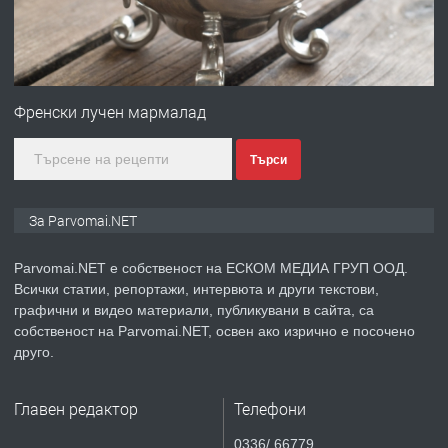
преди 1 година
ПРЕДЛАГА
Първи поход "По стъпките на Ангел
Войвода"
Френски лучен мармалад
Търси
преди 1 година
ПРЕДЛАГА
Монтажник на малки детайли за
За Parvomai.NET
медицинската индустрия
Parvomai.NET е собственост на ЕСКОМ МЕДИА ГРУП ООД.
Всички статии, репортажи, интервюта и други текстови,
преди 1 година
графични и видео материали, публикувани в сайта, са
собственост на Parvomai.NET, освен ако изрично е посочено
ПРЕДЛАГА
Уроци по Математика
друго.
Главен редактор
Телефони
преди 1 година
0336/ 66779