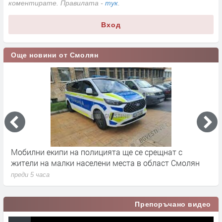
коментирате. Правилата -
тук
.
Вход
Още новини от Смолян
Мобилни екипи на полицията ще се срещнат с
С
жители на малки населени места в област Смолян
п
преди 5 часа
Препоръчано видео