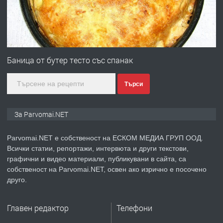
преди 1 година
ПРЕДЛАГА
Монтажник на малки детайли за
медицинската индустрия
Баница от бутер тесто със спанак
Търси
преди 1 година
ПРЕДЛАГА
Уроци по Математика
За Parvomai.NET
Parvomai.NET е собственост на ЕСКОМ МЕДИА ГРУП ООД.
Всички статии, репортажи, интервюта и други текстови,
преди 1 година
графични и видео материали, публикувани в сайта, са
собственост на Parvomai.NET, освен ако изрично е посочено
ПРЕДЛАГА
Продавам апартамент - гр.
друго.
Първомай
Главен редактор
Телефони
преди 1 година