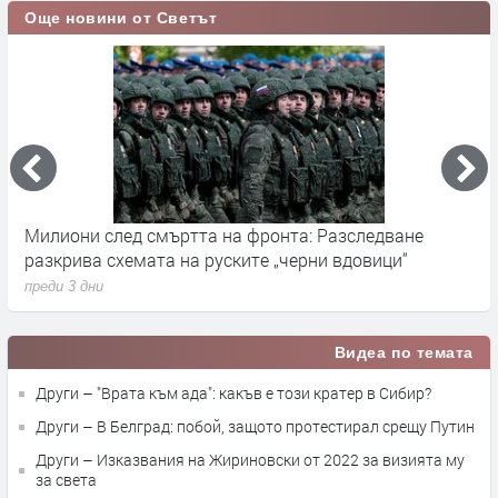
Още новини от Светът
Германските служби разследват руски опити за
Х
влияние върху местния вот през септември
у
преди 3 дни
п
Видеа по темата
Други – "Врата към ада": какъв е този кратер в Сибир?
Други – В Белград: побой, защото протестирал срещу Путин
Други – Изказвания на Жириновски от 2022 за визията му
за света