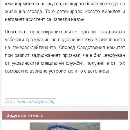
към кормилото на скутер, паркиран близо до входа на
жилищна сграда. То е детонирало, когато Кирилов и
неговият асистент са излезли навън.
По-късно правоохранителните органи задържаха
узбекски гражданин по подозрение във взривяването
на генерал-лейтенанта. Според Следствения комитет
при разпит задържаният признал, че е бил „вербуван
от украинските специални служби“, получил е от тях
самоделно взривно устройство и го е детонирал.
Източник:
mediapool.bg
Видеа по темата