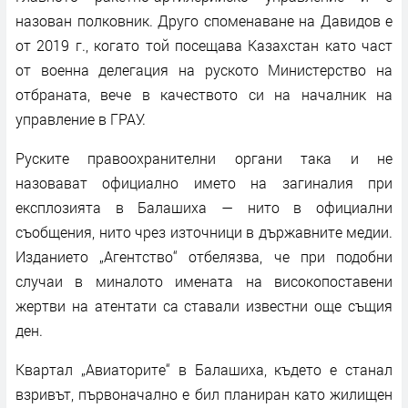
назован полковник. Друго споменаване на Давидов е
от 2019 г., когато той посещава Казахстан като част
от военна делегация на руското Министерство на
отбраната, вече в качеството си на началник на
управление в ГРАУ.
Руските правоохранителни органи така и не
назовават официално името на загиналия при
експлозията в Балашиха — нито в официални
съобщения, нито чрез източници в държавните медии.
Изданието „Агентство“ отбелязва, че при подобни
случаи в миналото имената на високопоставени
жертви на атентати са ставали известни още същия
ден.
Квартал „Авиаторите“ в Балашиха, където е станал
взривът, първоначално е бил планиран като жилищен