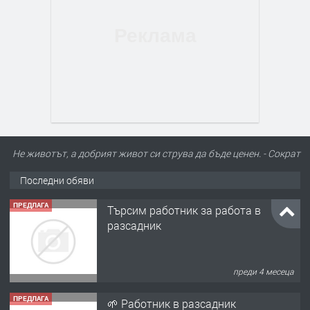
Не животът, а добрият живот си струва да бъде ценен. - Сократ
Последни обяви
ПРЕДЛАГА
🌱 Работник в разсадник
преди 4 месеца
ПРЕДЛАГА
Търсим работничка