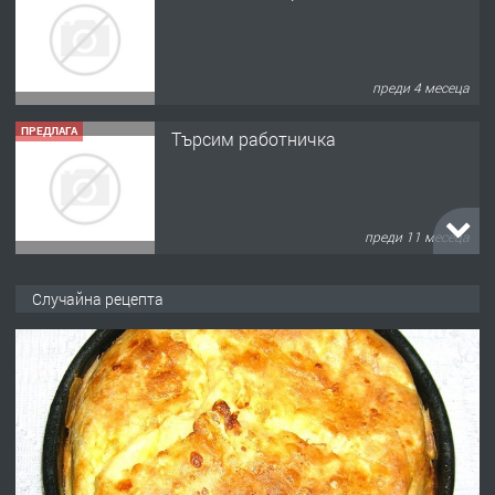
преди 11 месеца
ПРЕДЛАГА
Продава употребявани чисти и
запазени матраци за спални.
преди 1 година
ПРЕДЛАГА
Работа за общи работници
Случайна рецепта
преди 1 година
ПРЕДЛАГА
Първи поход "По стъпките на Ангел
Войвода"