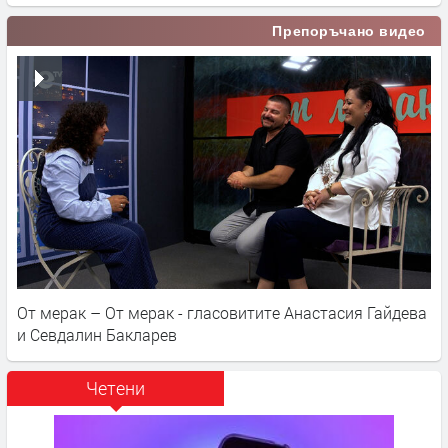
Препоръчано видео
От мерак – От мерак - гласовитите Анастасия Гайдева
и Севдалин Бакларев
Четени