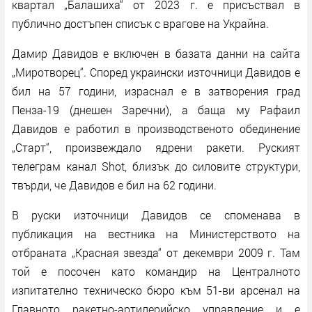
квартал „Балашиха“ от 2023 г. е присъствал в
публично достъпен списък с врагове на Украйна.
Дамир Давидов е включен в базата данни на сайта
„Миротворец“. Според украински източници Давидов е
бил на 57 години, израснал е в затворения град
Пенза-19 (днешен Заречни), а баща му Рафаил
Давидов е работил в производственото обединение
„Старт“, произвеждало ядрени ракети. Руският
телеграм канал Shot, близък до силовите структури,
твърди, че Давидов е бил на 62 години.
В руски източници Давидов се споменава в
публикация на вестника на Министерството на
отбраната „Красная звезда“ от декември 2009 г. Там
той е посочен като командир на Централното
изпитателно техническо бюро към 51-ви арсенал на
Главното ракетно-артилерийско управление и е