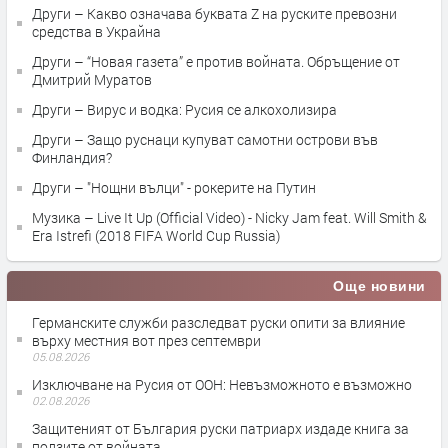
Други – Какво означава буквата Z на руските превозни
средства в Украйна
Други – “Новая газета” е против войната. Обръщение от
Дмитрий Муратов
Други – Вирус и водка: Русия се алкохолизира
Други – Защо руснаци купуват самотни острови във
Финландия?
Други – "Нощни вълци" - рокерите на Путин
Музика – Live It Up (Official Video) - Nicky Jam feat. Will Smith &
Era Istrefi (2018 FIFA World Cup Russia)
Още новини
Германските служби разследват руски опити за влияние
върху местния вот през септември
05.08.2026
Изключване на Русия от ООН: Невъзможното е възможно
02.08.2026
Защитеният от България руски патриарх издаде книга за
ползите от войната