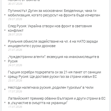
30.07.2026
Путинистът Дугин за московчани: Безделници, чака ги
мобилизация, когато ресурсът на фронта бъде изчерпан
29.07.2026
След Русия: Украйна отвори нов фронт в световния
конфликт
28.07.2026
Румъния обмисля задействане на чл. 4 на НАТО заради
инцидентите с руски дронове
27.07.2026
„Чуждестранни агенти“: екзекуция на инакомислещите в
Русия
24.07.2026
Гърция осребри подкрепата си за 21-ия пакет от санкции
срещу Русия: Ще доставя руски газ за страни извън ЕС
23.07.2026
Несгоди налегнаха руския „родилен туризъм“ в Чили
17.07.2026
Латвийският премиер обвини България и други страни в ЕС
в „съучастие в смъртта на украинци“
17.07.2026