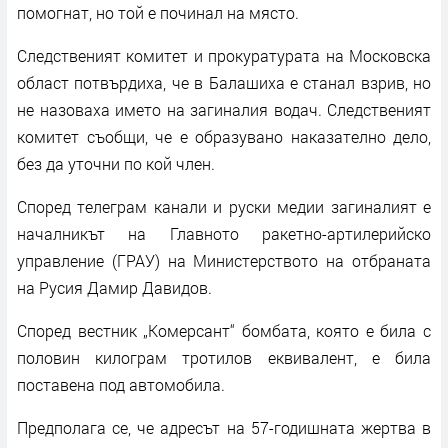
помогнат, но той е починал на място.
Следственият комитет и прокуратурата на Московска
област потвърдиха, че в Балашиха е станал взрив, но
не назоваха името на загиналия водач. Следственият
комитет съобщи, че е образувано наказателно дело,
без да уточни по кой член.
Според телеграм канали и руски медии загиналият е
началникът на Главното ракетно-артилерийско
управление (ГРАУ) на Министерството на отбраната
на Русия Дамир Давидов.
Според вестник „Комерсант“ бомбата, която е била с
половин килограм тротилов еквивалент, е била
поставена под автомобила.
Предполага се, че адресът на 57-годишната жертва в