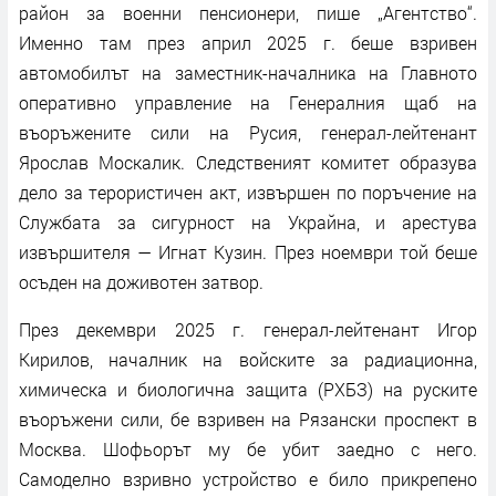
район за военни пенсионери, пише „Агентство“.
Именно там през април 2025 г. беше взривен
автомобилът на заместник-началника на Главното
оперативно управление на Генералния щаб на
въоръжените сили на Русия, генерал-лейтенант
Ярослав Москалик. Следственият комитет образува
дело за терористичен акт, извършен по поръчение на
Службата за сигурност на Украйна, и арестува
извършителя — Игнат Кузин. През ноември той беше
осъден на доживотен затвор.
През декември 2025 г. генерал-лейтенант Игор
Кирилов, началник на войските за радиационна,
химическа и биологична защита (РХБЗ) на руските
въоръжени сили, бе взривен на Рязански проспект в
Москва. Шофьорът му бе убит заедно с него.
Самоделно взривно устройство е било прикрепено