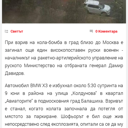
Светът
0 Коментара
При взрив на кола-бомба в град близо до Москва е
загинал още един високопоставен руски военен -
началникът на ракетно-артилерийското управление на
руското Министерство на отбраната генерал Дамир
Давидов.
Автомобил BMW X3 е избухнал около 5:30 сутринта на
9 юни в района на улица „Колдунова“ в квартал
„Авиаторите“ в подмосковния град Балашиха. Взривът
е станал, когато колата започнала да потегля от
мястото за паркиране. Шофьорът е бил още жив
непосредствено след експлозията, опитали са се да му