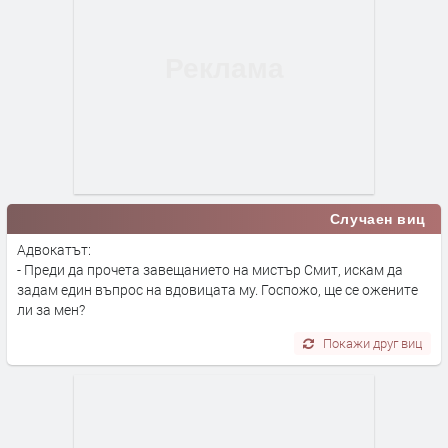
Случаен виц
Адвокатът:
- Преди да прочета завещанието на мистър Смит, искам да
задам един въпрос на вдовицата му. Госпожо, ще се ожените
ли за мен?
Покажи друг виц