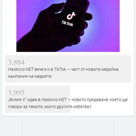
3,884
Haskovo.NET вече е и в TikTok – част от новата медийна
кампания на медията
1,995
„Визия Х“ идва в Haskovo.NET – новото предаване, което ще
говори за темите, които другите избягват