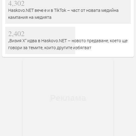
4,302
Haskovo.NET вече е и в TikTok – част от новата медийна
кампания на медията
2,402
„Визия Х“ идва в Haskovo.NET – новото предаване, което ще
говори за темите, които другите избягват