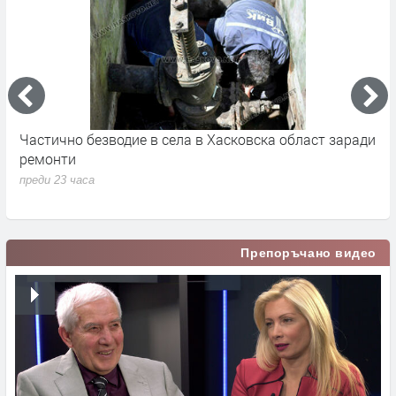
Частично безводие в села в Хасковска област заради
Ж
ремонти
з
преди 23 часа
п
Препоръчано видео