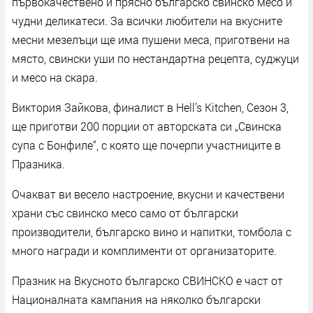
първокачествено и прясно българско свинско месо и
чудни деликатеси. За всички любители на вкусните
месни мезелъци ще има пушени меса, приготвени на
място, свински уши по нестандартна рецепта, суджуци
и месо на скара.
Виктория Зайкова, финалист в Hell’s Kitchen, Сезон 3,
ще приготви 200 порции от авторската си „Свинска
супа с Бонфиле“, с която ще почерпи участниците в
Празника.
Очакват ви весело настроение, вкусни и качествени
храни със свинско месо само от български
производители, българско вино и напитки, томбола с
много награди и комплименти от организаторите.
Празник на Вкусното българско СВИНСКО е част от
Националната кампания на няколко български