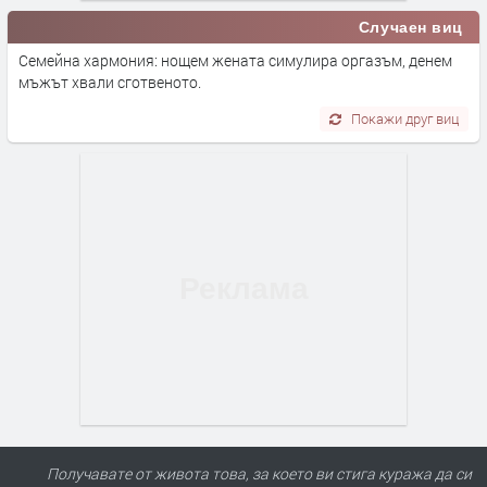
Случаен виц
Семейна хармония: нощем жената симулира оргазъм, денем
мъжът хвали сготвеното.
Покажи друг виц
Получавате от живота това, за което ви стига куража да си