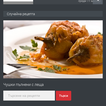
преди 11 месеца
ПРЕДЛАГА
Продава употребявани чисти и
Случайна рецепта
запазени матраци за спални.
преди 1 година
ПРЕДЛАГА
Работа за общи работници
преди 1 година
ПРЕДЛАГА
Първи поход "По стъпките на Ангел
Войвода"
Чушки пълнени с леща
Търси
преди 1 година
ПРЕДЛАГА