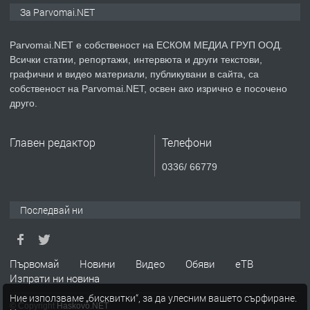
Монтажник на малки детайли за
За Parvomai.NET
медицинската индустрия
Parvomai.NET е собственост на ЕСКОМ МЕДИА ГРУП ООД.
Всички статии, репортажи, интервюта и други текстови,
преди 1 година
графични и видео материали, публикувани в сайта, са
собственост на Parvomai.NET, освен ако изрично е посочено
ПРЕДЛАГА
Уроци по Математика
друго.
Главен редактор
Телефони
преди 1 година
0336/ 66779
ПРЕДЛАГА
Продавам апартамент - гр.
Първомай
Последвай ни
преди 1 година
Първомай
Новини
Видео
Обяви
еТВ
Изпрати ни новина
ТЪРСИ
Търсим работник
Ние използваме „бисквитки“, за да улесним вашето сърфиране.
© Copyright
Haskovo.NET