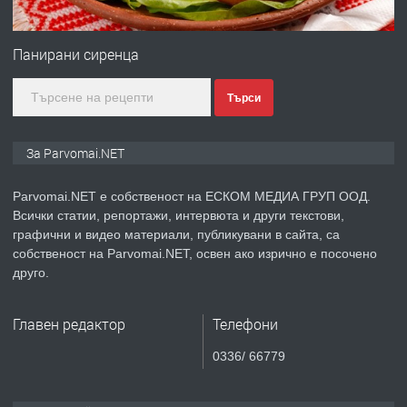
ПРЕДЛАГА
Първи поход "По стъпките на Ангел
Войвода"
Панирани сиренца
Търси
преди 1 година
ПРЕДЛАГА
Монтажник на малки детайли за
За Parvomai.NET
медицинската индустрия
Parvomai.NET е собственост на ЕСКОМ МЕДИА ГРУП ООД.
Всички статии, репортажи, интервюта и други текстови,
преди 1 година
графични и видео материали, публикувани в сайта, са
собственост на Parvomai.NET, освен ако изрично е посочено
ПРЕДЛАГА
Уроци по Математика
друго.
Главен редактор
Телефони
преди 1 година
0336/ 66779
ПРЕДЛАГА
Продавам апартамент - гр.
Първомай