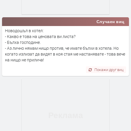
Случаен виц
Новодошъл в хотел:
- Какво е това на ценовата ви листа?
- Бълха господине.
- Аз лично нямам нищо против, че имате бълхи в хотела. Но
когато излизат да видят в коя стая ме настанявате - това вече
на нищо не прилича!
Покажи друг виц