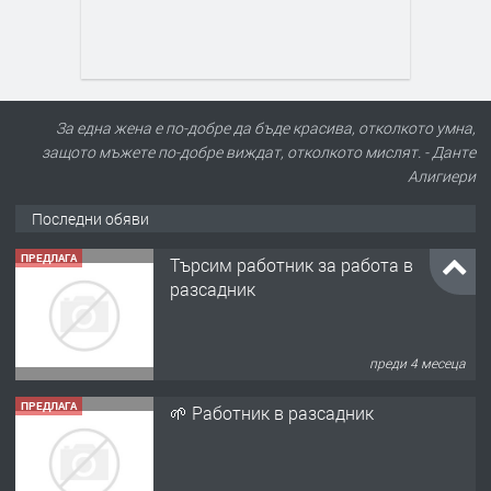
За една жена е по-добре да бъде красива, отколкото умна,
защото мъжете по-добре виждат, отколкото мислят. - Данте
Алигиери
Последни обяви
ПРЕДЛАГА
Търсим работник за работа в
разсадник
преди 4 месеца
ПРЕДЛАГА
🌱 Работник в разсадник