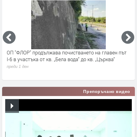
ОП "ФЛОР" продължава почистването на главен път
О
I-6 в участъка от кв. „Бела вода“ до кв. „Църква“
п
с
преди 1 ден
п
Препоръчано видео