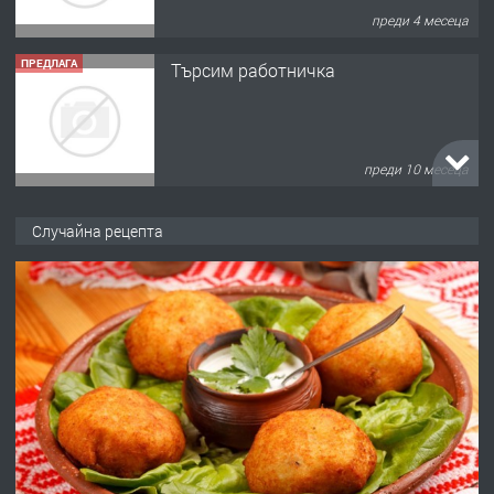
преди 4 месеца
ПРЕДЛАГА
Търсим работничка
преди 10 месеца
ПРЕДЛАГА
Продава употребявани чисти и
Случайна рецепта
запазени матраци за спални.
преди 1 година
ПРЕДЛАГА
Работа за общи работници
преди 1 година