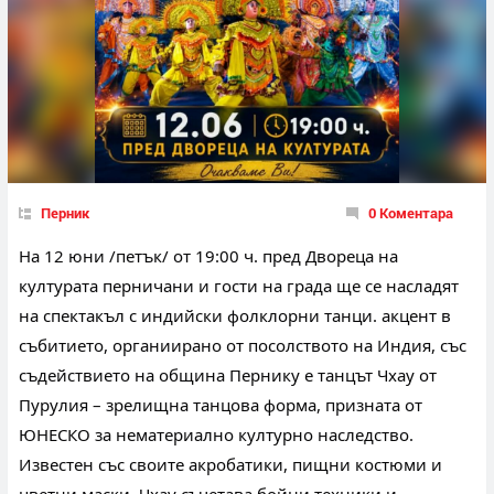
Перник
0 Коментара
На 12 юни /петък/ от 19:00 ч. пред Двореца на 
културата перничани и гости на града ще се насладят 
на спектакъл с индийски фолклорни танци. акцент в 
събитието, органиирано от посолството на Индия, със 
съдействието на община Пернику е танцът Чхау от 
Пурулия – зрелищна танцова форма, призната от 
ЮНЕСКО за нематериално културно наследство. 
Известен със своите акробатики, пищни костюми и 
цветни маски, Чхау съчетава бойни техники и 