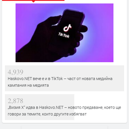
4,939
Haskovo.NET вече е и в TikTok – част от новата медийна
кампания на медията
2,878
„Визия Х“ идва в Haskovo.NET – новото предаване, което ще
говори за темите, които другите избягват