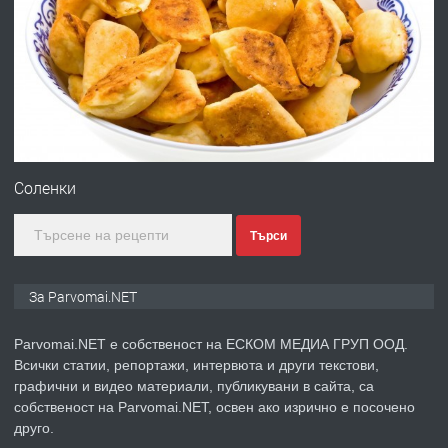
ПРЕДЛАГА
Работа за общи работници
преди 1 година
ПРЕДЛАГА
Първи поход "По стъпките на Ангел
Войвода"
Соленки
Търси
преди 1 година
ПРЕДЛАГА
Монтажник на малки детайли за
За Parvomai.NET
медицинската индустрия
Parvomai.NET е собственост на ЕСКОМ МЕДИА ГРУП ООД.
Всички статии, репортажи, интервюта и други текстови,
преди 1 година
графични и видео материали, публикувани в сайта, са
собственост на Parvomai.NET, освен ако изрично е посочено
ПРЕДЛАГА
Уроци по Математика
друго.