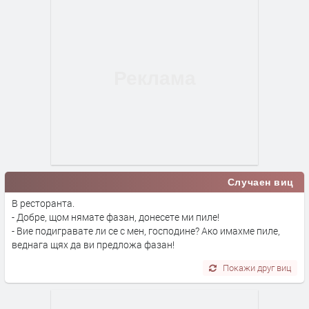
Случаен виц
В ресторанта.
- Добре, щом нямате фазан, донесете ми пиле!
- Вие подигравате ли се с мен, господине? Ако имахме пиле,
веднага щях да ви предложа фазан!
Покажи друг виц