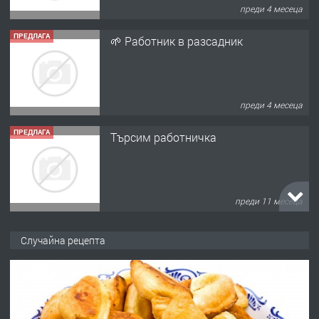
преди 4 месеца
ПРЕДЛАГА
🌱 Работник в разсадник
преди 4 месеца
ПРЕДЛАГА
Търсим работничка
преди 11 месеца
ПРЕДЛАГА
Продава употребявани чисти и
Случайна рецепта
запазени матраци за спални.
преди 1 година