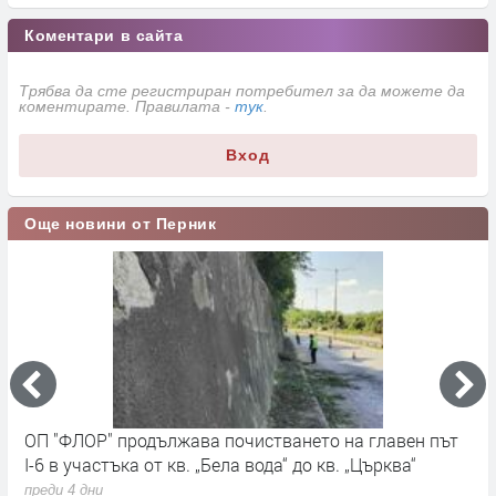
Коментари в сайта
Трябва да сте регистриран потребител за да можете да
коментирате. Правилата -
тук
.
Вход
Още новини от Перник
ОП "ФЛОР" продължава почистването на главен път
О
I-6 в участъка от кв. „Бела вода“ до кв. „Църква“
п
с
преди 4 дни