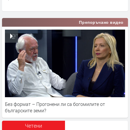
п
Препоръчано видео
Без формат – Прогонени ли са богомилите от
българските земи?
Четени