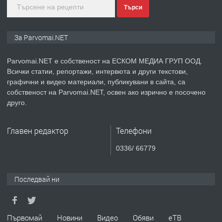
Търси
преди 1 година
ПРЕДЛАГА
Уроци по Математика
За Parvomai.NET
Parvomai.NET е собственост на ЕСКОМ МЕДИА ГРУП ООД.
Всички статии, репортажи, интервюта и други текстови,
преди 1 година
графични и видео материали, публикувани в сайта, са
собственост на Parvomai.NET, освен ако изрично е посочено
ПРЕДЛАГА
Продавам апартамент - гр.
друго.
Първомай
Главен редактор
Телефони
преди 1 година
0336/ 66779
ТЪРСИ
Търсим работник
Последвай ни
преди 1 година
Първомай
Новини
Видео
Обяви
еТВ