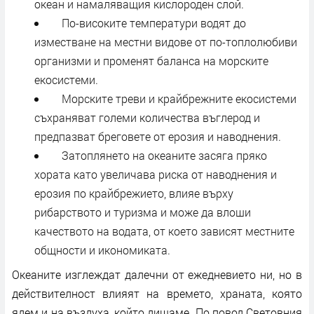
океан и намаляващия кислороден слой.
По-високите температури водят до
изместване на местни видове от по-топлолюбиви
организми и променят баланса на морските
екосистеми.
Морските треви и крайбрежните екосистеми
съхраняват големи количества въглерод и
предпазват бреговете от ерозия и наводнения.
Затоплянето на океаните засяга пряко
хората като увеличава риска от наводнения и
ерозия по крайбрежието, влияе върху
рибарството и туризма и може да влоши
качеството на водата, от което зависят местните
общности и икономиката.
Океаните изглеждат далечни от ежедневието ни, но в
действителност влияят на времето, храната, която
ядем и на въздуха, който дишаме. По повод Световния