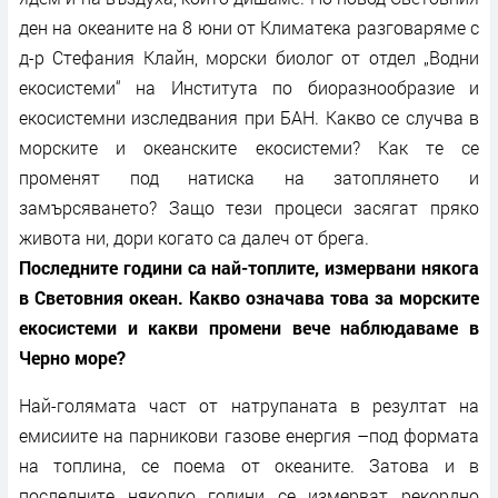
ден на океаните на 8 юни от Климатека разговаряме с
д-р Стефания Клайн, морски биолог от отдел „Водни
екосистеми“ на Института по биоразнообразие и
екосистемни изследвания при БАН. Какво се случва в
морските и океанските екосистеми? Как те се
променят под натиска на затоплянето и
замърсяването? Защо тези процеси засягат пряко
живота ни, дори когато са далеч от брега.
Последните години са най-топлите, измервани някога
в Световния океан. Какво означава това за морските
екосистеми и какви промени вече наблюдаваме в
Черно море?
Най-голямата част от натрупаната в резултат на
емисиите на парникови газове енергия –под формата
на топлина, се поема от океаните. Затова и в
последните няколко години се измерват рекордно