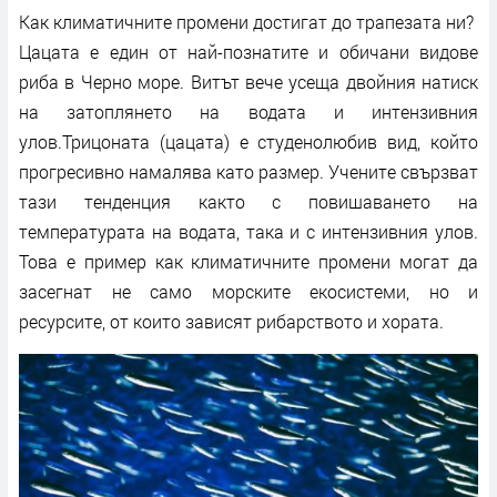
Как климатичните промени достигат до трапезата ни?
Цацата е един от най-познатите и обичани видове
риба в Черно море. Витът вече усеща двойния натиск
на затоплянето на водата и интензивния
улов.Трицоната (цацата) е студенолюбив вид, който
прогресивно намалява като размер. Учените свързват
тази тенденция както с повишаването на
температурата на водата, така и с интензивния улов.
Това е пример как климатичните промени могат да
засегнат не само морските екосистеми, но и
ресурсите, от които зависят рибарството и хората.