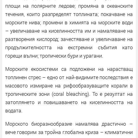
площи на полярните ледове; промяна в океанските
течения, които разпределят топлината; покачване на
морските нива; промени в химията на морските води
– увеличаване на киселинността им и намаляване на
разтворения кислород; зачестяване и увеличаване на
продължителността на екстремни събития като
горещи вълни; тропически бури и урагани.
Морските екосистеми са подложени на нарастващ
топлинен стрес – едно от най-видимите последствия е
масовото измиране на рифообразуващите корали в
тропическите зони (coral bleaching). То е резултат на
затоплянето и повишаването на киселинността на
водата.
Морското биоразнообразие намалява драстично –
вече говорим за тройна глобална криза – климатични