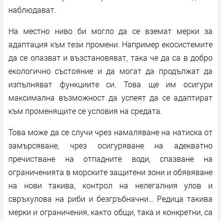
наблюдават.
На местно ниво би могло да се вземат мерки за
адаптация към тези промени. Например екосистемите
да се опазват и възстановяват, така че да са в добро
екологично състояние и да могат да продължат да
изпълняват функциите си. Това ще им осигури
максимална възможност да успеят да се адаптират
към променящите се условия на средата.
Това може да се случи чрез намаляване на натиска от
замърсяване, чрез осигуряване на адекватно
пречистване на отпадните води, спазване на
ограниченията в морските защитени зони и обявяване
на нови такива, контрол на нелегалния улов и
свръхулова на риби и безгръбначни… Редица такива
мерки и ограничения, както общи, така и конкретни, са