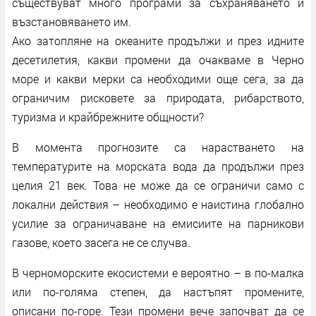
съществуват много програми за съхраняването и
възстановяването им.
Ако затопляне на океаните продължи и през идните
десетилетия, какви промени да очакваме в Черно
море и какви мерки са необходими още сега, за да
ограничим рисковете за природата, рибарството,
туризма и крайбрежните общности?
В момента прогнозите са нарастването на
температурите на морската вода да продължи през
целия 21 век. Това не може да се ограничи само с
локални действия – необходимо е наистина глобално
усилие за ограничаване на емисиите на парникови
газове, което засега не се случва.
В черноморските екосистеми е вероятно – в по-малка
или по-голяма степен, да настъпят промените,
описани по-горе. Тези промени вече започват да се