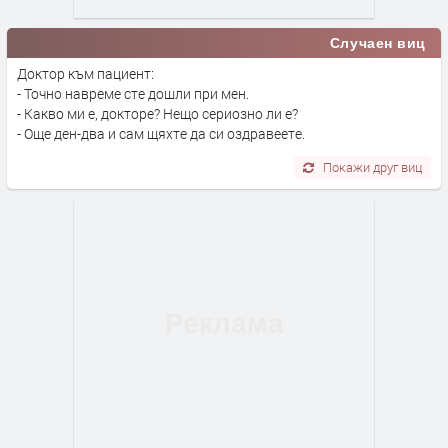
Случаен виц
Доктор към пациент:
- Точно навреме сте дошли при мен.
- Какво ми е, докторе? Нещо сериозно ли е?
- Още ден-два и сам щяхте да си оздравеете.
Покажи друг виц