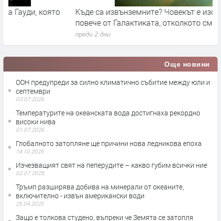
Къде са извънземните? Човекът е изследвал много
К
повече от Галактиката, отколкото смята
р
преди 2 дни
п
Още новини
ООН предупреди за силно климатично събитие между юли и
септември
03.07.2026
Температурите на океанската вода достигнаха рекордно
високи нива
01.07.2026
Глобалното затопляне ще причини нова ледникова епоха
14.10.2025
Изчезващият свят на пеперудите – какво губим всички ние
02.07.2025
Тръмп разширява добива на минерали от океаните,
включително - извън американски води
25.04.2025
Защо е толкова студено, въпреки че Земята се затопля