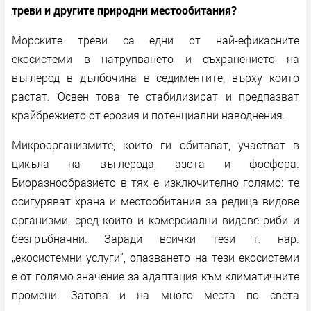
треви и другите природни местообитания?
Морските треви са едни от най-ефикасните
екосистеми в натрупването и съхранението на
въглерод в дълбочина в седиментите, върху които
растат. Освен това те стабилизират и предпазват
крайбрежието от ерозия и потенциални наводнения.
Микроорганизмите, които ги обитават, участват в
цикъла на въглерода, азота и фосфора.
Биоразнообразието в тях е изключително голямо: те
осигуряват храна и местообитания за редица видове
организми, сред които и комерсиални видове риби и
безгръбначни. Заради всички тези т. нар.
„екосистемни услуги“, опазването на тези екосистеми
е от голямо значение за адаптация към климатичните
промени. Затова и на много места по света