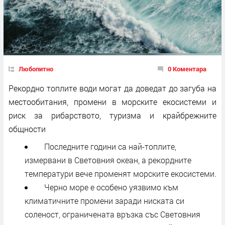
Любопитно
0 Коментара
Рекордно топлите води могат да доведат до загуба на
местообитания, промени в морските екосистеми и
риск за рибарството, туризма и крайбрежните
общности
Последните години са най-топлите,
измервани в Световния океан, а рекордните
температури вече променят морските екосистеми.
Черно море е особено уязвимо към
климатичните промени заради ниската си
соленост, ограничената връзка със Световния