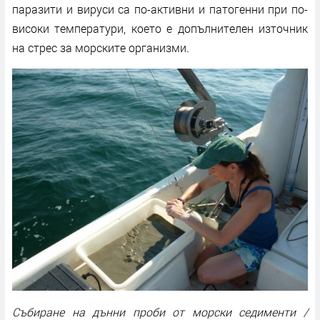
паразити и вируси са по-активни и патогенни при по-
високи температури, което е допълнителен източник
на стрес за морските организми.
Събиране на дънни проби от морски седименти /