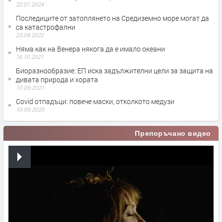
22.01.2024
Последиците от затоплянето на Средиземно море могат да
са катастрофални
23.08.2022
Няма как на Венера някога да е имало океани
16.10.2021
Биоразнообразие: ЕП иска задължителни цели за защита на
дивата природа и хората
10.06.2021
Covid отпадъци: повече маски, отколкото медузи
10.06.2020
Препоръчано видео