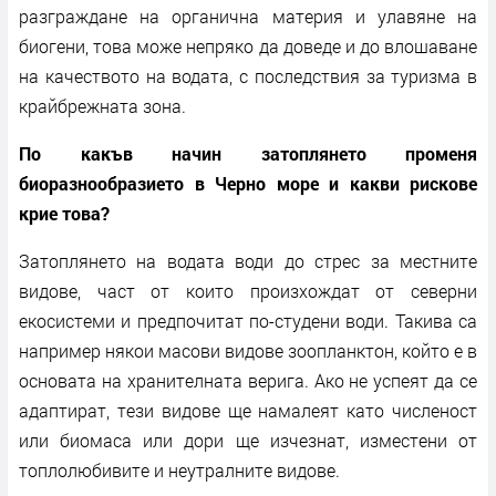
разграждане на органична материя и улавяне на
биогени, това може непряко да доведе и до влошаване
на качеството на водата, с последствия за туризма в
крайбрежната зона.
По какъв начин затоплянето променя
биоразнообразието в Черно море и какви рискове
крие това?
Затоплянето на водата води до стрес за местните
видове, част от които произхождат от северни
екосистеми и предпочитат по-студени води. Такива са
например някои масови видове зоопланктон, който е в
основата на хранителната верига. Ако не успеят да се
адаптират, тези видове ще намалеят като численост
или биомаса или дори ще изчезнат, изместени от
топлолюбивите и неутралните видове.