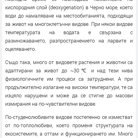
кислородния слой (deoxygenation) в Черно море, което
води до намаляване на местообитанията, подходящи
за живот на многоклетъчни видове. При някои видове
температурата на водата е свързана с
размножаването, разпространението на ларвите и
оцеляването.
Също така, много от видовете растения и животни са
адаптирани за живот до ~30℃ и над тези нива
физиологичните им процеси са затруднени. А при
продължително излагане на високи температури, те са
изцяло нарушени и може да се стигне до масови
измирания на по-чувствителни видове.
По-студенолюбивите видове постепенно се изместват
от по-топлолюбиви, което променя структурата на
екосистемите, а оттам и функционирането им. Много