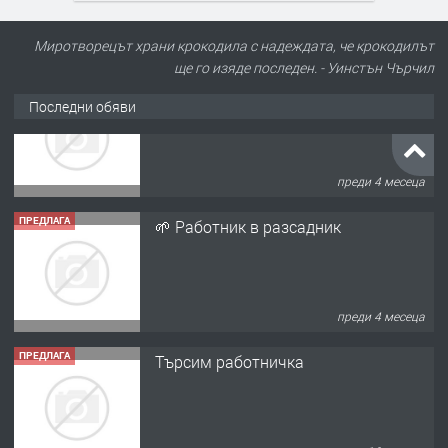
Миротворецът храни крокодила с надеждата, че крокодилът
ще го изяде последен. - Уинстън Чърчил
Последни обяви
ПРЕДЛАГА
🌱 Работник в разсадник
преди 4 месеца
ПРЕДЛАГА
Търсим работничка
преди 10 месеца
ПРЕДЛАГА
Продава употребявани чисти и
запазени матраци за спални.