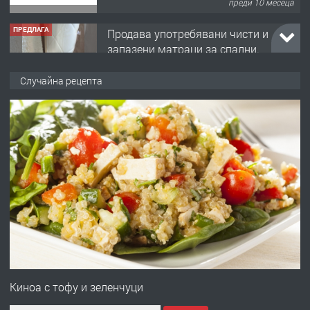
преди 1 година
ПРЕДЛАГА
Работа за общи работници
Случайна рецепта
преди 1 година
ПРЕДЛАГА
Първи поход "По стъпките на Ангел
Войвода"
преди 1 година
ПРЕДЛАГА
Монтажник на малки детайли за
медицинската индустрия
Киноа с тофу и зеленчуци