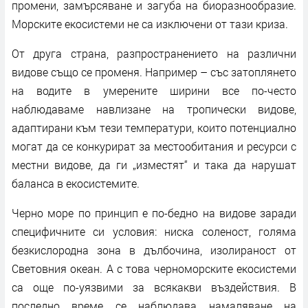
промени, замърсяване и загуба на биоразнообразие.
Морските екосистеми не са изключени от тази криза.
От друга страна, разпространението на различни
видове също се променя. Например – със затоплянето
на водите в умерените ширини все по-често
наблюдаваме навлизане на тропически видове,
адаптирани към тези температури, които потенциално
могат да се конкурират за местообитания и ресурси с
местни видове, да ги „изместят“ и така да нарушат
баланса в екосистемите.
Черно море по принцип е по-бедно на видове заради
специфичните си условия: ниска соленост, голяма
безкислородна зона в дълбочина, изолираност от
Световния океан. А с това черноморските екосистеми
са още по-уязвими за всякакви въздействия. В
последно време се наблюдава намаляване на