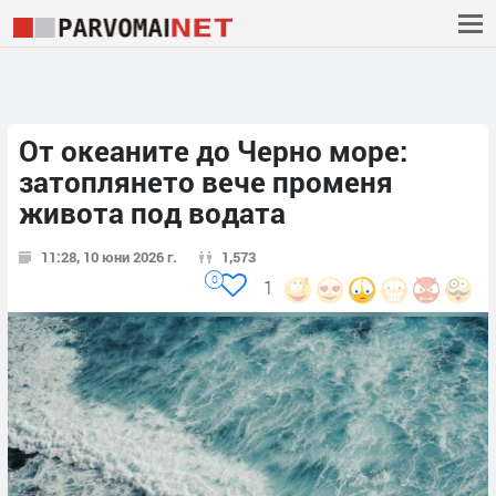
От океаните до Черно море:
затоплянето вече променя
живота под водата
11:28, 10 юни 2026 г.
1,573
0
1