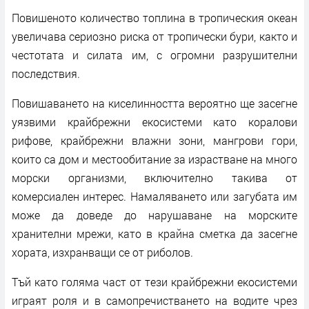
Повишеното количество топлина в тропическия океан
увеличава сериозно риска от тропически бури, както и
честотата и силата им, с огромни разрушителни
последствия.
Повишаването на киселинността вероятно ще засегне
уязвими крайбрежни екосистеми като коралови
рифове, крайбрежни влажни зони, мангрови гори,
които са дом и местообитание за израстване на много
морски организми, включително такива от
комерсиален интерес. Намаляването или загубата им
може да доведе до нарушаване на морските
хранителни мрежи, като в крайна сметка да засегне
хората, изхранващи се от риболов.
Тъй като голяма част от тези крайбрежни екосистеми
играят роля и в самопречистването на водите чрез