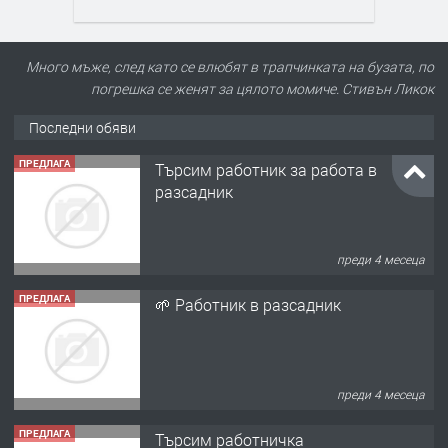
Много мъже, след като се влюбят в трапчинката на бузата, по
погрешка се женят за цялото момиче. Стивън Ликок
Последни обяви
ПРЕДЛАГА
Търсим работник за работа в
разсадник
преди 4 месеца
ПРЕДЛАГА
🌱 Работник в разсадник
преди 4 месеца
ПРЕДЛАГА
Търсим работничка