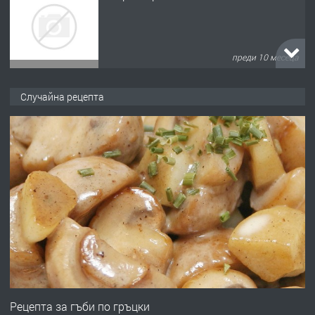
преди 10 месеца
ПРЕДЛАГА
Продава употребявани чисти и
Случайна рецепта
запазени матраци за спални.
преди 1 година
ПРЕДЛАГА
Работа за общи работници
преди 1 година
ПРЕДЛАГА
Първи поход "По стъпките на Ангел
Войвода"
Рецепта за гъби по гръцки