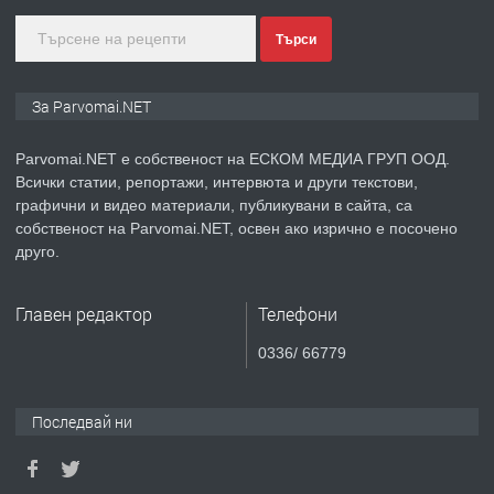
Търси
преди 1 година
ПРЕДЛАГА
Монтажник на малки детайли за
За Parvomai.NET
медицинската индустрия
Parvomai.NET е собственост на ЕСКОМ МЕДИА ГРУП ООД.
Всички статии, репортажи, интервюта и други текстови,
преди 1 година
графични и видео материали, публикувани в сайта, са
собственост на Parvomai.NET, освен ако изрично е посочено
ПРЕДЛАГА
Уроци по Математика
друго.
Главен редактор
Телефони
преди 1 година
0336/ 66779
ПРЕДЛАГА
Продавам апартамент - гр.
Първомай
Последвай ни
преди 1 година