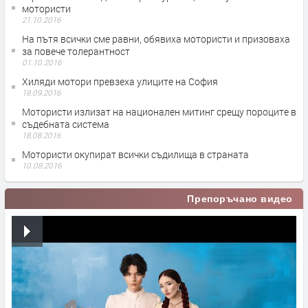
мотористи
21.10.2016
На пътя всички сме равни, обявиха мотористи и призоваха
за повече толерантност
01.10.2016
Хиляди мотори превзеха улиците на София
18.09.2016
Мотористи излизат на национален митинг срещу пороците в
съдебната система
18.08.2016
Мотористи окупират всички съдилища в страната
10.08.2016
Препоръчано видео