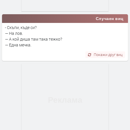
Случаен виц
- Скъпи, къде си?
— На лов.
— А кой диша там така тежко?
— Една мечка.
Покажи друг виц