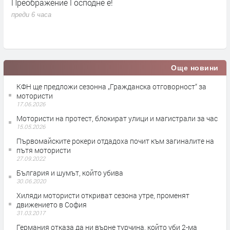
Преображение Господне е!
Г
д
преди 6 часа
п
Още новини
КФН ще предложи сезонна „Гражданска отговорност“ за
мотористи
17.06.2026
Мотористи на протест, блокират улици и магистрали за час
15.05.2026
Първомайските рокери отдадоха почит към загиналите на
пътя мотористи
27.09.2022
България и шумът, който убива
30.06.2020
Хиляди мотористи откриват сезона утре, променят
движението в София
31.03.2017
Германия отказа да ни върне турчина, който уби 2-ма