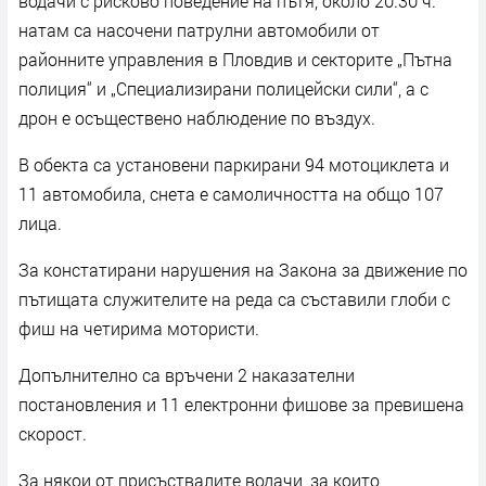
водачи с рисково поведение на пътя, около 20.30 ч.
натам са насочени патрулни автомобили от
районните управления в Пловдив и секторите „Пътна
полиция“ и „Специализирани полицейски сили“, а с
дрон е осъществено наблюдение по въздух.
В обекта са установени паркирани 94 мотоциклета и
11 автомобила, снета е самоличността на общо 107
лица.
За констатирани нарушения на Закона за движение по
пътищата служителите на реда са съставили глоби с
фиш на четирима мотористи.
Допълнително са връчени 2 наказателни
постановления и 11 електронни фишове за превишена
скорост.
За някои от присъствалите водачи, за които