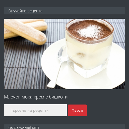
ПРЕДЛАГА
Продава употребявани чисти и
Случайна рецепта
запазени матраци за спални.
преди 1 година
ПРЕДЛАГА
Работа за общи работници
преди 1 година
ПРЕДЛАГА
Първи поход "По стъпките на Ангел
Войвода"
Млечен мока крем с бишкоти
Търси
преди 1 година
ПРЕДЛАГА
Монтажник на малки детайли за
За Parvomai.NET