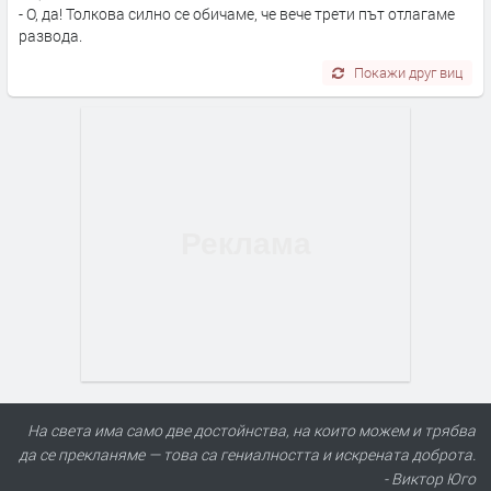
- О, да! Толкова силно се обичаме, че вече трети път отлагаме
развода.
Покажи друг виц
На света има само две достойнства, на които можем и трябва
да се прекланяме — това са гениалността и искрената доброта.
- Виктор Юго