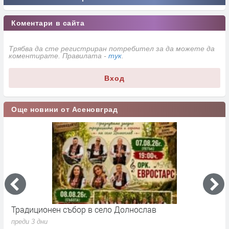
Коментари в сайта
Трябва да сте регистриран потребител за да можете да
коментирате. Правилата -
тук
.
Вход
Още новини от Асеновград
Традиционен събор в село Долнослав
П
преди 3 дни
п