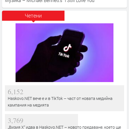
Музика – Michael Bennett’s “I Still Love You”
Четени
6,152
Haskovo.NET вече е и в TikTok – част от новата медийна
кампания на медията
3,769
„Визия Х“ идва в Haskovo.NET – новото предаване, което ще