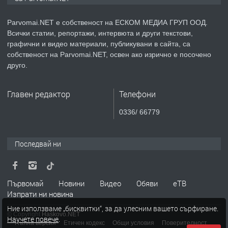
медицинската индустрия
Parvomai.NET е собственост на ЕСКОМ МЕДИА ГРУП ООД.
Всички статии, репортажи, интервюта и други текстови,
преди 1 година
графични и видео материали, публикувани в сайта, са
собственост на Parvomai.NET, освен ако изрично е посочено
ПРЕДЛАГА
Уроци по Математика
друго.
Главен редактор
Телефони
преди 1 година
0336/ 66779
ПРЕДЛАГА
Продавам апартамент - гр.
Първомай
Последвай ни
преди 1 година
Първомай
Новини
Видео
Обяви
еТВ
Изпрати ни новина
ТЪРСИ
Търсим работник
Ние използваме „бисквитки“, за да улесним вашето сърфиране.
© Copyright
Haskovo.NET
Научете повече
.
Пълна версия
Етичен кодекс
Общи условия
Поверителност