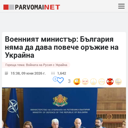
Военният министър: България
няма да дава повече оръжие на
Украйна
Гореща тема:
Войната на Русия с Украйна
15:38, 09 юни 2026 г.
1,642
0
3