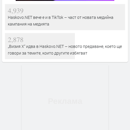
4,939
Haskovo.NET вече е и в TikTok – част от новата медийна
кампания на медията
2,878
„Визия Х“ идва в Haskovo.NET – новото предаване, което ще
говори за темите, които другите избягват