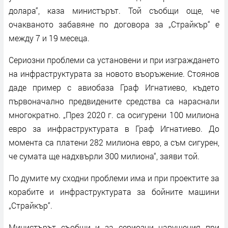
долара“, каза министърът. Той съобщи още, че
очакваното забавяне по договора за „Страйкър“ е
между 7 и 19 месеца.
Сериозни проблеми са установени и при изграждането
на инфраструктурата за новото въоръжение. Стоянов
даде пример с авиобаза Граф Игнатиево, където
първоначално предвидените средства са нараснали
многократно. „През 2020 г. са осигурени 100 милиона
евро за инфраструктурата в Граф Игнатиево. До
момента са платени 282 милиона евро, а съм сигурен,
че сумата ще надхвърли 300 милиона“, заяви той.
По думите му сходни проблеми има и при проектите за
корабите и инфраструктурата за бойните машини
„Страйкър“.
Министърът съобщи и за сериозни нарушения при