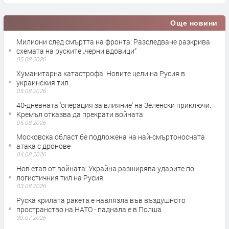
Още новини
Милиони след смъртта на фронта: Разследване разкрива
схемата на руските „черни вдовици“
05.08.2026
Хуманитарна катастрофа: Новите цели на Русия в
украинския тил
05.08.2026
40-дневната 'операция за влияние' на Зеленски приключи.
Кремъл отказва да прекрати войната
05.08.2026
Московска област бе подложена на най-смъртоносната
атака с дронове
04.08.2026
Нов етап от войната: Украйна разширява ударите по
логистичния тил на Русия
03.08.2026
Руска крилата ракета е навлязла във въздушното
пространство на НАТО - паднала е в Полша
30.07.2026