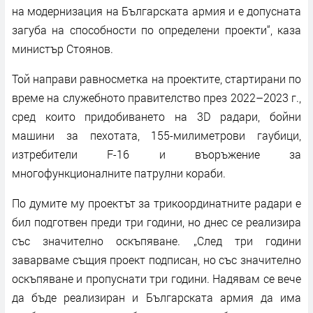
на модернизация на Българската армия и е допусната
загуба на способности по определени проекти“, каза
министър Стоянов.
Той направи равносметка на проектите, стартирани по
време на служебното правителство през 2022–2023 г.,
сред които придобиването на 3D радари, бойни
машини за пехотата, 155-милиметрови гаубици,
изтребители F-16 и въоръжение за
многофункционалните патрулни кораби.
По думите му проектът за трикоординатните радари е
бил подготвен преди три години, но днес се реализира
със значително оскъпяване. „След три години
заварваме същия проект подписан, но със значително
оскъпяване и пропуснати три години. Надявам се вече
да бъде реализиран и Българската армия да има