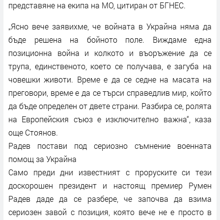
представяне на екипа на МО, цитиран от БГНЕС.
„Ясно вече заявихме, че войната в Украйна няма да
бъде решена на бойното поле. Виждаме една
позиционна война и колкото и въоръжение да се
трупа, единственото, което се получава, е загуба на
човешки животи. Време е да се седне на масата на
преговори, време е да се търси справедлив мир, който
да бъде определен от двете страни. Разбира се, ролята
на Европейския съюз е изключително важна“, каза
още Стоянов.
Радев постави под сериозно съмнение военната
помощ за Украйна
Само преди дни известният с проруските си тези
доскорошен президент и настоящ премиер Румен
Радев даде да се разбере, че започва да взима
сериозен завой с позиция, която вече не е просто в