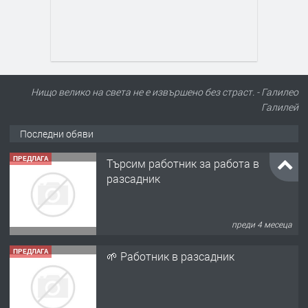
Нищо велико на света не е извършено без страст. - Галилео
Галилей
Последни обяви
ПРЕДЛАГА
Търсим работник за работа в
разсадник
преди 4 месеца
ПРЕДЛАГА
🌱 Работник в разсадник