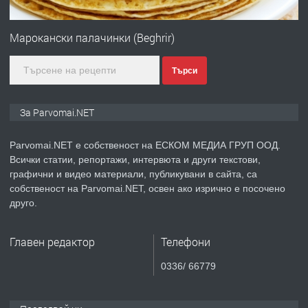
ПРЕДЛАГА
Първи поход "По стъпките на Ангел
Войвода"
Марокански палачинки (Beghrir)
Търси
преди 1 година
ПРЕДЛАГА
Монтажник на малки детайли за
За Parvomai.NET
медицинската индустрия
Parvomai.NET е собственост на ЕСКОМ МЕДИА ГРУП ООД.
Всички статии, репортажи, интервюта и други текстови,
преди 1 година
графични и видео материали, публикувани в сайта, са
собственост на Parvomai.NET, освен ако изрично е посочено
ПРЕДЛАГА
Уроци по Математика
друго.
Главен редактор
Телефони
преди 1 година
0336/ 66779
ПРЕДЛАГА
Продавам апартамент - гр.
Първомай