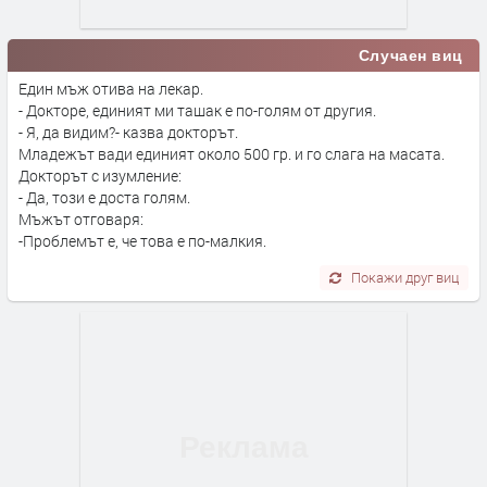
Случаен виц
Един мъж отива на лекар.
- Докторе, единият ми ташак е по-голям от другия.
- Я, да видим?- казва докторът.
Младежът вади единият около 500 гр. и го слага на масата.
Докторът с изумление:
- Да, този е доста голям.
Мъжът отговаря:
-Проблемът е, че това е по-малкия.
Покажи друг виц