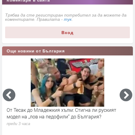
Коментари в сайта
Трябва да сте регистриран потребител за да можете да
коментирате. Правилата -
тук
.
Вход
Още новини от България
ъм
От Тесак до Младежкия хълм: Стигна ли руският
О
модел на „лов на педофили“ до България?
п
преди 3 часа