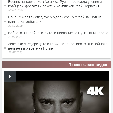
Военно напрежение в Арктика: Русия провежда учения с
крайцери, фрегати и ракетни комплекси край Норвегия
30.07.2026
Поне 13 жертви след руски удари срещу Украйна. Полша
вдигна изтребители
30.07.2026
Войната в Украйна: скритото послание на Путин към Европа
29.07.2026
Зеленски след срещата с Тръмп: Инициативата във войната
вече не е в ръцете на Путин
29.07.2026
Препоръчано видео