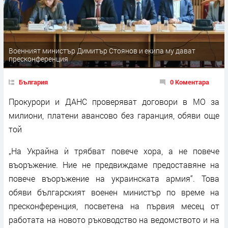
Военният министър Димитър Стоянов и екипа му дават
пресконференция
България
0 Коментара
Прокурори и ДАНС проверяват договори в МО за
милиони, платени авансово без гаранция, обяви още
той
„На Украйна ѝ трябват повече хора, а не повече
въоръжение. Ние не предвиждаме предоставяне на
повече въоръжение на украинската армия“. Това
обяви българският военен министър по време на
пресконференция, посветена на първия месец от
работата на новото ръководство на ведомството и на