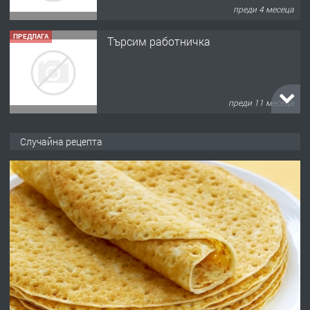
преди 4 месеца
ПРЕДЛАГА
Търсим работничка
преди 11 месеца
ПРЕДЛАГА
Продава употребявани чисти и
Случайна рецепта
запазени матраци за спални.
преди 1 година
ПРЕДЛАГА
Работа за общи работници
преди 1 година