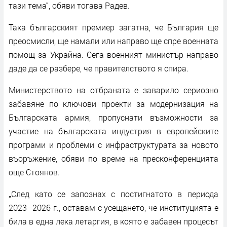
тази тема“, обяви тогава Радев.
Така българският премиер загатна, че България ще
преосмисли, ще намали или направо ще спре военната
помощ за Украйна. Сега военният министър направо
даде да се разбере, че правителството я спира.
Министерството на отбраната е заварило сериозно
забавяне по ключови проекти за модернизация на
Българската армия, пропуснати възможности за
участие на българската индустрия в европейските
програми и проблеми с инфраструктурата за новото
въоръжение, обяви по време на пресконференцията
още Стоянов.
„След като се запознах с постигнатото в периода
2023–2026 г., оставам с усещането, че институцията е
била в една лека летаргия, в която е забавен процесът