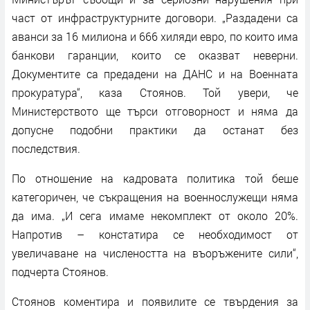
част от инфраструктурните договори. „Раздадени са
аванси за 16 милиона и 666 хиляди евро, по които има
банкови гаранции, които се оказват неверни.
Документите са предадени на ДАНС и на Военната
прокуратура“, каза Стоянов. Той увери, че
Министерството ще търси отговорност и няма да
допусне подобни практики да останат без
последствия.
По отношение на кадровата политика той беше
категоричен, че съкращения на военнослужещи няма
да има. „И сега имаме некомплект от около 20%.
Напротив – констатира се необходимост от
увеличаване на числеността на въоръжените сили“,
подчерта Стоянов.
Стоянов коментира и появилите се твърдения за