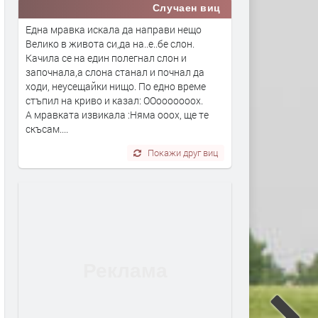
Случаен виц
Една мравка искала да направи нещо
Велико в живота си,да на..е..бе слон.
Качила се на един полегнал слон и
започнала,а слона станал и почнал да
ходи, неусещайки нищо. По едно време
стъпил на криво и казал: ООооооооох.
А мравката извикала :Няма ооох, ще те
скъсам....
Покажи друг виц