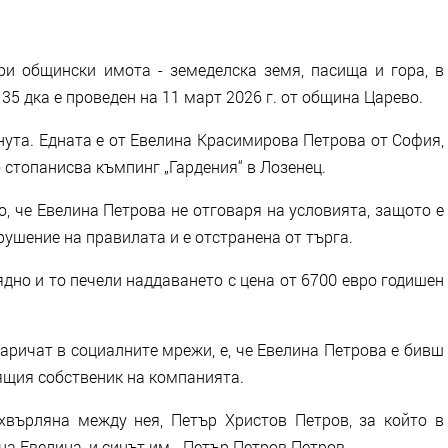
ри общински имота - земеделска земя, пасища и гора, в
5 дка е проведен на 11 март 2026 г. от община Царево.
нута. Едната е от Евелина Красимирова Петрова от София,
то стопанисва къмпинг „Гардения“ в Лозенец.
, че Евелина Петрова не отговаря на условията, защото е
арушение на правилата и е отстранена от търга.
рядно и то печели наддаването с цена от 6700 евро годишен
наричат в социалните мрежи, е, че Евелина Петрова е бивш
оящия собственик на компанията.
хвърляна между нея, Петър Христов Петров, за който в
на Евелина, и синът им - Петър Петров Петров.