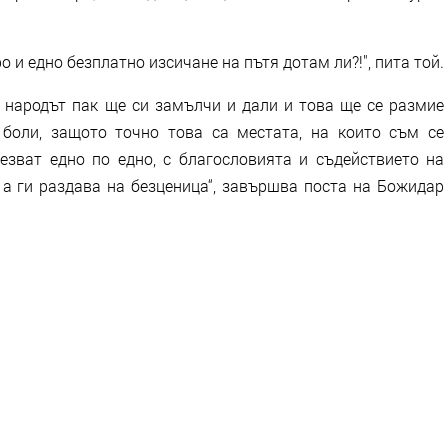
о и едно безплатно изсичане на пътя дотам ли?!", пита той.
и народът пак ще си замълчи и дали и това ще се размие
 боли, защото точно това са местата, на които съм се
чезват едно по едно, с благословията и съдействието на
 а ги раздава на безценица“, завършва поста на Божидар