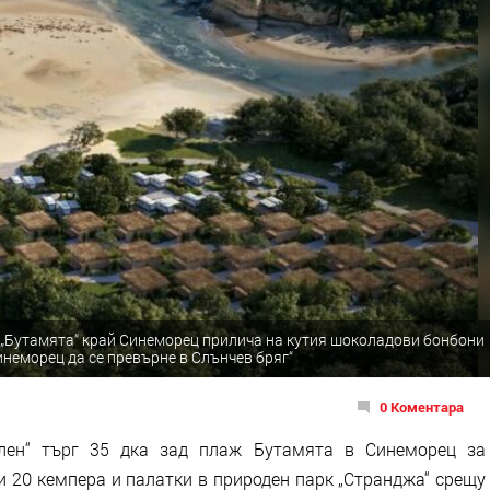
„Бутамята“ край Синеморец прилича на кутия шоколадови бонбони
инеморец да се превърне в Слънчев бряг“
0 Коментара
лен“ търг 35 дка зад плаж Бутамята в Синеморец за
и 20 кемпера и палатки в природен парк „Странджа“ срещу