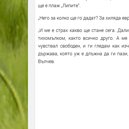
ще е плаж „Липите“.
„Него за колко ще го дадат? За хиляда евр
„И ме е страх какво ще стане сега. Дал
тихомълком, както всичко друго. А ме
чувствал свободен, и ги гледам как из
държава, която уж е длъжна да ги пази,
Вълчев.