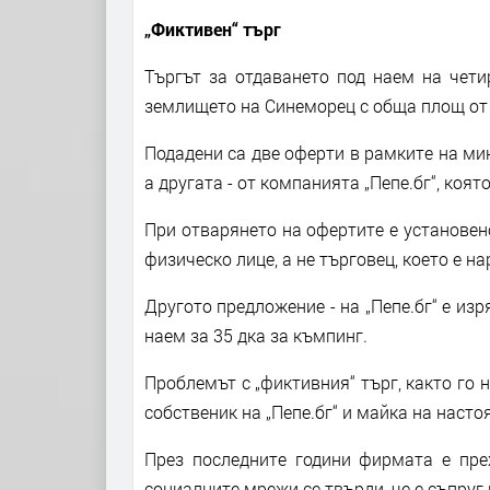
„Фиктивен“ търг
Търгът за отдаването под наем на чети
землището на Синеморец с обща площ от 3
Подадени са две оферти в рамките на ми
а другата - от компанията „Пепе.бг“, коя
При отварянето на офертите е установено
физическо лице, а не търговец, което е н
Другото предложение - на „Пепе.бг“ е из
наем за 35 дка за къмпинг.
Проблемът с „фиктивния“ търг, както го 
собственик на „Пепе.бг“ и майка на наст
През последните години фирмата е пре
социалните мрежи се твърди, че е съпруг 