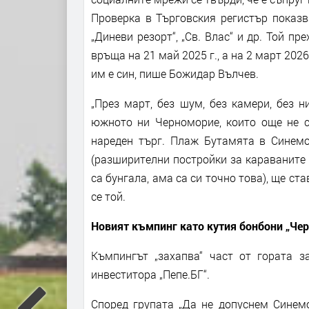
Проверка в Търговския регистър показв
„Диневи резорт“, „Св. Влас“ и др. Той п
връща на 21 май 2025 г., а на 2 март 202
им е син, пише Божидар Вълчев.
„През март, без шум, без камери, без 
южното ни Черноморие, които още не с
нареден търг. Плаж Бутамята в Синемо
(разширителни постройки за караваните 
са бунгала, ама са си точно това), ще ст
се той.
Новият къмпинг като кутия бонбони „Че
Къмпингът „захапва“ част от гората з
инвеститора „Пепе.БГ“.
Според групата „Да не допуснем Синем