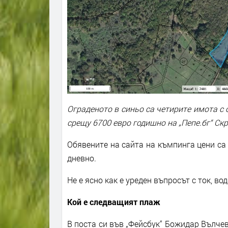
Ограденото в синьо са четирите имота с
срещу 6700 евро годишно на „Пепе.бг“ С
Обявените на сайта на къмпинга цени са 
дневно.
Не е ясно как е уреден въпросът с ток, во
Кой е следващият плаж
В поста си във „Фейсбук“ Божидар Вълчев