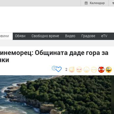
Календар
овини
Обяви
Свободно време
Видео
Градове
eTV
Синеморец: Общината даде гора за
нки
0
2