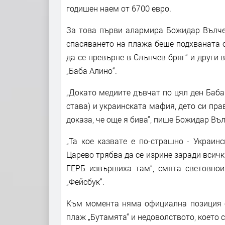
годишен наем от 6700 евро.
За това първи алармира Божидар Вълчев
спасяването на плажа беше подхваната о
да се превърне в Слънчев бряг“ и други 
„Баба Алино“.
„Докато медиите дъвчат по цял ден Баба 
става) и украинската мафия, дето си пра
доказа, че още я бива“, пише Божидар Въл
„Та кое казвате е по-страшно - Украин
Царево трябва да се изрине заради всич
ГЕРБ извършиха там“, смята световнои
„Фейсбук“.
Към момента няма официална позиция о
плаж „Бутамята“ и недоволството, което 