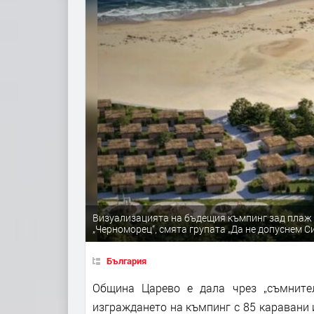
Визуализацията на бъдещия къмпинг зад плаж 
„Черноморец“, смята групата „Да не допуснем С
България
Община Царево е дала чрез „съмните
изграждането на къмпинг с 85 каравани 