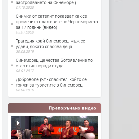
застрояването на Синеморец
07.10.2020
Снимки от сателит показват как се
промениха плажовете по Черноморието
за 17 години (видео)
05.07.2020
Трагедия край Синеморец, мъж се
удави, докато спасява деца
30.08.2019
Синеморец ще чества Богоявление по
стар стил поради студа
06.01.2017
Доброволецът - спасител, който се
грижи за туристите в Синеморец
06.08.2016
Препоръчано видео