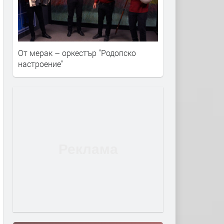
От мерак – оркестър ''Родопско
настроение''