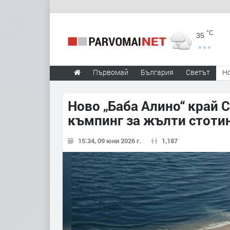
°C
35
Първомай
България
Светът
Н
Ново „Баба Алино“ край 
къмпинг за жълти стоти
15:34, 09 юни 2026 г.
1,187