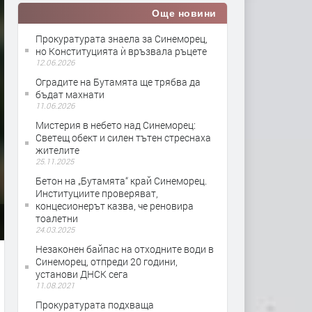
Още новини
Прокуратурата знаела за Синеморец,
но Конституцията ѝ връзвала ръцете
12.06.2026
Оградите на Бутамята ще трябва да
бъдат махнати
11.06.2026
Мистерия в небето над Синеморец:
Светещ обект и силен тътен стреснаха
жителите
25.11.2025
Бетон на „Бутамята“ край Синеморец.
Институциите проверяват,
концесионерът казва, че реновира
тоалетни
24.03.2025
Незаконен байпас на отходните води в
Синеморец, отпреди 20 години,
установи ДНСК сега
11.08.2021
Прокуратурата подхваща