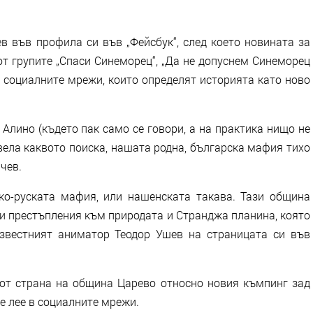
 във профила си във „Фейсбук“, след което новината за
т групите „Спаси Синеморец“, „Да не допуснем Синеморец
в социалните мрежи, които определят историята като ново
Алино (където пак само се говори, а на практика нищо не
вела каквото поиска, нашата родна, българска мафия тихо
чев.
ско-руската мафия, или нашенската такава. Тази община
ки престъпления към природата и Странджа планина, която
звестният аниматор Теодор Ушев на страницата си във
т страна на община Царево относно новия къмпинг зад
се лее в социалните мрежи.