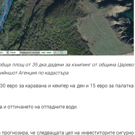
 обща площ от 35 дка дадени за къмпинг от община Царево
крийншот Агенция по кадастъра
30 евро за каравана и кемпер на ден и 15 евро за палатка
да и оттичането на отпадните води.
 прогнозира, че следващата цел на инвеститорите сигурно