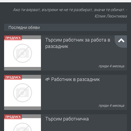
Ако ти вярват, въпреки че не те разбират, значи те обичат. -
Юлия Леонтиева
Последни обяви
ПРЕДЛАГА
Търсим работник за работа в
разсадник
преди 4 месеца
ПРЕДЛАГА
🌱 Работник в разсадник
преди 4 месеца
ПРЕДЛАГА
Търсим работничка