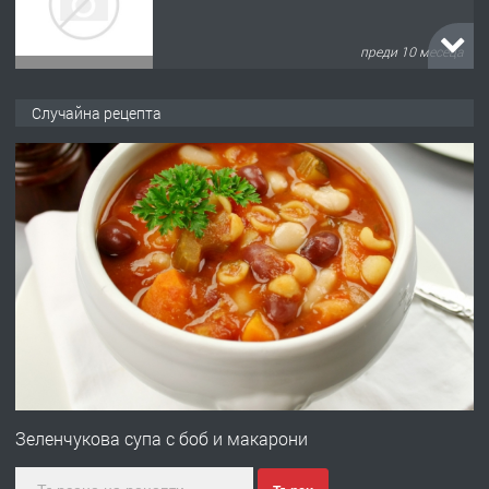
преди 10 месеца
ПРЕДЛАГА
Продава употребявани чисти и
Случайна рецепта
запазени матраци за спални.
преди 1 година
ПРЕДЛАГА
Работа за общи работници
преди 1 година
ПРЕДЛАГА
Първи поход "По стъпките на Ангел
Войвода"
Зеленчукова супа с боб и макарони