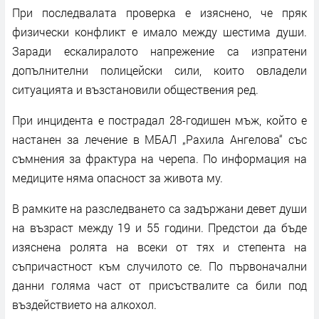
При последвалата проверка е изяснено, че пряк
физически конфликт е имало между шестима души.
Заради ескалиралото напрежение са изпратени
допълнителни полицейски сили, които овладели
ситуацията и възстановили обществения ред.
При инцидента е пострадал 28-годишен мъж, който е
настанен за лечение в МБАЛ „Рахила Ангелова“ със
съмнения за фрактура на черепа. По информация на
медиците няма опасност за живота му.
В рамките на разследването са задържани девет души
на възраст между 19 и 55 години. Предстои да бъде
изяснена ролята на всеки от тях и степента на
съпричастност към случилото се. По първоначални
данни голяма част от присъствалите са били под
въздействието на алкохол.