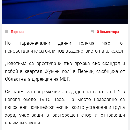
Перник
0 Коментара
По първоначални данни голяма част от
присъствалите са били под въздействието на алкохол
Деветима са арестувани във връзка със скандал и
побой в квартал „Хумни дол“ в Перник, съобщиха от
Областната дирекция на МВР.
Сигналът за напрежение е подаден на телефон 112 в
неделя около 19:15 часа. На място незабавно са
изпратени полицейски екипи, които установили група
хора, участващи в разгорещен спор и отправящи
взаимни закани.