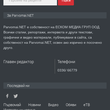
Търси
преди 1 година
ПРЕДЛАГА
Монтажник на малки детайли за
За Parvomai.NET
медицинската индустрия
Parvomai.NET е собственост на ЕСКОМ МЕДИА ГРУП ООД.
Всички статии, репортажи, интервюта и други текстови,
преди 1 година
графични и видео материали, публикувани в сайта, са
собственост на Parvomai.NET, освен ако изрично е посочено
ПРЕДЛАГА
Уроци по Математика
друго.
Главен редактор
Телефони
преди 1 година
0336/ 66779
ПРЕДЛАГА
Продавам апартамент - гр.
Първомай
Последвай ни
преди 1 година
Първомай
Новини
Видео
Обяви
еТВ
Изпрати ни новина