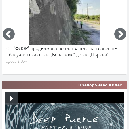
ОП "ФЛОР" продължава почистването на главен път
О
I-6 в участъка от кв. „Бела вода“ до кв. „Църква“
п
с
преди 1 ден
п
Препоръчано видео