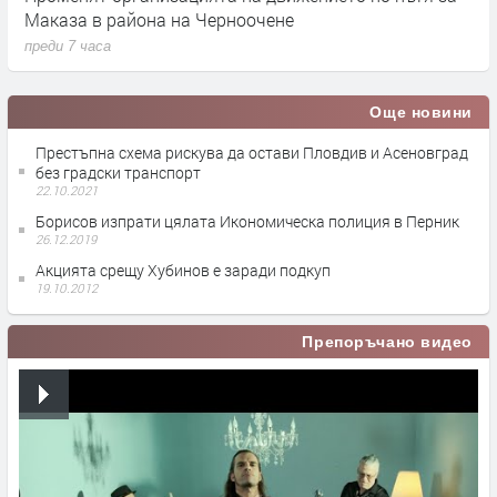
Маказа в района на Черноочене
К
преди 7 часа
п
Още новини
Престъпна схема рискува да остави Пловдив и Асеновград
без градски транспорт
22.10.2021
Борисов изпрати цялата Икономическа полиция в Перник
26.12.2019
Акцията срещу Хубинов е заради подкуп
19.10.2012
Препоръчано видео