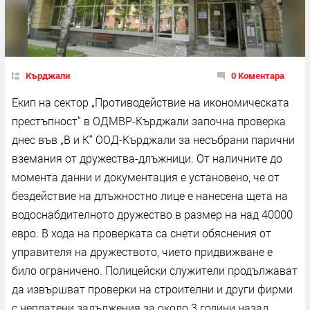
Кърджали
0 Коментара
Екип на сектор „Противодействие на икономическата
престъпност“ в ОДМВР-Кърджали започна проверка
днес във „В и К“ ООД-Кърджали за несъбрани парични
вземания от дружества-длъжници. От наличните до
момента данни и документация е установено, че от
бездействие на длъжностно лице е нанесена щета на
водоснабдителното дружество в размер на над 40000
евро. В хода на проверката са снети обяснения от
управителя на дружеството, чието придвижване е
било ограничено. Полицейски служители продължават
да извършват проверки на строителни и други фирми
с неплатени задължения за около 3 години назад.