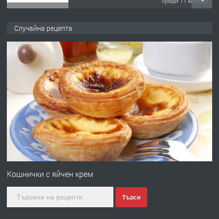
преди 11 месеца
ПРЕДЛАГА
Продава употребявани чисти и
Случайна рецепта
запазени матраци за спални.
преди 1 година
ПРЕДЛАГА
Работа за общи работници
преди 1 година
ПРЕДЛАГА
Първи поход "По стъпките на Ангел
Войвода"
Кошнички с яйчен крем
Търси
преди 1 година
ПРЕДЛАГА