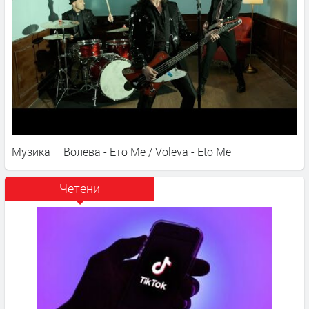
Музика – Волева - Ето Ме / Voleva - Eto Me
Четени