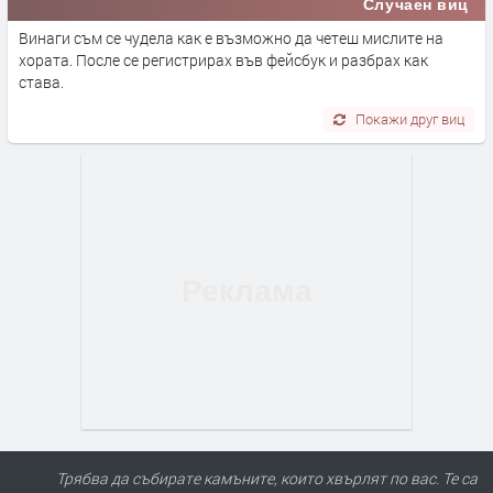
Случаен виц
Винаги съм се чудела как е възможно да четеш мислите на
хората. После се регистрирах във фейсбук и разбрах как
става.
Покажи друг виц
Трябва да събирате камъните, които хвърлят по вас. Те са