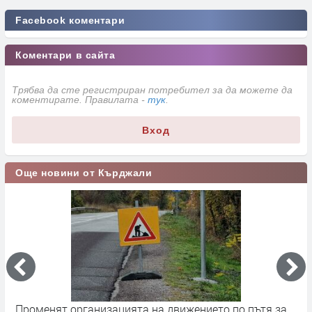
Facebook коментари
Коментари в сайта
Трябва да сте регистриран потребител за да можете да
коментирате. Правилата -
тук
.
Вход
Още новини от Кърджали
Променят организацията на движението по пътя за
З