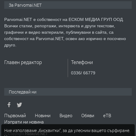
Монтажник на малки детайли за
За Parvomai.NET
медицинската индустрия
Parvomai.NET е собственост на ЕСКОМ МЕДИА ГРУП ООД.
Всички статии, репортажи, интервюта и други текстови,
преди 1 година
графични и видео материали, публикувани в сайта, са
собственост на Parvomai.NET, освен ако изрично е посочено
ПРЕДЛАГА
Уроци по Математика
друго.
Главен редактор
Телефони
преди 1 година
0336/ 66779
ПРЕДЛАГА
Продавам апартамент - гр.
Първомай
Последвай ни
преди 1 година
Първомай
Новини
Видео
Обяви
еТВ
Изпрати ни новина
ТЪРСИ
Търсим работник
Ние използваме „бисквитки“, за да улесним вашето сърфиране.
© Copyright
Haskovo.NET