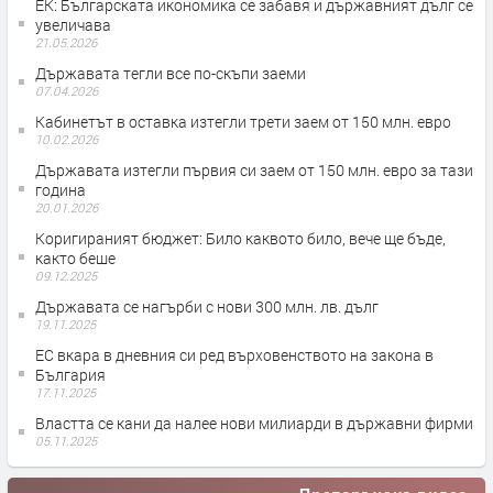
ЕК: Българската икономика се забавя и държавният дълг се
увеличава
21.05.2026
Държавата тегли все по-скъпи заеми
07.04.2026
Кабинетът в оставка изтегли трети заем от 150 млн. евро
10.02.2026
Държавата изтегли първия си заем от 150 млн. евро за тази
година
20.01.2026
Коригираният бюджет: Било каквото било, вече ще бъде,
както беше
09.12.2025
Държавата се нагърби с нови 300 млн. лв. дълг
19.11.2025
ЕС вкара в дневния си ред върховенството на закона в
България
17.11.2025
Властта се кани да налее нови милиарди в държавни фирми
05.11.2025