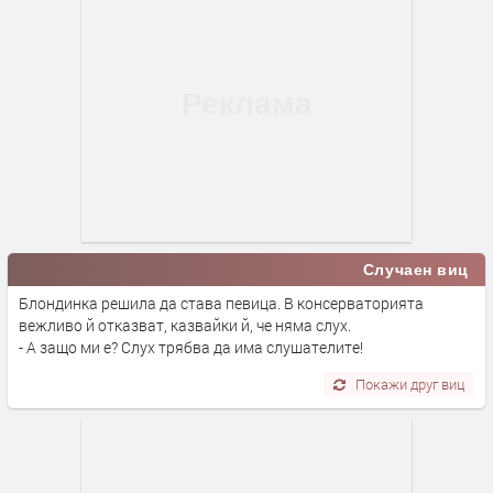
Случаен виц
Блондинка решила да става певица. В консерваторията
вежливо й отказват, казвайки й, че няма слух.
- А защо ми е? Слух трябва да има слушателите!
Покажи друг виц