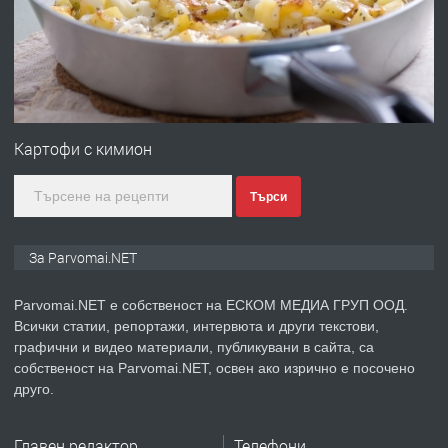
преди 1 година
ПРЕДЛАГА
Първи поход "По стъпките на Ангел
Войвода"
Картофи с кимион
Търси
преди 1 година
ПРЕДЛАГА
Монтажник на малки детайли за
За Parvomai.NET
медицинската индустрия
Parvomai.NET е собственост на ЕСКОМ МЕДИА ГРУП ООД.
Всички статии, репортажи, интервюта и други текстови,
преди 1 година
графични и видео материали, публикувани в сайта, са
собственост на Parvomai.NET, освен ако изрично е посочено
ПРЕДЛАГА
Уроци по Математика
друго.
Главен редактор
Телефони