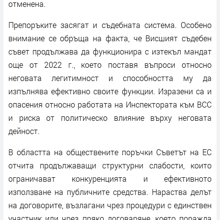
отменена.
Препоръките засягат и съдебната система. Особено
внимание се обръща на факта, че Висшият съдебен
съвет продължава да функционира с изтекъл мандат
още от 2022 г., което поставя въпроси относно
неговата легитимност и способността му да
изпълнява ефективно своите функции. Изразени са и
опасения относно работата на Инспектората към ВСС
и риска от политическо влияние върху неговата
дейност.
В областта на обществените поръчки Съветът на ЕС
отчита продължаващи структурни слабости, които
ограничават конкуренцията и ефективното
използване на публичните средства. Нараства делът
на договорите, възлагани чрез процедури с единствен
участник или чрез пряко договаряне, което поражда