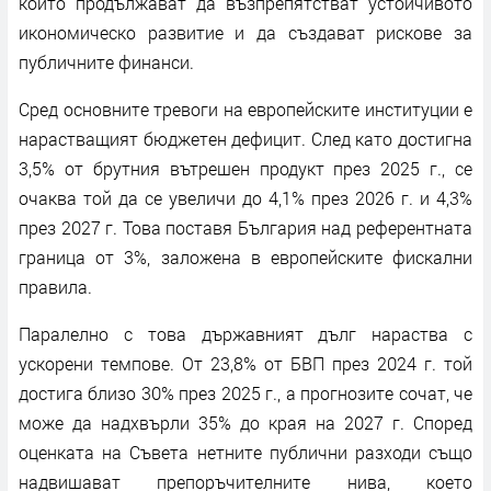
които продължават да възпрепятстват устойчивото
икономическо развитие и да създават рискове за
публичните финанси.
Сред основните тревоги на европейските институции е
нарастващият бюджетен дефицит. След като достигна
3,5% от брутния вътрешен продукт през 2025 г., се
очаква той да се увеличи до 4,1% през 2026 г. и 4,3%
през 2027 г. Това поставя България над референтната
граница от 3%, заложена в европейските фискални
правила.
Паралелно с това държавният дълг нараства с
ускорени темпове. От 23,8% от БВП през 2024 г. той
достига близо 30% през 2025 г., а прогнозите сочат, че
може да надхвърли 35% до края на 2027 г. Според
оценката на Съвета нетните публични разходи също
надвишават препоръчителните нива, което