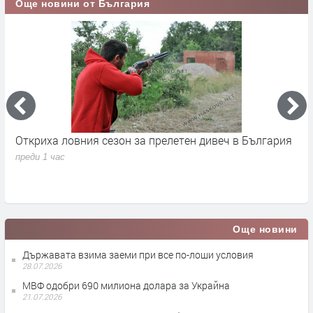
Още новини от България
Откриха ловния сезон за прелетен дивеч в България
П
д
преди 1 час
п
Още новини
Държавата взима заеми при все по-лоши условия
28.07.2026
МВФ одобри 690 милиона долара за Украйна
21.07.2026