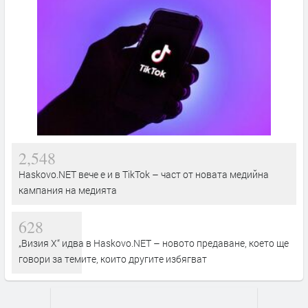
2,548
Haskovo.NET вече е и в TikTok – част от новата медийна
кампания на медията
628
„Визия Х“ идва в Haskovo.NET – новото предаване, което ще
говори за темите, които другите избягват