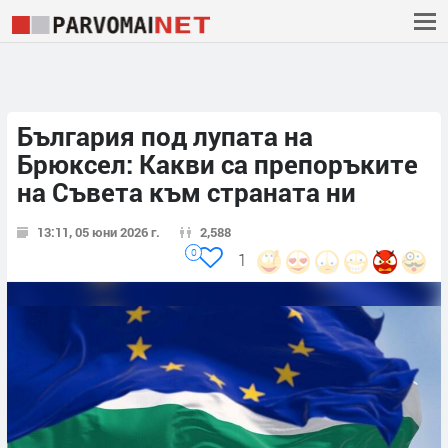
България под лупата на
Брюксел: Какви са препоръките
на Съвета към страната ни
13:11, 05 юни 2026 г.
2,588
0
1