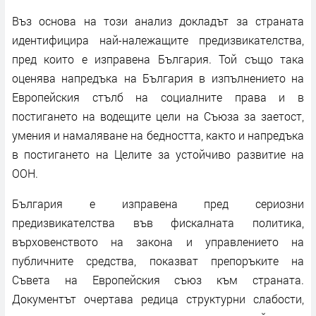
Въз основа на този анализ докладът за страната
идентифицира най-належащите предизвикателства,
пред които е изправена България. Той също така
оценява напредъка на България в изпълнението на
Европейския стълб на социалните права и в
постигането на водещите цели на Съюза за заетост,
умения и намаляване на бедността, както и напредъка
в постигането на Целите за устойчиво развитие на
ООН.
България е изправена пред сериозни
предизвикателства във фискалната политика,
върховенството на закона и управлението на
публичните средства, показват препоръките на
Съвета на Европейския съюз към страната.
Документът очертава редица структурни слабости,