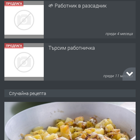
ПРЕДЛАГА
🌱 Работник в разсадник
преди 4 месеца
ПРЕДЛАГА
Търсим работничка
преди 11 месеца
ПРЕДЛАГА
Продава употребявани чисти и
Случайна рецепта
запазени матраци за спални.
преди 1 година
ПРЕДЛАГА
Работа за общи работници