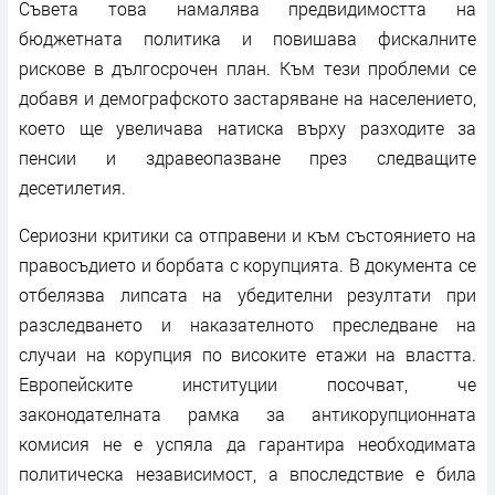
Съвета това намалява предвидимостта на
бюджетната политика и повишава фискалните
рискове в дългосрочен план. Към тези проблеми се
добавя и демографското застаряване на населението,
което ще увеличава натиска върху разходите за
пенсии и здравеопазване през следващите
десетилетия.
Сериозни критики са отправени и към състоянието на
правосъдието и борбата с корупцията. В документа се
отбелязва липсата на убедителни резултати при
разследването и наказателното преследване на
случаи на корупция по високите етажи на властта.
Европейските институции посочват, че
законодателната рамка за антикорупционната
комисия не е успяла да гарантира необходимата
политическа независимост, а впоследствие е била