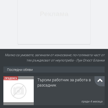
Малко са умовете, загинали от износване; по-голямата част от
тях ръждясват от неупотреба - Луи Огюст Бланки
Последни обяви
ПРЕДЛАГА
Търсим работник за работа в
разсадник
преди 4 месеца