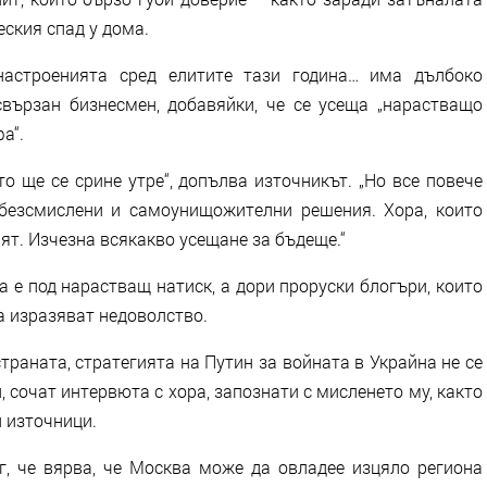
еския спад у дома.
троенията сред елитите тази година… има дълбоко
свързан бизнесмен, добавяйки, че се усеща „нарастващо
а“.
 ще се срине утре“, допълва източникът. „Но все повече
 безсмислени и самоунищожителни решения. Хора, които
вят. Изчезна всякакво усещане за бъдеще.“
е под нарастващ натиск, а дори проруски блогъри, които
да изразяват недоволство.
аната, стратегията на Путин за войната в Украйна не се
 сочат интервюта с хора, запознати с мисленето му, както
 източници.
 че вярва, че Москва може да овладее изцяло региона