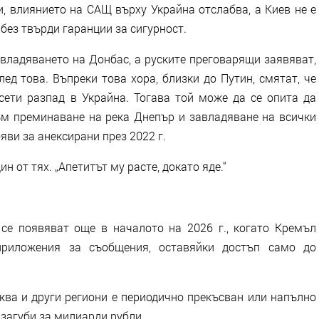
, влиянието на САЩ върху Украйна отслабва, а Киев не е
без твърди гаранции за сигурност.
адяването на Донбас, а руските преговарящи заявяват,
ед това. Въпреки това хора, близки до Путин, смятат, че
сети разпад в Украйна. Тогава той може да се опита да
м преминаване на река Днепър и завладяване на всички
яви за анексирани през 2022 г.
н от тях. „Апетитът му расте, докато яде.“
 появяват още в началото на 2026 г., когато Кремъл
приложения за съобщения, оставяйки достъп само до
а и други региони е периодично прекъсван или напълно
 загуби за милиарди рубли.