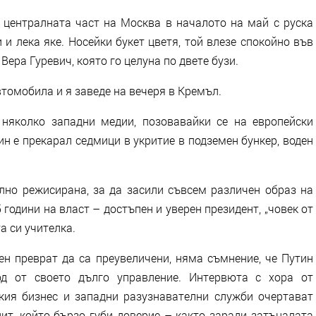
ентралната част на Москва в началото на май с руска
и лека яке. Носейки букет цветя, той влезе спокойно във
ера Гуревич, която го целуна по двете бузи.
томобила и я заведе на вечеря в Кремъл.
яколко западни медии, позовавайки се на европейски
ин е прекарал седмици в укритие в подземен бункер, воден
о режисирана, за да засили съвсем различен образ на
 години на власт – достъпен и уверен президент, „човек от
а си учителка.
 преврат да са преувеличени, няма съмнение, че Путин
од от своето дълго управление. Интервюта с хора от
кия бизнес и западни разузнавателни служби очертават
лит, който бързо губи доверие – както заради затъналата