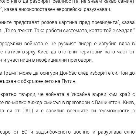
оло него да разбират реалността, не знаем какво самият
т“, казва високопоставен европейски разузнавач.
ите представят розова картина пред президента“, казва
 „Те го лъжат. Така работи системата, която той е създал.“
дължи войната е, че руският лидер е изгубил вяра в
 натиск върху Киев да отстъпи територии като част от
ин и участници в неофициални преговори.
ръмп може да осигури Донбас след изборите си. Той до
свързан с обкръжението на Путин.
атно твърди, че войната в Украйна върви към край с
е по-малко вижда смисъл в преговори с Вашингтон. Киев,
тта си от САЩ и е засилил военните си възможности с
ро от ЕС и задълбоченото военно и разузнавателно