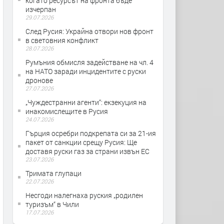
когато ресурсът на фронта бъде
изчерпан
29.07.2026
След Русия: Украйна отвори нов фронт
в световния конфликт
28.07.2026
Румъния обмисля задействане на чл. 4
на НАТО заради инцидентите с руски
дронове
27.07.2026
„Чуждестранни агенти“: екзекуция на
инакомислещите в Русия
24.07.2026
Гърция осребри подкрепата си за 21-ия
пакет от санкции срещу Русия: Ще
доставя руски газ за страни извън ЕС
23.07.2026
Тримата глупаци
22.07.2026
Несгоди налегнаха руския „родилен
туризъм“ в Чили
17.07.2026