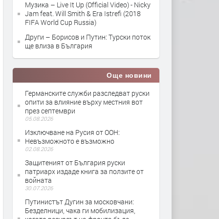
Музика – Live It Up (Official Video) - Nicky
Jam feat. Will Smith & Era Istrefi (2018
FIFA World Cup Russia)
Други – Борисов и Путин: Турски поток
ще влиза в България
Още новини
Германските служби разследват руски
опити за влияние върху местния вот
през септември
05.08.2026
Изключване на Русия от ООН:
Невъзможното е възможно
02.08.2026
Защитеният от България руски
патриарх издаде книга за ползите от
войната
30.07.2026
Путинистът Дугин за московчани:
Безделници, чака ги мобилизация,