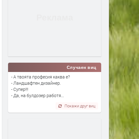
Случаен виц
- А твоята професия каква е?
- Ландшафтен дизайнер.
- Супер!!!
- Да, на булдозер работя...
Покажи друг виц