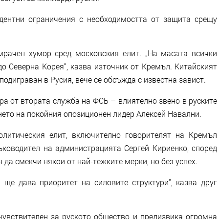
ентни ограничения с необходимостта от защита срещу
ачен хумор сред московския елит. „На масата всички
до Северна Корея“, казва източник от Кремъл. Китайският
подиграван в Русия, вече се обсъжда с известна завист.
а от втората служба на ФСБ – влиятелно звено в руските
нето на покойния опозиционен лидер Алексей Навални.
тическия елит, включително говорителят на Кремъл
ководител на администрацията Сергей Кириенко, според
 да смекчи някои от най-тежките мерки, но без успех.
е дава приоритет на силовите структури“, казва друг
вствителен за руското общество и предизвика огромна