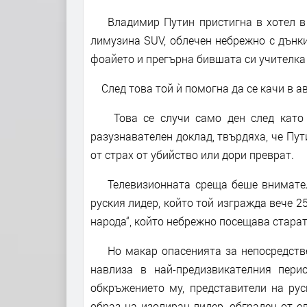
Владимир Путин пристигна в хотел в ц
лимузина SUV, облечен небрежно с дънки 
фоайето и прегърна бившата си учителка В
След това той ѝ помогна да се качи в ав
Това се случи само ден след като н
разузнавателен доклад, твърдяха, че Пут
от страх от убийство или дори преврат.
Телевизионната среща беше внимателн
руския лидер, който той изгражда вече 25
народа“, който небрежно посещава старат
Но макар опасенията за непосредствен
навлиза в най-предизвикателния пери
обкръжението му, представители на рус
образ на изолиран лидер, обграден от е