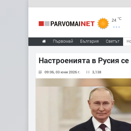
°C
24
Първомай
България
Светът
Н
Настроенията в Русия с
09:06, 03 юни 2026 г.
3,138