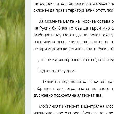
сътрудничество с европейските съюзници
склонен да прави териториални отстъпки 
За момента целта на Москва остава овл
че Русия би била готова да търси мир сл
амбициите му могат да нараснат, ако у
разшири настъплението, включително къ
четири украински региона, които Русия об
„Той не е дългосрочен стратег“, казва еди
Недоволство у дома
Вълни на недоволство започват да се
забранява или ограничава повечето 
държавно подкрепяна алтернатива.
Мобилният интернет в централна Москв
изключван, което според бизнеса води до