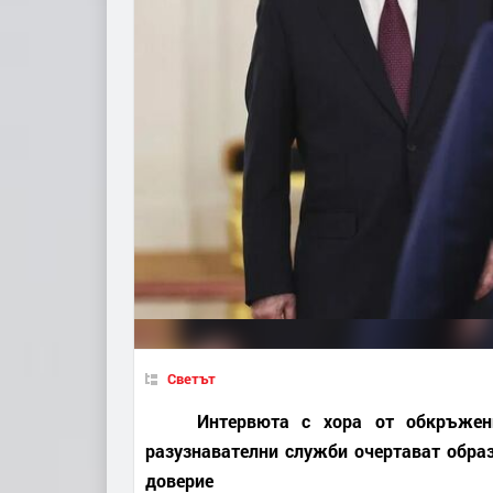
Светът
Интервюта с хора от обкръжение
разузнавателни служби очертават образ
доверие