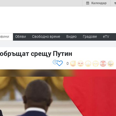
Календар
овини
Обяви
Свободно време
Видео
Градове
eTV
е обръщат срещу Путин
0
0