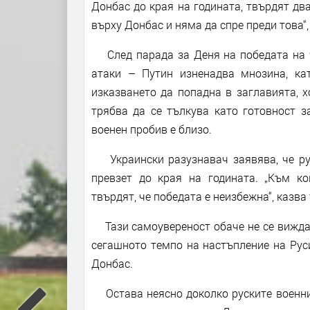
Донбас до края на годината, твърдят дв
върху Донбас и няма да спре преди това“, 
След парада за Деня на победата на 9
атаки – Путин изненадва мнозина, ка
изказването да попадна в заглавията, х
трябва да се тълкува като готовност з
военен пробив е близо.
Украински разузнавач заявява, че рус
превзет до края на годината. „Към ко
твърдят, че победата е неизбежна“, казва 
Тази самоувереност обаче не се вижда 
сегашното темпо на настъпление на Рус
Донбас.
Остава неясно доколко руските военни 