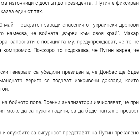
ама източници с достъп до президента. „Путин е фиксиран
казва един от тях.
 май – съкратен заради опасения от украински дронови
то намеква, че войната „върви към своя край“. Макар
ора, запознати с позицията му, предупреждават, че то не
а компромис. По-скоро то подсказва, че Путин вярва, че
ки генерали са убедили президента, че Донбас ще бъде
мандната верига се подават изкривени доклади, които
той.
на бойното поле. Военни анализатори изчисляват, че при
ия може да са нужни години, за да бъде напълно превзет
и службите за сигурност представят на Путин прекалено