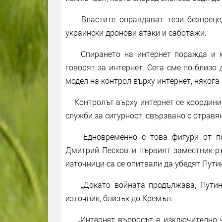
Властите оправдават тези безпрецед
украински дронови атаки и саботажи.
Спирането на интернет поражда и мр
говорят за интернет. Сега сме по-близо 
модел на контрол върху интернет, някога 
Контролът върху интернет се координир
служби за сигурност, свързвано с отравя
Едновременно с това фигури от поли
Дмитрий Песков и първият заместник-ръ
източници са се опитвали да убедят Путин
„Докато войната продължава, Путин щ
източник, близък до Кремъл.
„Интернет въпросът е изключително чу