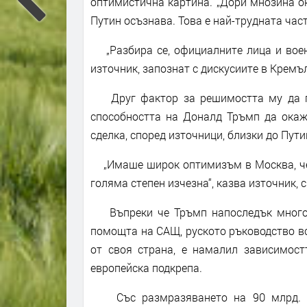
оптимистична картина. „Дори мнозина ок
Путин осъзнава. Това е най-трудната час
„Разбира се, официалните лица и военн
източник, запознат с дискусиите в Кремъл.
Друг фактор за решимостта му да про
способността на Доналд Тръмп да окаже
сделка, според източници, близки до Пут
„Имаше широк оптимизъм в Москва, че Т
голяма степен изчезна“, казва източник, 
Въпреки че Тръмп напоследък многокр
помощта на САЩ, руското ръководство вс
от своя страна, е намалил зависимос
европейска подкрепа.
Със размразяването на 90 млрд. ев