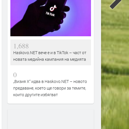
1,688
Haskovo.NET вече е и в TikTok – част от
новата медийна кампания на медията
0
„Визия Х“ идва в Haskovo.NET – новото
предаване, което ще говори за темите,
които другите избягват