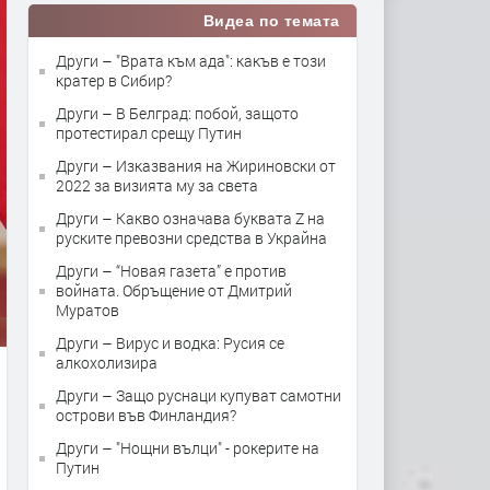
Видеа по темата
Други – "Врата към ада": какъв е този
кратер в Сибир?
Други – В Белград: побой, защото
протестирал срещу Путин
Други – Изказвания на Жириновски от
2022 за визията му за света
Други – Какво означава буквата Z на
руските превозни средства в Украйна
Други – “Новая газета” е против
войната. Обръщение от Дмитрий
Муратов
Други – Вирус и водка: Русия се
алкохолизира
Други – Защо руснаци купуват самотни
острови във Финландия?
Други – "Нощни вълци" - рокерите на
Путин