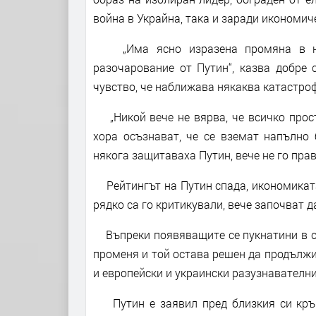
война в Украйна, така и заради икономич
„Има ясно изразена промяна в нас
разочарование от Путин“, казва добре 
чувство, че наближава някаква катастроф
„Никой вече не вярва, че всичко просто
хора осъзнават, че се вземат напълно
някога защитаваха Путин, вече не го пра
Рейтингът на Путин спада, икономиката 
рядко са го критикували, вече започват 
Въпреки появяващите се пукнатини в стр
променя и той остава решен да продължи,
и европейски и украински разузнавателни
Путин е заявил пред близкия си кръг,