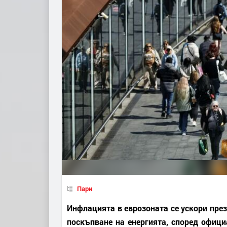
Пари
Инфлацията в еврозоната се ускори през
поскъпване на енергията, според офици