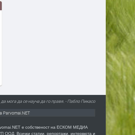
Дигитално евро: портмонето ще
Цената на дизела е скочи
е вече в нашия смартфон
над 17% за месец. И
продължава да расте
преди 3 дни
преди 3 дни
 да мога да се науча да го правя. - Пабло Пикасо
а Parvomai.NET
vomai.NET е собственост на ЕСКОМ МЕДИА
П ООД. Всички статии, репортажи, интервюта и