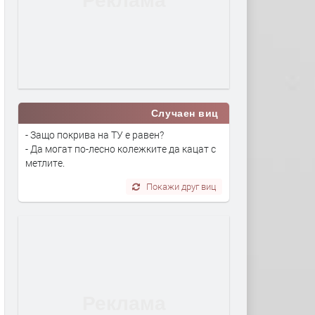
Случаен виц
- Защо покрива на ТУ е равен?
- Да могат по-лесно колежките да кацат с
метлите.
Покажи друг виц