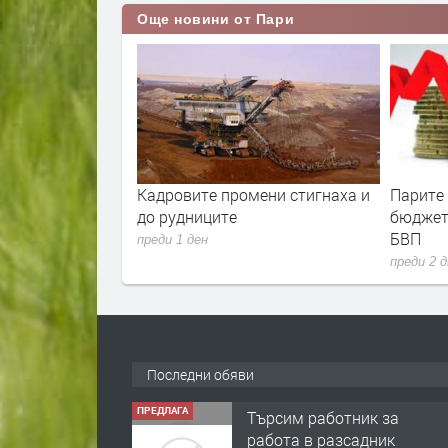
Още новини от Пари
мени стигнаха и
Парите от Брюксел свалиха
Над 744
бюджетния дефицит до 1.7% от
пациент
БВП
НЗОК пр
преди 2 дни
преди 2 
Последни обяви
ПРЕДЛАГА
🌱 Работник в
разсадник