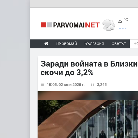
°C
22
Първомай
България
Светът
Н
Заради войната в Близки
скочи до 3,2%
15:05, 02 юни 2026 г.
3,245