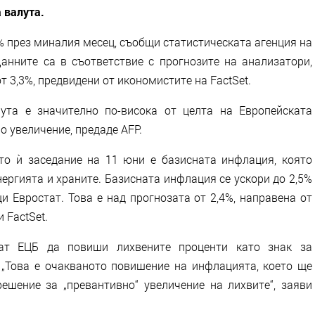
 валута.
% през миналия месец, съобщи статистическата агенция на
Данните са в съответствие с прогнозите на анализатори,
от 3,3%, предвидени от икономистите на FactSet.
ута е значително по-висока от целта на Европейската
о увеличение, предаде AFP.
о ѝ заседание на 11 юни е базисната инфлация, която
ергията и храните. Базисната инфлация се ускори до 2,5%
и Евростат. Това е над прогнозата от 2,4%, направена от
 FactSet.
ват ЕЦБ да повиши лихвените проценти като знак за
 „Това е очакваното повишение на инфлацията, което ще
ешение за „превантивно“ увеличение на лихвите“, заяви