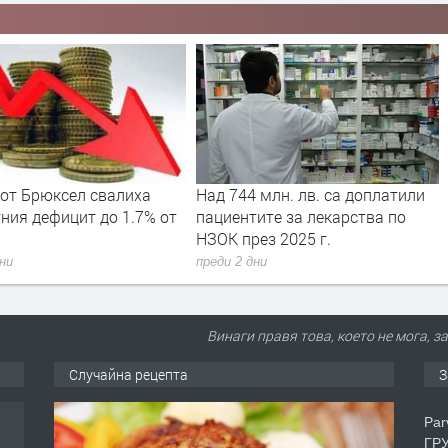
 млн. лв. са доплатили
Вече може да се подават молби
ите за лекарства по
за личен фалит
ез 2025 г.
преди 2 дни
дни
Винаги правя това, което не мога, за
Случайна рецепта
З
Par
ГРУ