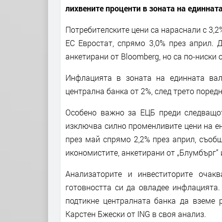
лихвените проценти в зоната на единната
Потребителските цени са нараснали с 3,2
ЕС Евростат, спрямо 3,0% през април. 
анкетирани от Bloomberg, но са по-ниски 
Инфлацията в зоната на единната вал
централна банка от 2%, след трето поредн
Особено важно за ЕЦБ преди следващот
изключва силно променливите цени на ен
през май спрямо 2,2% през април, съобщ
икономистите, анкетирани от „Блумбърг“ и
Анализаторите и инвеститорите очак
готовността си да овладее инфлацията.
подтикне централната банка да вземе р
Карстен Бжески от ING в своя анализ.