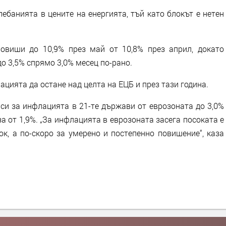
ебанията в цените на енергията, тъй като блокът е нетен
овиши до 10,9% през май от 10,8% през април, докато
до 3,5% спрямо 3,0% месец по-рано.
цията да остане над целта на ЕЦБ и през тази година.
си за инфлацията в 21-те държави от еврозоната до 3,0%
а от 1,9%. „За инфлацията в еврозоната засега посоката е
ок, а по-скоро за умерено и постепенно повишение“, каза