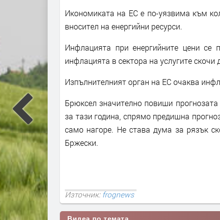
Икономиката на ЕС е по-уязвима към кол
вносител на енергийни ресурси.
Инфлацията при енергийните цени се п
инфлацията в сектора на услугите скочи 
Изпълнителният орган на ЕС очаква инфла
Брюксел значително повиши прогнозата 
за тази година, спрямо предишна прогноз
само нагоре. Не става дума за рязък ск
Бржески.
Източник:
frognews
Видеа по темата