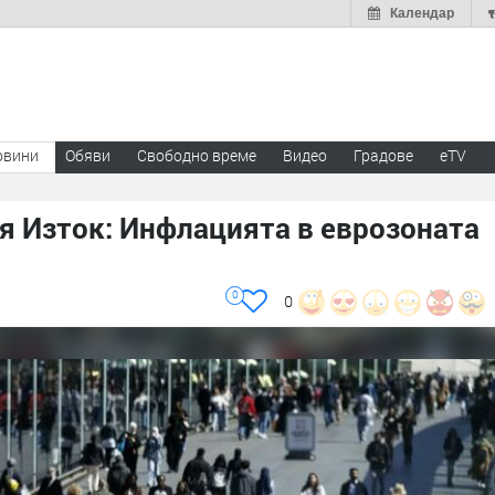
Календар
овини
Обяви
Свободно време
Видео
Градове
eTV
я Изток: Инфлацията в еврозоната
0
0