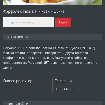
ПРЕДЛАГА
Първи поход "По стъпките на Ангел
Войвода"
Фарфале с гъби пачи крак и шунка
Търси
преди 1 година
ПРЕДЛАГА
Монтажник на малки детайли за
За Parvomai.NET
медицинската индустрия
Parvomai.NET е собственост на ЕСКОМ МЕДИА ГРУП ООД.
Всички статии, репортажи, интервюта и други текстови,
преди 1 година
графични и видео материали, публикувани в сайта, са
собственост на Parvomai.NET, освен ако изрично е посочено
ПРЕДЛАГА
Уроци по Математика
друго.
Главен редактор
Телефони
преди 1 година
0336/ 66779
ПРЕДЛАГА
Продавам апартамент - гр.
Първомай
Последвай ни