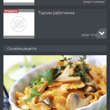
преди 4 месеца
ПРЕДЛАГА
Търсим работничка
преди 10 месеца
ПРЕДЛАГА
Продава употребявани чисти и
Случайна рецепта
запазени матраци за спални.
преди 1 година
ПРЕДЛАГА
Работа за общи работници
преди 1 година