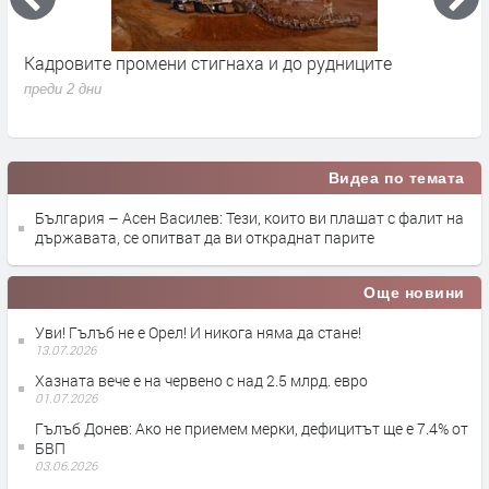
Кадровите промени стигнаха и до рудниците
П
1
преди 2 дни
п
Видеа по темата
България – Асен Василев: Тези, които ви плашат с фалит на
държавата, се опитват да ви откраднат парите
Още новини
Уви! Гълъб не е Орел! И никога няма да стане!
13.07.2026
Хазната вече е на червено с над 2.5 млрд. евро
01.07.2026
Гълъб Донев: Ако не приемем мерки, дефицитът ще е 7.4% от
БВП
03.06.2026