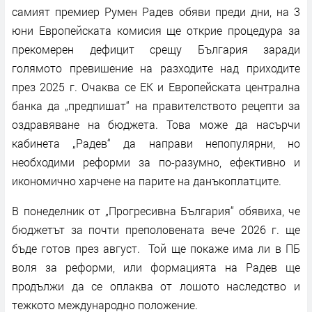
самият премиер Румен Радев обяви преди дни, на 3
юни Европейската комисия ще открие процедура за
прекомерен дефицит срещу България заради
голямото превишение на разходите над приходите
през 2025 г. Очаква се ЕК и Европейската централна
банка да „предпишат“ на правителството рецепти за
оздравяване на бюджета. Това може да насърчи
кабинета „Радев“ да направи непопулярни, но
необходими реформи за по-разумно, ефективно и
икономично харчене на парите на данъкоплатците.
В понеделник от „Прогресивна България“ обявиха, че
бюджетът за почти преполовената вече 2026 г. ще
бъде готов през август. Той ще покаже има ли в ПБ
воля за реформи, или формацията на Радев ще
продължи да се оплаква от лошото наследство и
тежкото международно положение.