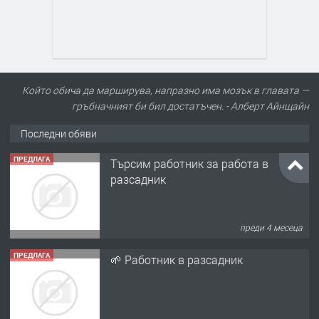
Който обича да марширува, напразно има мозък в главата —
гръбначният би бил достатъчен. - Алберт Айнщайн
Последни обяви
ПРЕДЛАГА
Търсим работник за работа в
разсадник
преди 4 месеца
ПРЕДЛАГА
🌱 Работник в разсадник