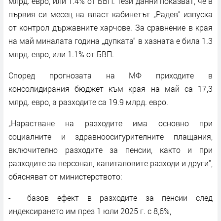
млрд. евро, или 1.4% от БВП. Тези данни показват, че в
първия си месец на власт кабинетът „Радев“ изпуска
от контрол държавните харчове. За сравнение в края
на май миналата година „дупката“ в хазната е била 1.3
млрд. евро, или 1.1% от БВП.
Според прогнозата на МФ приходите в
консолидирания бюджет към края на май са 17,3
млрд. евро, а разходите са 19.9 млрд. евро.
„Нарастване на разходите има основно при
социалните и здравноосигурителните плащания,
включително разходите за пенсии, както и при
разходите за персонал, капиталовите разходи и други“,
обясняват от министерството:
- базов ефект в разходите за пенсии след
индексирането им през 1 юли 2025 г. с 8,6%,