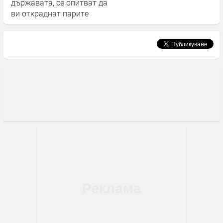
държавата, се опитват да
ви откраднат парите