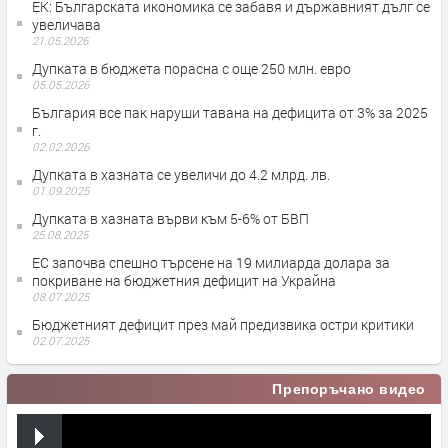
ЕК: Българската икономика се забавя и държавният дълг се
увеличава
21.05.2026
Дупката в бюджета порасна с още 250 млн. евро
05.05.2026
България все пак наруши тавана на дефицита от 3% за 2025
г.
02.02.2026
Дупката в хазната се увеличи до 4.2 млрд. лв.
01.09.2025
Дупката в хазната върви към 5-6% от БВП
25.08.2025
ЕС започва спешно търсене на 19 милиарда долара за
покриване на бюджетния дефицит на Украйна
08.07.2025
Бюджетният дефицит през май предизвика остри критики
02.07.2025
Препоръчано видео