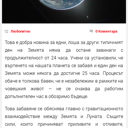
Любопитно
0 Коментара
Това е добра новина за едни, лоша за други: типичният
ден на Земята няма да остане завинаги с
продължителност от 24 часа. Учени са установили, че
въртенето на нашата планета се забавя и един ден на
Земята може някога да достигне 25 часа. Процесът
обаче е толкова бавен, че е незабележим в рамките на
човешкия живот – не се очаква да работим
допълнителен час в обозримо бъдеще.
Това забавяне се обяснява главно с гравитационното
взаимодействие между Земята и Луната. Същите
сили, които причиняват приливите и отливите,