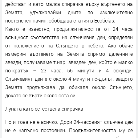
действат и като малка спирачка върху въртенето на
Земята, удължавайки дните по изключително
постепенен начин, обобщава статия в Ecoticias.
Както е известно, продължителността от 24 часа
всъщност съответства на слънчевия ден, определян
от положението на Слънцето в небето. Ако обаче
измерим въртенето на Земята спрямо далечните
звезди, получаваме т.нар. звезден ден, който е малко
по-кратък – 23 часа, 56 минути и 4 секунди.
Слънчевият ден е с около 4 минути по-дълъг, защото
Земята продължава да обикаля около Слънцето,
докато се върти около оста си.
Луната като естествена спирачка
Но и това не е всичко. Дори 24-часовият слънчев ден
не е напълно постоянен. Продължителността му се