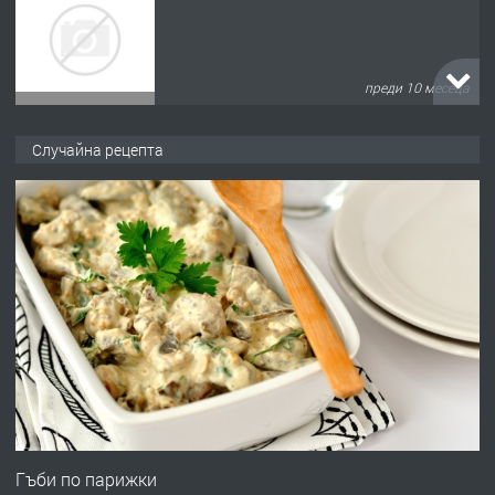
преди 10 месеца
ПРЕДЛАГА
Продава употребявани чисти и
Случайна рецепта
запазени матраци за спални.
преди 1 година
ПРЕДЛАГА
Работа за общи работници
преди 1 година
ПРЕДЛАГА
Първи поход "По стъпките на Ангел
Войвода"
Гъби по парижки