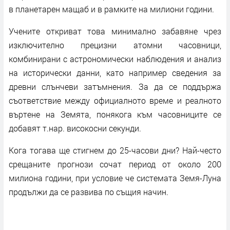
в планетарен мащаб и в рамките на милиони години.
Учените откриват това минимално забавяне чрез
изключително прецизни атомни часовници,
комбинирани с астрономически наблюдения и анализ
на исторически данни, като например сведения за
древни слънчеви затъмнения. За да се поддържа
съответствие между официалното време и реалното
въртене на Земята, понякога към часовниците се
добавят т.нар. високосни секунди.
Кога тогава ще стигнем до 25-часови дни? Най-често
срещаните прогнози сочат период от около 200
милиона години, при условие че системата Земя-Луна
продължи да се развива по същия начин.