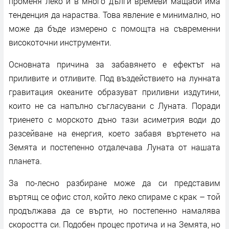
променя леко и в много дълги времеви мащаби има
тенденция да нараства. Това явление е минимално, но
може да бъде измерено с помощта на съвременни
високоточни инструменти.
Основната причина за забавянето е ефектът на
приливите и отливите. Под въздействието на лунната
гравитация океаните образуват приливни издутини,
които не са напълно съгласувани с Луната. Поради
триенето с морското дъно тази асиметрия води до
разсейване на енергия, което забавя въртенето на
Земята и постепенно отдалечава Луната от нашата
планета.
За по-лесно разбиране може да си представим
въртящ се офис стол, който леко спираме с крак – той
продължава да се върти, но постепенно намалява
скоростта си. Подобен процес протича и на Земята, но