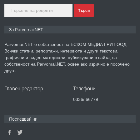
Търси
преди 1 година
ПРЕДЛАГА
Монтажник на малки детайли за
За Parvomai.NET
медицинската индустрия
Parvomai.NET е собственост на ЕСКОМ МЕДИА ГРУП ООД.
Всички статии, репортажи, интервюта и други текстови,
преди 1 година
графични и видео материали, публикувани в сайта, са
собственост на Parvomai.NET, освен ако изрично е посочено
ПРЕДЛАГА
Уроци по Математика
друго.
Главен редактор
Телефони
преди 1 година
0336/ 66779
ПРЕДЛАГА
Продавам апартамент - гр.
Първомай
Последвай ни
преди 1 година