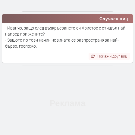
Случаен виц
- Иванчо, защо след възкръсването си Христос е отишъл най-
напред при жените?
- Защото по този начин новината се разпространява най-
бързо, госпожо.
Покажи друг виц