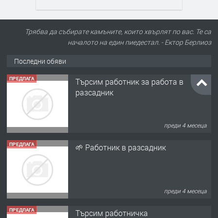
Трябва да събирате камъните, които хвърлят по вас. Те са
началото на един пиедестал. - Ектор Берлиоз
Последни обяви
ПРЕДЛАГА
Търсим работник за работа в
разсадник
преди 4 месеца
ПРЕДЛАГА
🌱 Работник в разсадник
преди 4 месеца
ПРЕДЛАГА
Търсим работничка