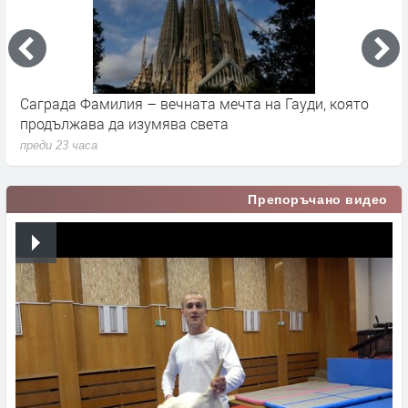
Саграда Фамилия – вечната мечта на Гауди, която
К
продължава да изумява света
п
преди 23 часа
п
Препоръчано видео