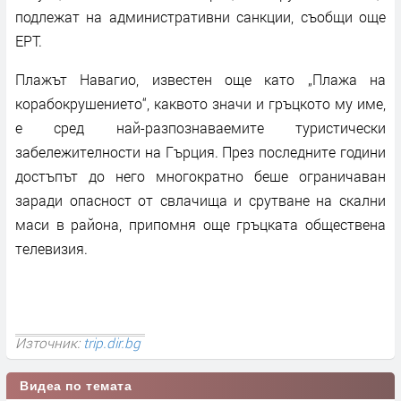
подлежат на административни санкции, съобщи още
ЕРТ.
Плажът Навагио, известен още като „Плажа на
корабокрушението“, каквото значи и гръцкото му име,
е сред най-разпознаваемите туристически
забележителности на Гърция. През последните години
достъпът до него многократно беше ограничаван
заради опасност от свлачища и срутване на скални
маси в района, припомня още гръцката обществена
телевизия.
Източник:
trip.dir.bg
Видеа по темата