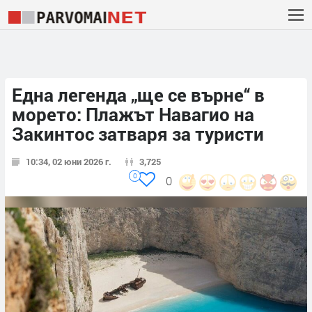
Една легенда „ще се върне“ в
морето: Плажът Навагио на
Закинтос затваря за туристи
10:34, 02 юни 2026 г.
3,725
0
0