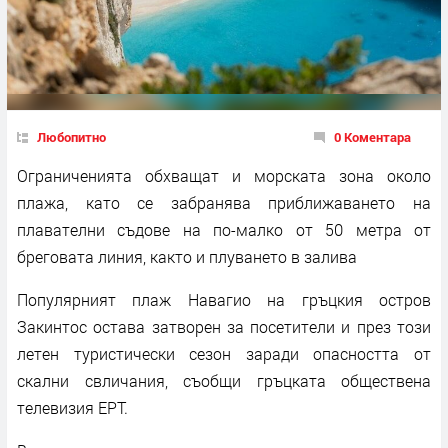
Любопитно
0 Коментара
Ограниченията обхващат и морската зона около
плажа, като се забранява приближаването на
плавателни съдове на по-малко от 50 метра от
бреговата линия, както и плуването в залива
Популярният плаж Навагио на гръцкия остров
Закинтос остава затворен за посетители и през този
летен туристически сезон заради опасността от
скални свличания, съобщи гръцката обществена
телевизия ЕРТ.