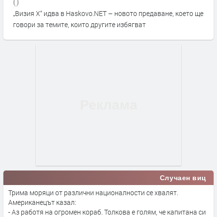
0
„Визия Х“ идва в Haskovo.NET – новото предаване, което ще
говори за темите, които другите избягват
Случаен виц
Трима моряци от различни националности се хвалят.
Американецът казал:
- Аз работя на огромен кораб. Толкова е голям, че капитана си