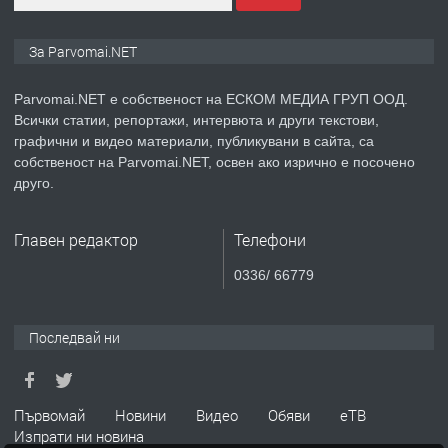
ПРЕДЛАГА
Монтажник на малки детайли за
За Parvomai.NET
медицинската индустрия
Parvomai.NET е собственост на ЕСКОМ МЕДИА ГРУП ООД.
Всички статии, репортажи, интервюта и други текстови,
преди 1 година
графични и видео материали, публикувани в сайта, са
собственост на Parvomai.NET, освен ако изрично е посочено
ПРЕДЛАГА
Уроци по Математика
друго.
Главен редактор
Телефони
преди 1 година
0336/ 66779
ПРЕДЛАГА
Продавам апартамент - гр.
Първомай
Последвай ни
преди 1 година
Първомай
Новини
Видео
Обяви
еТВ
Изпрати ни новина
ТЪРСИ
Търсим работник