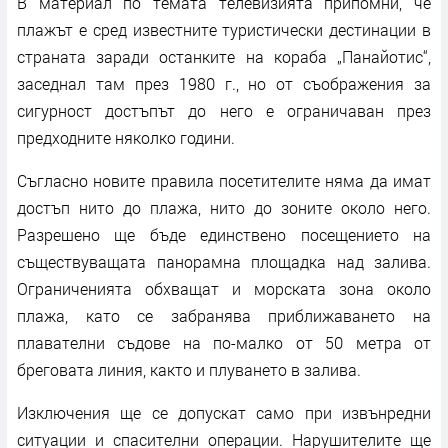
В материал по темата телевизията припомни, че
плажът е сред известните туристически дестинации в
страната заради останките на кораба „Панайотис“,
заседнал там през 1980 г., но от съображения за
сигурност достъпът до него е ограничаван през
предходните няколко години.
Съгласно новите правила посетителите няма да имат
достъп нито до плажа, нито до зоните около него.
Разрешено ще бъде единствено посещението на
съществуващата панорамна площадка над залива.
Ограниченията обхващат и морската зона около
плажа, като се забранява приближаването на
плавателни съдове на по-малко от 50 метра от
бреговата линия, както и плуването в залива.
Изключения ще се допускат само при извънредни
ситуации и спасителни операции. Нарушителите ще