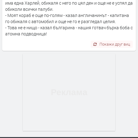
има една Харлей, обикаля с него по цял ден и още не е успял да
обиколи всички палуби.
- Моят кораб е още по-голям - казал англичанинът - капитана
го обикаля с автомобил и още не го е разгледал целия.
- Това не е нищо - казал българина - нашия готвач бърка боба с
атомна подводница!
Покажи друг виц