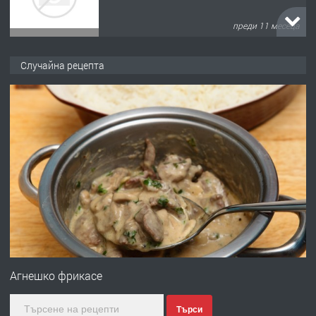
преди 11 месеца
ПРЕДЛАГА
Продава употребявани чисти и
Случайна рецепта
запазени матраци за спални.
преди 1 година
ПРЕДЛАГА
Работа за общи работници
преди 1 година
ПРЕДЛАГА
Първи поход "По стъпките на Ангел
Войвода"
Агнешко фрикасе
Търси
преди 1 година