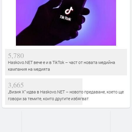
5,780
Haskovo.NET вече е и в TikTok – част от новата медийна
кампания на медията
3,665
„Визия Х“ идва в Haskovo.NET – новото предаване, което ще
говори за темите, които другите избягват