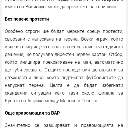
името на Винисиус, може да прочетете на този линк.
Без повече протести
Особено строги ще бъдат мерките срещу протести,
свързани с напускане на терена. Всеки играч, който
излезе от игрището в знак на несъгласие със съдийско
решение, ще получава директен червен картон. Отбор,
който инициира прекратяване на мач, автоматично
ще губи срещата. Същите последствия ще важат и за
длъжностни лица, които подтикват футболистите да
напуснат терена. Целта е да бъдат избегнати
скандални ситуации като тази около финала за
Купата на Африка между Мароко и Сенегал.
Още правомощия за ВАР
Значително се разширяват и правомощията на