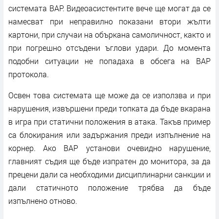
системата ВАР. Видеоасистентите вече ще могат да се
намесват при неправилно показани втори жълти
картони, при случаи на объркана самоличност, както и
при погрешно отсъдени ъглови удари. До момента
подобни ситуации не попадаха в обсега на ВАР
протокола.
Освен това системата ще може да се използва и при
нарушения, извършени преди топката да бъде вкарана
в игра при статични положения в атака. Такъв пример
са блокирания или задържания преди изпълнение на
корнер. Ако ВАР установи очевидно нарушение,
главният съдия ще бъде изпратен до монитора, за да
прецени дали са необходими дисциплинарни санкции и
дали статичното положение трябва да бъде
изпълнено отново.