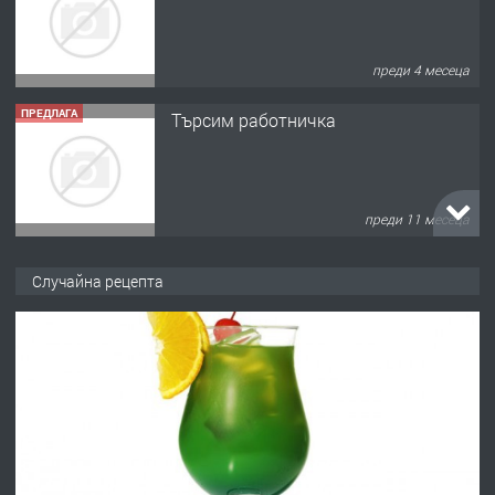
преди 4 месеца
ПРЕДЛАГА
Търсим работничка
преди 11 месеца
ПРЕДЛАГА
Продава употребявани чисти и
Случайна рецепта
запазени матраци за спални.
преди 1 година
ПРЕДЛАГА
Работа за общи работници