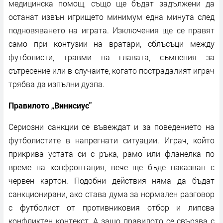
медицинска помощ, също ще бъдат задължени да
останат извън игрището минимум една минута след
подновяването на играта. Изключения ще се правят
само при контузии на вратари, сблъсъци между
футболисти, травми на главата, съмнения за
сътресение или в случаите, когато пострадалият играч
трябва да изпълни дузпа.
Правилото „Винисиус"
Сериозни санкции се въвеждат и за поведението на
футболистите в напрегнати ситуации. Играч, който
прикрива устата си с ръка, рамо или фланелка по
време на конфронтация, вече ще бъде наказван с
червен картон. Подобни действия няма да бъдат
санкционирани, ако става дума за нормален разговор
с футболист от противниковия отбор и липсва
конфликтен контекст. А защо правилото се свързва с