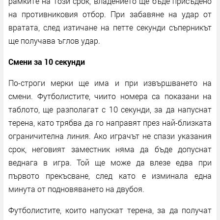
рамките на този срок, владението ще бъде присъдено
на противниковия отбор. При забавяне на удар от
вратата, след изтичане на петте секунди съперникът
ще получава ъглов удар.
Смени за 10 секунди
По-строги мерки ще има и при извършването на
смени. Футболистите, чиито номера са показани на
таблото, ще разполагат с 10 секунди, за да напуснат
терена, като трябва да го направят през най-близката
ограничителна линия. Ако играчът не спази указания
срок, неговият заместник няма да бъде допуснат
веднага в игра. Той ще може да влезе едва при
първото прекъсване, след като е изминала една
минута от подновяването на двубоя.
Футболистите, които напускат терена, за да получат