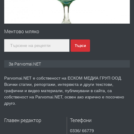
преди 1 година
ПРЕДЛАГА
Първи поход "По стъпките на Ангел
Войвода"
Ментово мляко
Търси
преди 1 година
ПРЕДЛАГА
Монтажник на малки детайли за
За Parvomai.NET
медицинската индустрия
Parvomai.NET е собственост на ЕСКОМ МЕДИА ГРУП ООД.
Всички статии, репортажи, интервюта и други текстови,
преди 1 година
графични и видео материали, публикувани в сайта, са
собственост на Parvomai.NET, освен ако изрично е посочено
ПРЕДЛАГА
Уроци по Математика
друго.
Главен редактор
Телефони
преди 1 година
0336/ 66779