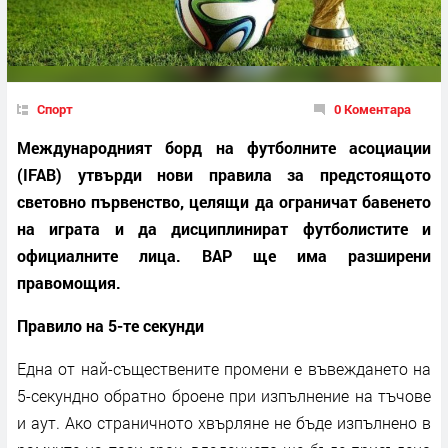
Спорт
0 Коментара
Международният борд на футболните асоциации
(IFAB) утвърди нови правила за предстоящото
световно първенство, целящи да ограничат бавенето
на играта и да дисциплинират футболистите и
официалните лица. ВАР ще има разширени
правомощия.
Правило на 5-те секунди
Една от най-съществените промени е въвеждането на
5-секундно обратно броене при изпълнение на тъчове
и аут. Ако страничното хвърляне не бъде изпълнено в