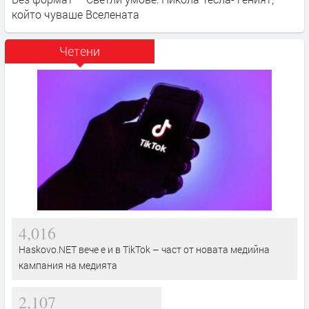
който чуваше Вселената
Четени
4,016
Haskovo.NET вече е и в TikTok – част от новата медийна
кампания на медията
2,107