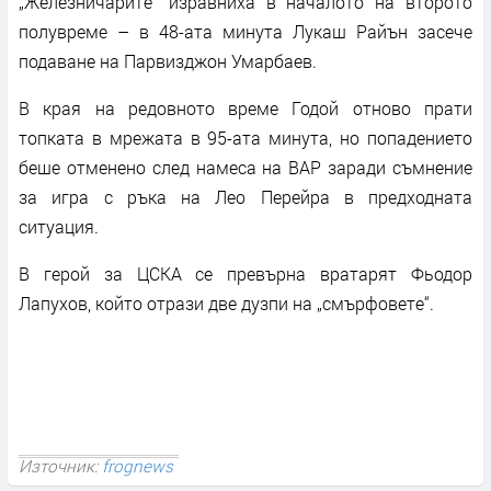
„Железничарите“ изравниха в началото на второто
полувреме – в 48-ата минута Лукаш Райън засече
подаване на Парвизджон Умарбаев.
В края на редовното време Годой отново прати
топката в мрежата в 95-ата минута, но попадението
беше отменено след намеса на ВАР заради съмнение
за игра с ръка на Лео Перейра в предходната
ситуация.
В герой за ЦСКА се превърна вратарят Фьодор
Лапухов, който отрази две дузпи на „смърфовете“.
Източник:
frognews