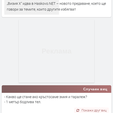
„Визия Х“ идва в Haskovo.NET – новото предаване, което ще
говори за темите, които другите избягват
Случаен виц
- Какво ще стане ако кръстосаме змия и таралеж?
- 1 метър бодлива тел.
Покажи друг виц