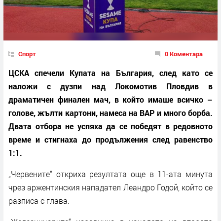
Спорт
0 Коментара
ЦСКА спечели Купата на България, след като се
наложи с дузпи над Локомотив Пловдив в
драматичен финален мач, в който имаше всичко –
голове, жълти картони, намеса на ВАР и много борба.
Двата отбора не успяха да се победят в редовното
време и стигнаха до продължения след равенство
1:1.
„Червените“ откриха резултата още в 11-ата минута
чрез аржентинския нападател Леандро Годой, който се
разписа с глава.