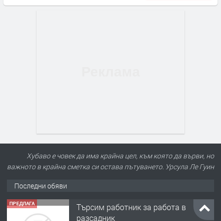
Хубаво е човек да има крайна цел, към която да върви, но
важното в крайна сметка си остава пътуването. Урсула Ле Гуин
Последни обяви
ПРЕДЛАГА
Търсим работник за работа в
разсадник