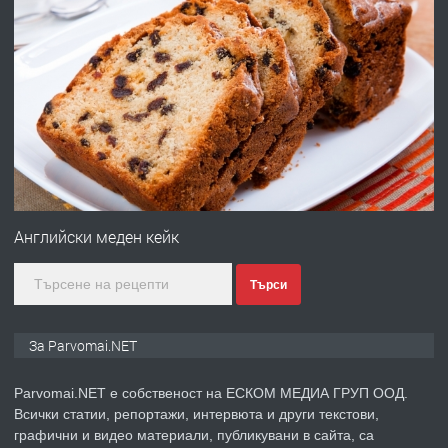
преди 1 година
ПРЕДЛАГА
Работа за общи работници
преди 1 година
ПРЕДЛАГА
Първи поход "По стъпките на Ангел
Войвода"
Английски меден кейк
Търси
преди 1 година
ПРЕДЛАГА
Монтажник на малки детайли за
За Parvomai.NET
медицинската индустрия
Parvomai.NET е собственост на ЕСКОМ МЕДИА ГРУП ООД.
Всички статии, репортажи, интервюта и други текстови,
преди 1 година
графични и видео материали, публикувани в сайта, са