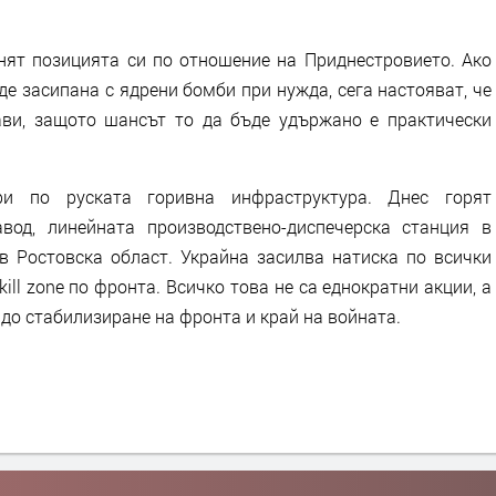
нят позицията си по отношение на Приднестровието. Ако
е засипана с ядрени бомби при нужда, сега настояват, че
ави, защото шансът то да бъде удържано е практически
и по руската горивна инфраструктура. Днес горят
вод, линейната производствено-диспечерска станция в
в Ростовска област. Украйна засилва натиска по всички
и kill zone по фронта. Всичко това не са еднократни акции, а
 до стабилизиране на фронта и край на войната.