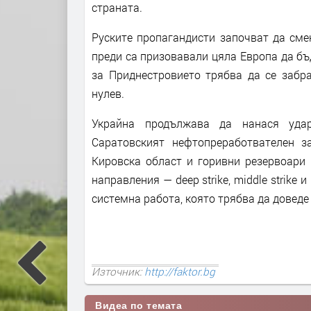
страната.
Руските пропагандисти започват да сме
преди са призовавали цяла Европа да бъд
за Приднестровието трябва да се забр
нулев.
Украйна продължава да нанася удар
Саратовският нефтопреработвателен за
Кировска област и горивни резервоари 
направления — deep strike, middle strike 
системна работа, която трябва да доведе
Източник:
http://faktor.bg
Видеа по темата