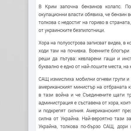
В Крим започна бензинов колапс. По
окупационни власти обявиха, че бензин в
толкова с недостиг на гориво в страната
от украинските безпилотници.
Хора на полуострова записват видеа, в к
ходи там на почивка. Военните блогъри 
реши да пътува: кевларени гащи и ин
буквално е едно от най-лошите места, на 
САЩ измислиха мобилни огневи групи и 
американският министър на отбраната к
в тази война и че Съединените щати т
администрация е съставена от хора, които
и подкрепят силния. Американският пре
силна от Украйна. Най-вероятно тази з
Украйна, толкова по-бързо САЩ, дори