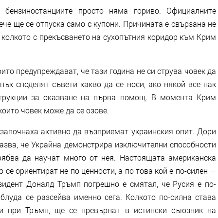
 бензиностанциите просто няма гориво. Официалните
ече ще се отпуска само с купони. Причината е свързана не
, колкото с прекъсването на сухопътния коридор към Крим
оито предупреждават, че тази година не си струва човек да
пък споделят съвети какво да се носи, ако някой все пак
струкции за оказване на първа помощ. В момента Крим
които човек може да се озове.
започнаха активно да възприемат украинския опит. Дори
азва, че Украйна демонстрира изключителни способности
рябва да научат много от нея. Настоящата американска
 се ориентират не по ценности, а по това кой е по-силен —
зидент Доналд Тръмп погрешно е смятал, че Русия е по-
аблуда се разсейва именно сега. Колкото по-силна става
 и при Тръмп, ще се превърнат в истински съюзник на