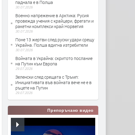
паднала е в Полша
30.07.2026
Военно напрежение в Арктика: Русия
провежда учения с крайцери, фрегати и
ракетни комплекси край Норвегия
30.07.2026
Поне 13 жертви след руски удари срещу
Украйна. Полша вдигна изтребители
30.07.2026
Войната в Украйна: скритото послание
на Путин към Европа
29.07.2026
Зеленски след срещата с Тръмп:
Инициативата във войната вече не е в
ръцете на Путин
29.07.2026
Препоръчано видео