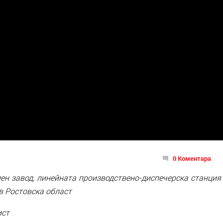
0 Коментара
ен завод, линейната производствено-диспечерска станция
в Ростовска област
ист