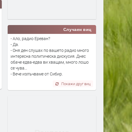
Случаен виц
- Ало, радио Ереван?
- Да.
- Оня ден слушах по вашето радио много
Дрон с експлозив е открит на
Сеута след трагедията: К
интересна политическа дискусия. Днес
обаче едва-едва ви хващам, много лошо
летището в Лайпциг
виновен – Испания, Маро
се чува...
трафикантите?
преди 4 дни
- Вече излъчваме от Сибир.
преди 4 дни
Покажи друг виц