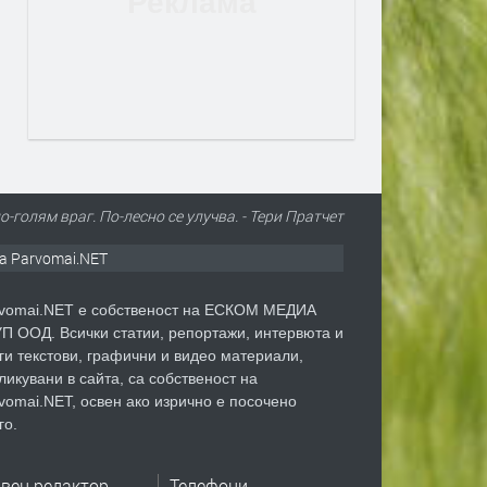
о-голям враг. По-лесно се улучва. - Тери Пратчет
а Parvomai.NET
vomai.NET е собственост на ЕСКОМ МЕДИА
П ООД. Всички статии, репортажи, интервюта и
ги текстови, графични и видео материали,
ликувани в сайта, са собственост на
vomai.NET, освен ако изрично е посочено
го.
авен редактор
Телефони