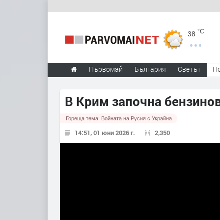
°C
38
Първомай
България
Светът
Н
В Крим започна бензино
Гореща тема:
Войната на Русия с Украйна
14:51, 01 юни 2026 г.
2,350