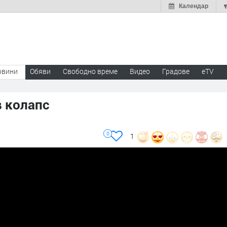
Календар
овини
Обяви
Свободно време
Видео
Градове
eTV
в колапс
0
1