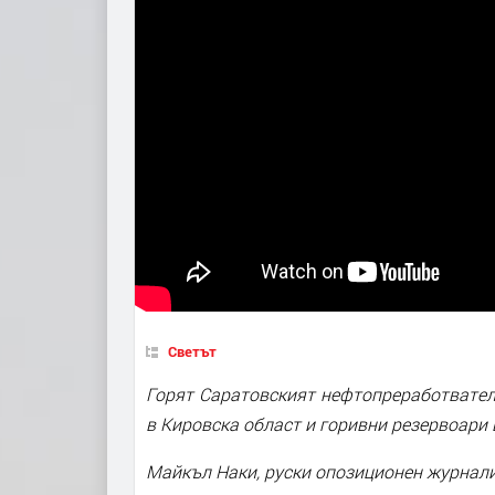
Светът
Горят Саратовският нефтопреработвател
в Кировска област и горивни резервоари 
Майкъл Наки, руски опозиционен журнал