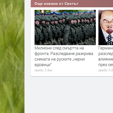
Още новини от Светът
ори с пожарите
Милиони след смъртта на
Герман
нологиите vs.
фронта: Разследване разкрива
разслед
и
схемата на руските „черни
влияни
вдовици“
през с
преди 3 дни
преди 3 