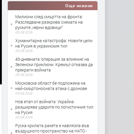
Още новини
Милиони след смъртта на фронта:
Разследване разкрива схемата на
руските „черни вдовици“
05.08.2026
Хуманитарна катастрофа: Новите цели
на Русия в украинския тил
05.08.2026
40-дневната 'операция за влияние' на
Зеленски приключи. Кремъл отказва да
прекрати войната
05.08.2026
Московска област бе подложена на
най-смъртоносната атака с дронове
04.08.2026
Нов етап от войната: Украйна
разширява ударите по логистичния тил
на Русия
03.08.2026
Руска крилата ракета е навлязла във
въздушното пространство на НАТО -