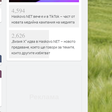
4,594
Haskovo.NET вече е и в TikTok – част от
новата медийна кампания на медията
2,626
„Визия Х“ идва в Haskovo.NET – новото
предаване, което ще говори за темите,
които другите избягват