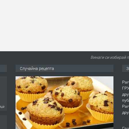
Винаги си избирай п
Случайна рецепта
З
Par
ГРУ
дру
пуб
Par
еца
дру
Гл