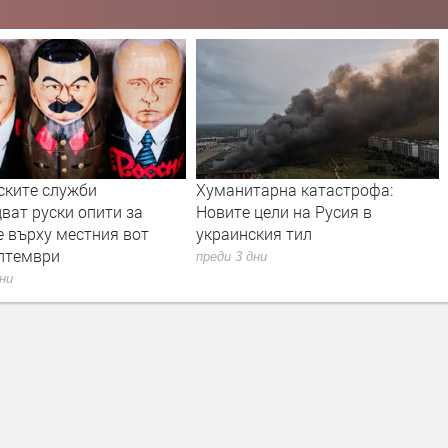
ските служби
Хуманитарна катастрофа:
ват руски опити за
Новите цели на Русия в
е върху местния вот
украинския тил
ептември
преди 3 дни
дни