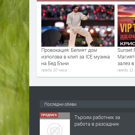
рекратява
Провокация: Белият дом
Sunset P
нцертните изяви
използва в клип за ICE музика
Магият
на Бед Бъни
залез 
преди 10 часа
преди 11
Последни обяви
ПРЕДЛАГА
Търсим работник за
работа в разсадник