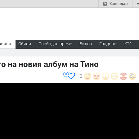
Календар
овини
Обяви
Свободно време
Видео
Градове
eTV
то на новия албум на Тино
0
0