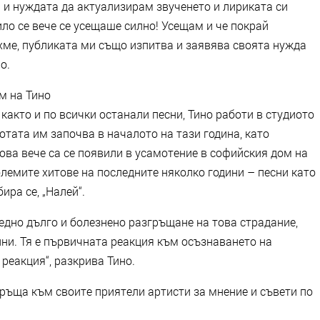
 и нуждата да актуализирам звученето и лириката си
ло се вече се усещаше силно! Усещам и че покрай
хме, публиката ми също изпитва и заявява своята нужда
о.
м на Тино
както и по всички останали песни, Тино работи в студиото
отата им започва в началото на тази година, като
това вече са се появили в усамотение в софийския дом на
големите хитове на последните няколко години – песни като
ира се, „Налей“.
 едно дълго и болезнено разгръщане на това страдание,
ни. Тя е първичната реакция към осъзнаването на
реакция“, разкрива Тино.
бръща към своите приятели артисти за мнение и съвети по