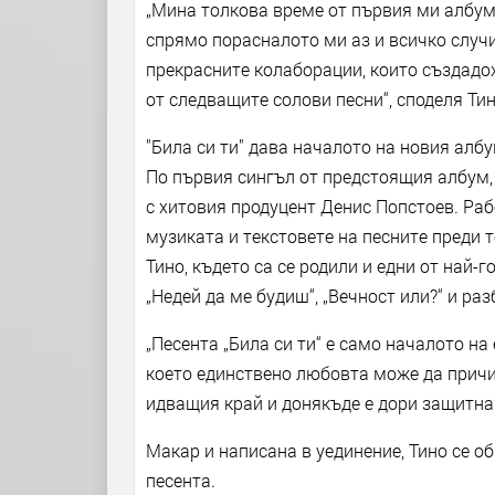
„Мина толкова време от първия ми албум
спрямо порасналото ми аз и всичко случи
прекрасните колаборации, които създадо
от следващите солови песни“, споделя Тин
"Била си ти" дава началото на новия албу
По първия сингъл от предстоящия албум, 
с хитовия продуцент Денис Попстоев. Раб
музиката и текстовете на песните преди 
Тино, където са се родили и едни от най-
„Недей да ме будиш“, „Вечност или?“ и разб
„Песента „Била си ти“ е само началото на
което единствено любовта може да причи
идващия край и донякъде е дори защитна 
Макар и написана в уединение, Тино се о
песента.