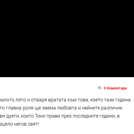
0 Коментара
налото лято и отваря вратата към това, което тази година
йто главна роля ще заема любовта и нейните различни
и дуети, които Тино прави през последните години, в
зцяло негов свят!