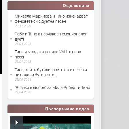
Още новини
Михаела Маринова и Тино изненадват
феновете си с дуетна песен
20.11.2025
Роби и Тино в неочакван емоционален
дует!
25.04.2025
Тино и младата певица VALL с нова
песен
31.01.2025
Тино, който бутилира лятото в песен и
ни подари бутилката…
26.09.2024
"Всичко е любов" за Мила Роберт и Тино
21.04.2020
Препоръчано видео