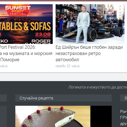
ort Festival 2026:
Ед Шийрън беше глобен заради
а на музиката и морския
незастрахован ретро
в Поморие
автомобил
 часа
преди 11 часа
Логиката е изкуството да дос
Случайна рецепта
З
Par
ГРУ
дру