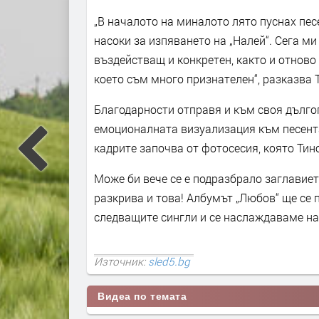
„В началото на миналото лято пуснах пес
насоки за изпяването на „Налей“. Сега ми
въздействащ и конкретен, както и отново 
което съм много признателен“, разказва 
Благодарности отправя и към своя дълго
емоционалната визуализация към песента,
кадрите започва от фотосесия, която Ти
Може би вече се е подразбрало заглавиет
разкрива и това! Албумът „Любов“ ще се 
следващите сингли и се наслаждаваме на
Източник:
sled5.bg
Видеа по темата