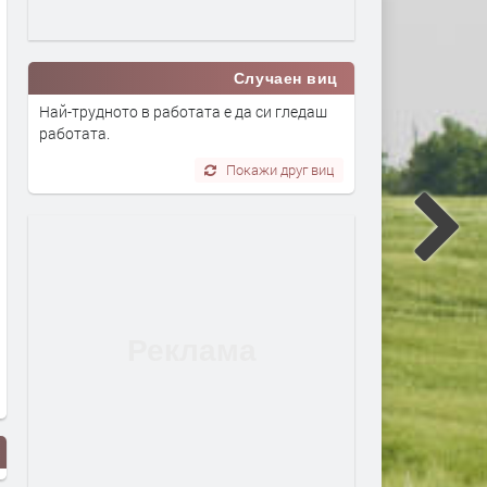
Случаен виц
Най-трудното в работата е да си гледаш
работата.
Покажи друг виц