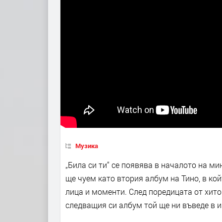
Музика
„Била си ти“ се появява в началото на ми
ще чуем като втория албум на Тино, в ко
лица и моменти. След поредицата от хитов
следващия си албум той ще ни въведе в и