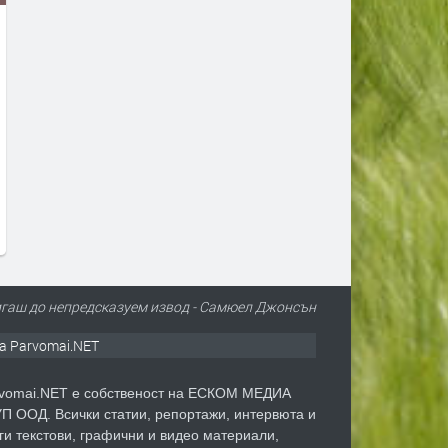
Джаз концертът 100 Miles for
Tarja Turunen ни кани на
Miles Davis идва в България
специалния си акустичен
през ноември
концерт
преди 11 часа
преди 1 ден
тигаш до непредсказуем извод - Самюел Джонсън
а Parvomai.NET
vomai.NET е собственост на ЕСКОМ МЕДИА
П ООД. Всички статии, репортажи, интервюта и
ги текстови, графични и видео материали,