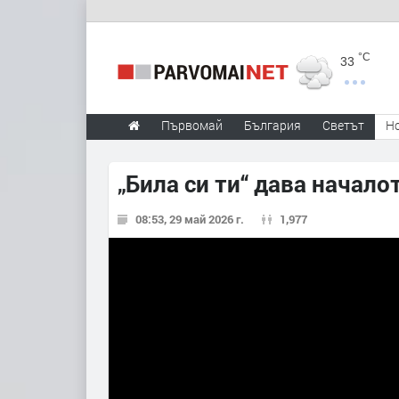
°C
33
Първомай
България
Светът
Н
„Била си ти“ дава начало
08:53, 29 май 2026 г.
1,977