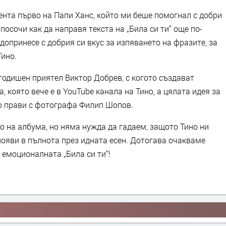
ента първо на Папи Ханс, който ми беше помогнал с добри
 посочи как да направя текста на „Била си ти“ още по-
допринесе с добрия си вкус за изпяването на фразите, за
Тино.
годишен приятел Виктор Добрев, с когото създават
 която вече е в YouTube канала на Тино, а цялата идея за
но прави с фотографа Филип Шопов.
о на албума, но няма нужда да гадаем, защото Тино ни
появи в пълнота през идната есен. Дотогава очакваме
 емоционалната „Била си ти“!