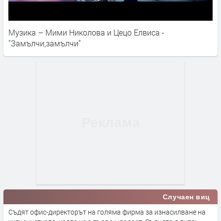
Музика – Мими Николова и Цецо Елвиса -
"Замълчи,замълчи"
Случаен виц
Съдят офис-директорът на голяма фирма за изнасилване на