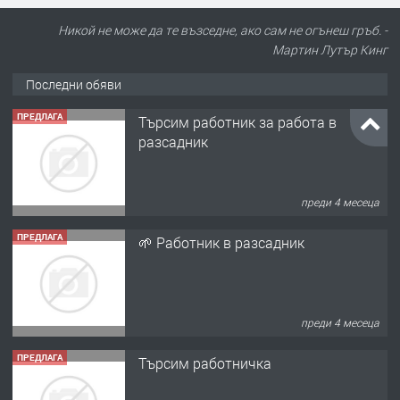
Никой не може да те възседне, ако сам не огънеш гръб. -
Мартин Лутър Кинг
Последни обяви
ПРЕДЛАГА
Търсим работник за работа в
разсадник
преди 4 месеца
ПРЕДЛАГА
🌱 Работник в разсадник
преди 4 месеца
ПРЕДЛАГА
Търсим работничка