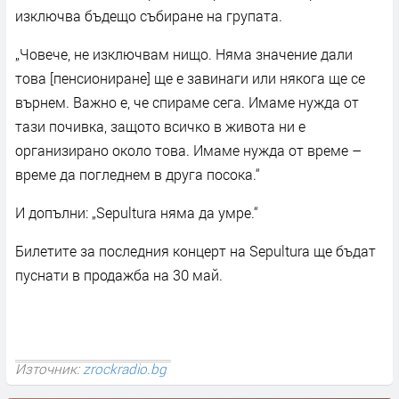
изключва бъдещо събиране на групата.
„Човече, не изключвам нищо. Няма значение дали
това [пенсиониране] ще е завинаги или някога ще се
върнем. Важно е, че спираме сега. Имаме нужда от
тази почивка, защото всичко в живота ни е
организирано около това. Имаме нужда от време –
време да погледнем в друга посока.“
И допълни: „Sepultura няма да умре.“
Билетите за последния концерт на Sepultura ще бъдат
пуснати в продажба на 30 май.
Източник:
zrockradio.bg