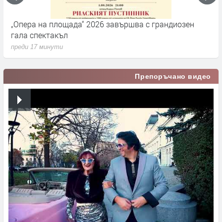
„Опера на площада“ 2026 завършва с грандиозен
Д
гала спектакъл
2
преди 17 минути
п
Препоръчано видео