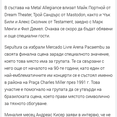
В състава на Metal Allegiance влизат Майк Портной от
Dream Theater, Трой Сандърс от Mastodon, както и Чък
Били и Алекс Сколник от Testament, заедно с Марк
Менги и Фил Демел. Очаква се скоро да бъдат обявени
и още специални гости.
Sepultura са избрали Mercado Livre Arena Pacaembu за
своята финална сцена заради специалното значение,
което това място има за групата. Те са свързани с
него още от началото на 90-те години, като един от
най-емблематичните им концерти се е състоял именно
в района на Praça Charles Miller през 1991 г. Това
участие е помогнало на групата да се утвърди на
бразилската сцена, което прави мястото символично
за тяхното сбогуване.
Миналия месец Андреас Кисер заяви в интервю, че не