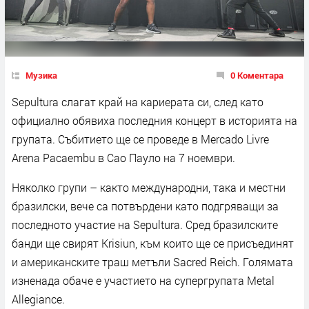
Музика
0 Коментара
Sepultura слагат край на кариерата си, след като
официално обявиха последния концерт в историята на
групата. Събитието ще се проведе в Mercado Livre
Arena Pacaembu в Сао Пауло на 7 ноември.
Няколко групи – както международни, така и местни
бразилски, вече са потвърдени като подгряващи за
последното участие на Sepultura. Сред бразилските
банди ще свирят Krisiun, към които ще се присъединят
и американските траш метъли Sacred Reich. Голямата
изненада обаче е участието на супергрупата Metal
Allegiance.