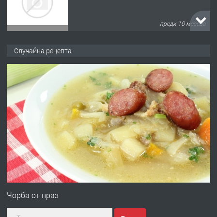
преди 10 месеца
ПРЕДЛАГА
Продава употребявани чисти и
Случайна рецепта
запазени матраци за спални.
преди 1 година
ПРЕДЛАГА
Работа за общи работници
преди 1 година
ПРЕДЛАГА
Първи поход "По стъпките на Ангел
Войвода"
Чорба от праз