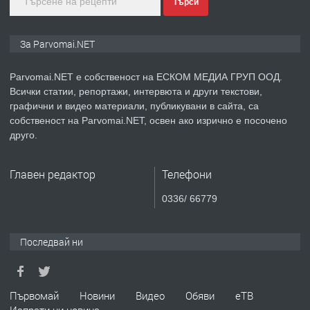
Търси
преди 1 година
ПРЕДЛАГА
Монтажник на малки детайли за
За Parvomai.NET
медицинската индустрия
Parvomai.NET е собственост на ЕСКОМ МЕДИА ГРУП ООД.
Всички статии, репортажи, интервюта и други текстови,
преди 1 година
графични и видео материали, публикувани в сайта, са
собственост на Parvomai.NET, освен ако изрично е посочено
ПРЕДЛАГА
Уроци по Математика
друго.
Главен редактор
Телефони
преди 1 година
0336/ 66779
ПРЕДЛАГА
Продавам апартамент - гр.
Първомай
Последвай ни
преди 1 година
Първомай
Новини
Видео
Обяви
еТВ
Изпрати ни новина