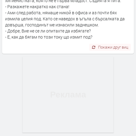
хигиенистката, която не е първа младост. Съдията я пита:
- Разкажете накратко как стана!
- Ами след работа, нямаше никой в офиса и аз почти бях
измила целия под. Като се наведох в ъгъла с бърсалката да
довърша, господинът ме изнасили заднешком.
- Добре, Вие не се ли опитахте да избягате?
- Е, как да бягам по този току що измит под?
Покажи друг виц