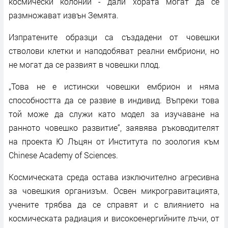
космически колонии - дали хората могат да се
размножават извън Земята.
Изпратените образци са създадени от човешки
стволови клетки и наподобяват реални ембриони, но
не могат да се развият в човешки плод.
„Това не е истински човешки ембрион и няма
способността да се развие в индивид. Въпреки това
той може да служи като модел за изучаване на
ранното човешко развитие“, заявява ръководителят
на проекта Ю Лъцян от Института по зоология към
Chinese Academy of Sciences.
Космическата среда остава изключително агресивна
за човешкия организъм. Освен микрогравитацията,
учените трябва да се справят и с влиянието на
космическата радиация и високоенергийните лъчи, от