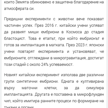
които Земята обикновено е защитена благодарение на
атмосферата си.
Предишни експерименти с животни вече показват
частичен успех. През 2016 г. китайски учени успяват
да развият миши ембриони в Космоса до стадия
бластоцист. Това е етапът, при който ембрионът е
готов за имплантация в матката. През 2023 г. японски
учени повтарят експеримента и установяват, че
ембрионите, отглеждани в микрогравитация, достигат
този стадий с около 24% успеваемост.
Новият китайски експеримент използва две различни
групи синтетични ембриони. Едната е култивирана
върху маточни клетки, за да симулира
имплантацията. Другата е поставена в микрофлуиден
чип, който имитира ранните процеси по формиране на
тъкани и органи.