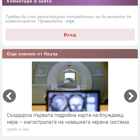
Коментари в сайта
Трябва да сте регистриран потребител за да можете да
коментирате. Правилата -
тук
.
Вход
Още новини от Наука
а
Създадоха първата подробна карта на блуждаещ
А
нерв – магистралата на човешката нервна система
д
преди 4 дни
п