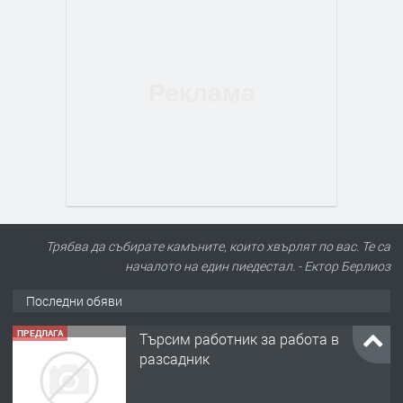
Трябва да събирате камъните, които хвърлят по вас. Те са
началото на един пиедестал. - Ектор Берлиоз
Последни обяви
ПРЕДЛАГА
Търсим работник за работа в
разсадник