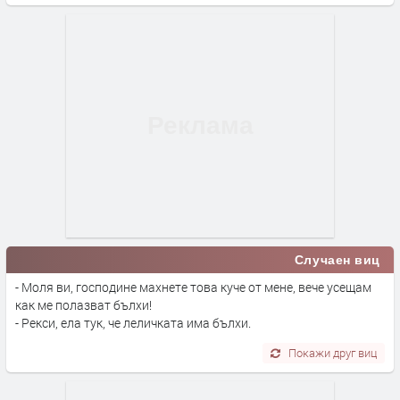
Случаен виц
- Моля ви, господине махнете това куче от мене, вече усещам
как ме полазват бълхи!
- Рекси, ела тук, че леличката има бълхи.
Покажи друг виц