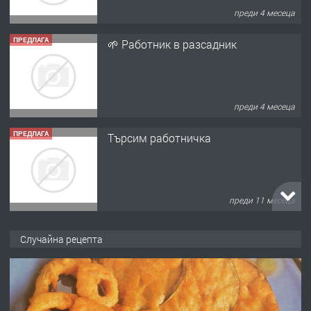
преди 4 месеца
ПРЕДЛАГА
🌱 Работник в разсадник
преди 4 месеца
ПРЕДЛАГА
Търсим работничка
преди 11 месеца
ПРЕДЛАГА
Продава употребявани чисти и
Случайна рецепта
запазени матраци за спални.
преди 1 година