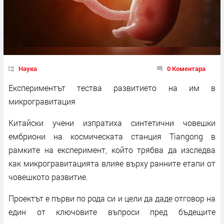
Наука
0 Коментара
Експериментът тества развитието на им в
микрогравитация
Китайски учени изпратиха синтетични човешки
ембриони на космическата станция Tiangong в
рамките на експеримент, който трябва да изследва
как микрогравитацията влияе върху ранните етапи от
човешкото развитие.
Проектът е първи по рода си и цели да даде отговор на
един от ключовите въпроси пред бъдещите