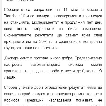
Образците са изпратени на 11 май с мисията
Tianzhou-10 и се намират в експерименталния модул
на станцията. Експериментът е продължил пет дни,
след което ембрионите са били замразени.
Окончателните резултати ще станат ясни след
връщането им на Земята и сравнение с контролна
група, останала на планетата.
„Експериментът протича много добре. Предварително
настроена автоматизирана система сменя
хранителната среда на пробите всеки ден“, казва Ю
Лъцян.
Според учените дори отрицателен резултат няма да
означава край на идеята за човешко размножаване в
Космоса. Предишни изследвания показват, че