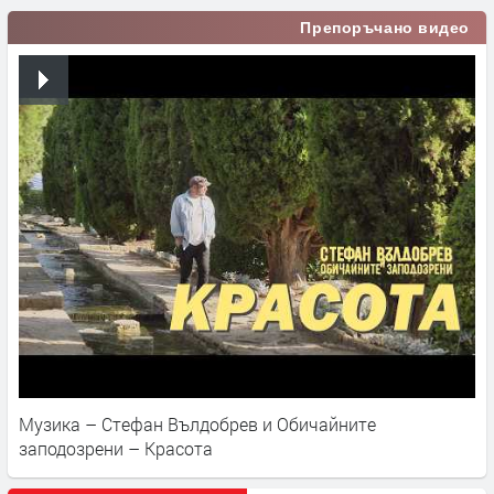
Препоръчано видео
Музика – Стефан Вълдобрев и Обичайните
заподозрени – Красота