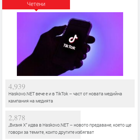
Четени
4,939
Haskovo.NET вече е и в TikTok – част от новата медийна
кампания на медията
2,878
„Визия Х“ идва в Haskovo.NET – новото предаване, което ще
говори за темите, които другите избягват