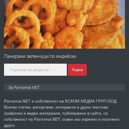
ПРЕДЛАГА
Работа за общи работници
преди 1 година
ПРЕДЛАГА
Първи поход "По стъпките на Ангел
Войвода"
Панирани зеленчуци по индийски
Търси
преди 1 година
ПРЕДЛАГА
Монтажник на малки детайли за
За Parvomai.NET
медицинската индустрия
Parvomai.NET е собственост на ЕСКОМ МЕДИА ГРУП ООД.
Всички статии, репортажи, интервюта и други текстови,
преди 1 година
графични и видео материали, публикувани в сайта, са
собственост на Parvomai.NET, освен ако изрично е посочено
ПРЕДЛАГА
Уроци по Математика
друго.